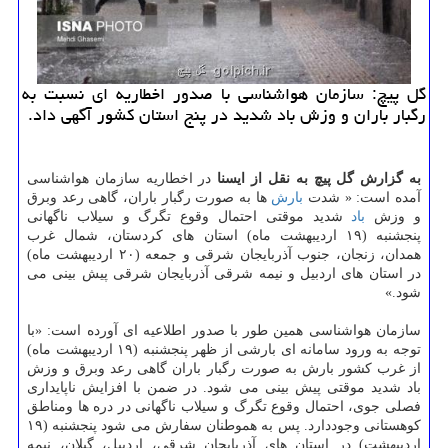
گل پیچ: سازمان هواشناسی با صدور اخطاریه ای نسبت به
رگبار باران و وزش باد شدید در پنج استان كشور آگهی داد.
به گزارش گل پیچ به نقل از ایسنا
در اخطاریه سازمان هواشناسی
آمده است: « شدت
بارش
ها به صورت رگبار باران، گاهی رعد وبرق
و وزش
باد
شدید موقتی احتمال وقوع تگرگ و سیلاب ناگهانی
پنجشنبه (۱۹ اردیبهشت ماه) استان های كردستان، شمال غرب
همدان، زنجان، جنوب آذربایجان شرقی و جمعه (۲۰ اردیبهشت ماه)
در استان های اردبیل و نیمه شرقی آذربایجان شرقی پیش بینی می
شود.»
سازمان هواشناسی همین طور با صدور اطلاعیه ای آورده است: «با
توجه به ورود سامانه ای بارشی از ظهر پنجشنبه (۱۹ اردیبهشت ماه)
از غرب كشور بارش به صورت رگبار باران گاهی رعد وبرق و وزش
باد شدید موقتی پیش بینی می شود. در ضمن با افزایش ناپایداری
فصلی جوی، احتمال وقوع تگرگ و سیلاب ناگهانی در دره ها ومناطق
كوهستانی وجوددارد. پس به هموطنان سفارش می شود پنجشنبه (۱۹
اردیبهشت) در استان های آذربایجان شرقی، اردبیل، گیلان، نیمه