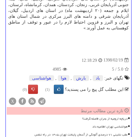
جنوبی آذربایجان غربی، زنجان، كردستان، همدان، كرمانشاه، لرستان،
ایلام و جمعه (۲۰ اردیبهشت ماه) در استان های اردبیل، گیلان،
آذربایجان شرقی و دامنه های البرز مركزی در شمال استان های
تهران و البرز و قزوین احتیاط لازم را در عبور و توقف از مناطق
كوهستانی به عمل آورند.»
1398/02/19
12:18:29
4985
5
/
5.0
تگهای خبر:
باد
,
بارش
,
هوا
,
هواشناسی
این مطلب گل پیچ را می پسندید؟
(0)
(1)
X
تازه ترین مطالب مرتبط
دریاچه ارومیه از بحران فاصله گرفت؟
هواشناسی تهران اطلاعیه داد
عقب نشینی ۷۱ درصدی آلودگی از آسمان پایتخت تهران ۱۴۰۵ در راه تنفس