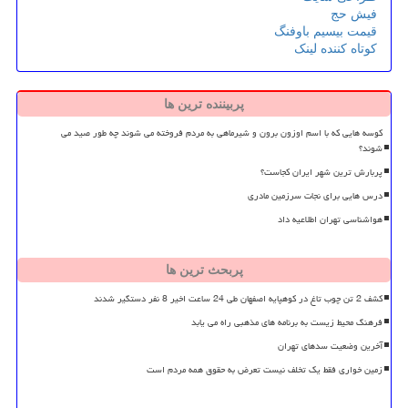
فیش حج
قیمت بیسیم باوفنگ
کوتاه کننده لینک
پربیننده ترین ها
کوسه هایی که با اسم اوزون برون و شیرماهی به مردم فروخته می شوند چه طور صید می
شوند؟
پربارش ترین شهر ایران کجاست؟
درس هایی برای نجات سرزمین مادری
هواشناسی تهران اطلاعیه داد
پربحث ترین ها
کشف 2 تن چوب تاغ در کوهپایه اصفهان طی 24 ساعت اخیر 8 نفر دستگیر شدند
فرهنگ محیط زیست به برنامه های مذهبی راه می یابد
آخرین وضعیت سدهای تهران
زمین خواری فقط یک تخلف نیست تعرض به حقوق همه مردم است