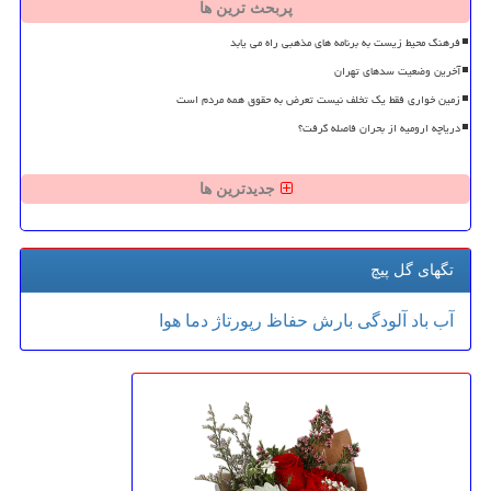
پربحث ترین ها
فرهنگ محیط زیست به برنامه های مذهبی راه می یابد
آخرین وضعیت سدهای تهران
زمین خواری فقط یک تخلف نیست تعرض به حقوق همه مردم است
دریاچه ارومیه از بحران فاصله گرفت؟
جدیدترین ها
تگهای گل پیچ
آب
باد
آلودگی
بارش
حفاظ
رپورتاژ
دما
هوا