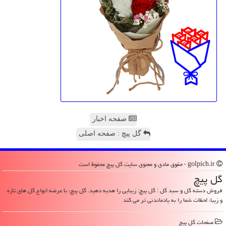
صفحه اخبار
گل پیچ : صفحه اصلی
golpich.ir - حقوق مادی و معنوی سایت گل پیچ محفوظ است
گل پیچ
فروش دسته گل و سبد گل : گل پیچ: زیبایی را هدیه دهید. گل پیچ، با عرضه انواع گل های تازه
و زیبا، لحظات شما را به یادماندنی تر می کند
صفحات گل پیچ