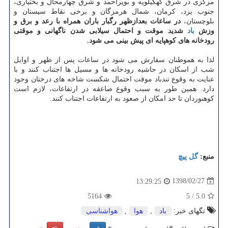
مركزی در شرق كهگیلویه و بویراحمد و شرق چهارمحال و بختیاری،
جنوب یزد، كرمان، شمال هرمزگان و برخی نقاط سیستان و
بلوچستان،
در ساعات بعدازظهر رگبار باران همراه با رعد و برق و
وزش
باد
شدید موقت و احتمال سیلابی شدن ناگهانی و موقتی
رودخانه های كوهپایه ای پیش بینی می شود.
لذا به هموطنان سفارش می شود در ساعات پس از ظهر و اوایل
شب از اسكان در حاشیه رودخانه ها و مسیل ها اجتناب كنند و با
عنایت به وقوع تندباد موقت احتمال شكست شاخه های درختان وجود
دارد. همین طور به سبب وقوع صاعقه در ارتفاعات، لازم است
كوهنوردان تا حد امكان از صعود به ارتفاعات اجتناب كنند.
منبع:
گل پیچ
1398/02/27
13:29:25
5164
5
/
5.0
تگهای خبر:
باد
,
هوا
,
هواشناسی