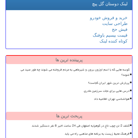
لینک دوستان گل پیچ
خرید و فروش خودرو
طراحی سایت
فیش حج
قیمت بیسیم باوفنگ
کوتاه کننده لینک
پربیننده ترین ها
کوسه هایی که با اسم اوزون برون و شیرماهی به مردم فروخته می شوند چه طور صید می
شوند؟
پربارش ترین شهر ایران کجاست؟
درس هایی برای نجات سرزمین مادری
هواشناسی تهران اطلاعیه داد
پربحث ترین ها
کشف 2 تن چوب تاغ در کوهپایه اصفهان طی 24 ساعت اخیر 8 نفر دستگیر شدند
فرهنگ محیط زیست به برنامه های مذهبی راه می یابد