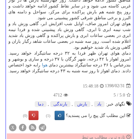
مناطق كشور ادامه خواهد داشت. روز چهارشنبه بارش ها در نوار
غربی كاسته می شود و در سایر نقاط كشور ادامه خواهد داشت و
روز پنج شنبه هم بارش پراكنده برای مركز، سواحل و دامنه های
البرز و برخی مناطق شرقی كشور پیشبینی می شود.
هوای تهران امروز صاف، اوایل شب افزایش ابر، گاهی وزش باد و
شب نیمه ابری تا ابری، گاهی وزش باد پیشبینی شده و فردا نیمه
ابری در بعضی ساعات ابری و بارش پراكنده و گاهی وزش باد شدید
اعلام شده است. روز سه شنبه در بعضی ساعات شاهد رگبار باران و
گاهی وزش باد شدید خواهیم بود.
دمای هوای تهران ظهر فردا به ۳۲ درجه سانتیگراد خواهد رسید.
امروز اهواز با ۴۲ درجه، شهر گرگان با ۳۷ درجه و ساری و بوشهر و
بندرعباس با ۳۶ درجه سانتیگراد بیشترین دمای
هوا
رابه خود اختصاص
دادند. دمای اهواز تا روز سه شنبه به ۴۳ درجه سانتیگراد خواهد رسید.
1398/02/31
15:48:18
4712
5
/
5.0
تگهای خبر:
باد
,
بارش
,
بارندگی
,
دما
این مطلب گل پیچ را می پسندید؟
(0)
(1)
X
تازه ترین مطالب مرتبط