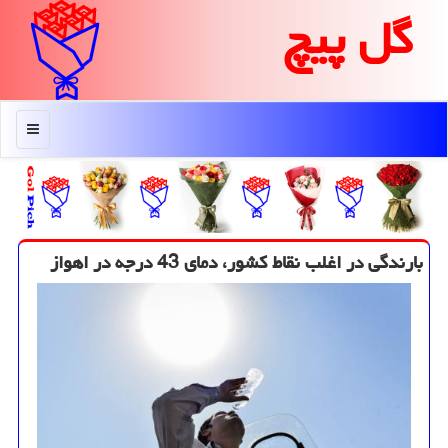
گل پیچ
منو
بارندگی در اغلب نقاط كشور، دمای 43 درجه در اهواز