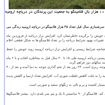
به گزارش گل پیچ رئیس اداره نظارت بر حیات وحش اداره كل حفاظت محیط زیست آذربایجان غربی اظهار داشت: پیشبینی می شود ۱۰ هزار بال فلامینگو به جمعیت این پرندگان در دریاچه ارومیه
امید یوسفی در گفت و گو با خبرنگار ایسنا با اشاره به اینكه سطح تراز دریاچه ارومیه طی دو ماه اخیر افزایش امیدوار كننده ای داشته اضافه كرد: طبق سرشماری سال قبل تعداد ۳۵ هزار فلامینگو در دریاچه ارومیه زندگی می
د خویش را برگزیده خاطرنشان كرد: افزایش تراز دریاچه از فروردین ماه
تغییرات بهبود شرایط دریاچه را بر تعداد فلامینگو ها به شكل قطعی اعلام
 چنانچه شرایط زیستی و افزایش تراز دریاچه ارومیه روند خویش را حفظ
رئیس اداره نظارت بر حیات وحش اداره كل حفاظت محیط زیست آذربایجان غربی با اشاره به به شرایط زیستی دریاچه ارومیه خاطرنشان كرد: تنوع زیستی دریاچه ارومیه طی ۱۵ تا ۲۰ سال قبل به مخاطره افتاده و با ۲ ماه
د سالهای دور فراهم گردد.
وی با اشاره به اینكه فلامینگو از ارتمیا تغذیه می كند، تصریح كرد: فلامینگو پرنده ای اجتماعی است و معمولاً در اردیبهشت ماه، زمان آماده شدن برای جوجه ریزی است. ۲۴ روز بعد از تخم گذاری جوجه به دنیا آمده و بعد از ۴۰
ه را به علت كاهش غلظت شوری آب، افزایش تعداد ارتمیا و كاهش پدیده
ی بسیار كشیده و پر و بالی به رنگهای سفید و صورتی است.
پرنده نابالغ قهوه ای مایل به خاكستری چرك است. فلامینگو به آرامی راه می رود و در حالیكه سر و منقار خویش را در آب كم عمق فرو برده تغذیه می كند. فلامینگو از ۹۰ سانتیمتر تا یك و نیم متر بلندی دارد. بیشتر فلامینگوها