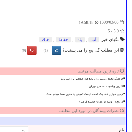
1398/03/06
19:58:18
5
/
5.0
تگهای خبر:
آب
,
باد
,
حفاظ
,
خاك
این مطلب گل پیچ را می پسندید؟
(0)
(1)
تازه ترین مطالب مرتبط
فرهنگ محیط زیست به برنامه های مذهبی راه می یابد
آخرین وضعیت سدهای تهران
زمین خواری فقط یک تخلف نیست تعرض به حقوق همه مردم است
دریاچه ارومیه از بحران فاصله گرفت؟
نظرات بینندگان در مورد این مطلب
نام: