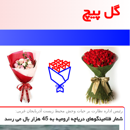
گل پیچ
رئیس اداره نظارت بر حیات وحش محیط زیست آذربایجان غربی:
شمار فلامینگوهای دریاچه ارومیه به 45 هزار بال می رسد