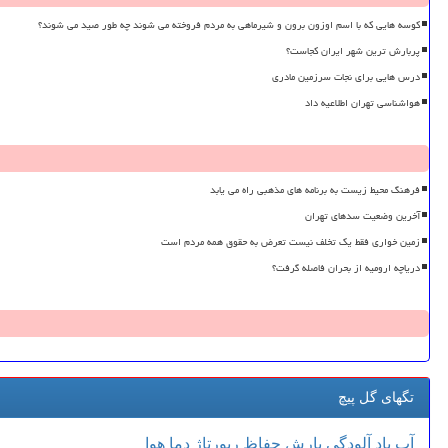
کوسه هایی که با اسم اوزون برون و شیرماهی به مردم فروخته می شوند چه طور صید می شوند؟
پربارش ترین شهر ایران کجاست؟
درس هایی برای نجات سرزمین مادری
هواشناسی تهران اطلاعیه داد
فرهنگ محیط زیست به برنامه های مذهبی راه می یابد
آخرین وضعیت سدهای تهران
زمین خواری فقط یک تخلف نیست تعرض به حقوق همه مردم است
دریاچه ارومیه از بحران فاصله گرفت؟
تگهای گل پیچ
آب
باد
آلودگی
بارش
حفاظ
رپورتاژ
دما
هوا