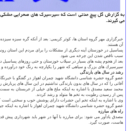
به گزارش گل پیچ مدتی است كه سیرسیرك های صحرایی مشكی رنگ
می گیرند.
خبرگزاری مهر گروه استان ها، كوثر كریمی: بعد از آنكه گره سبزه سیزده
آن هستند.
پساسیل در خوزستان آینه دیگری از مشكلات را برای مردم این استان رو
سبب ناقص شدن این چرخه می شود.
بعد از هجوم پشه های بسیار در سیلاب خوزستان و حتی روزهای پساسیل د
سیرسیرك های بزرگ و سیاهی كه شهر را یكپارچه به رنگ خود درآورده و ب
رشد در سال های بارندگی
عضو گروه حشره شناسی دانشگاه شهید چمران اهواز در گفتگو با خبرنگار م
آفاتی را كه در سال های بدون بارندگی نداشتیم در این سال های پربارش رش
محمد سعید مصدق با اشاره به اینكه ملخ های خیلی از عربستان به سمت ا
پس از رسیدن رطوبت به تخم ها متولد و رشد كردند.
وی با اشاره به اینكه تخم این حشرات دارای پوشش خوب و سختی است كه تا ۱۰ سال امكان رشد دارند، تصریح می كند: حتی حرارتی كه به تخم این حشرات در ماسه می رسد هم نمی تواند آنها را ا
عضو گروه حشره شناسی دانشگاه شهید چمران اهواز با اشاره به اینكه جی
راه های مبارزه
هاست، صورت گیرد.