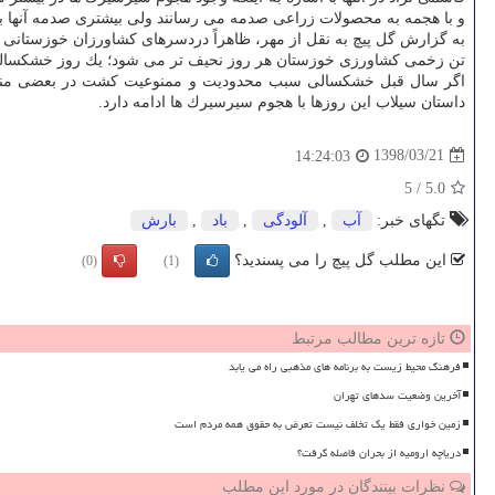
و با هجمه به محصولات زراعی صدمه می رسانند ولی بیشتری صدمه آنها ب
به گزارش گل پیچ به نقل از مهر، ظاهراً دردسرهای كشاورزان خوزستانی
تن زخمی كشاورزی خوزستان هر روز نحیف تر می شود؛ یك روز خشكسالی
اگر سال قبل خشكسالی سبب محدودیت و ممنوعیت كشت در بعضی مناط
داستان سیلاب این روزها با هجوم سیرسیرك ها ادامه دارد.
1398/03/21
14:24:03
5
/
5.0
تگهای خبر:
آب
,
آلودگی
,
باد
,
بارش
این مطلب گل پیچ را می پسندید؟
(0)
(1)
تازه ترین مطالب مرتبط
فرهنگ محیط زیست به برنامه های مذهبی راه می یابد
آخرین وضعیت سدهای تهران
زمین خواری فقط یک تخلف نیست تعرض به حقوق همه مردم است
دریاچه ارومیه از بحران فاصله گرفت؟
نظرات بینندگان در مورد این مطلب