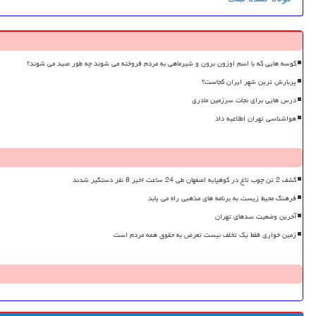
کوسه هایی که با اسم اوزون برون و شیرماهی به مردم فروخته می شوند چه طور صید می شوند؟
پربارش ترین شهر ایران کجاست؟
درس هایی برای نجات سرزمین مادری
هواشناسی تهران اطلاعیه داد
کشف 2 تن چوب تاغ در کوهپایه اصفهان طی 24 ساعت اخیر 8 نفر دستگیر شدند
فرهنگ محیط زیست به برنامه های مذهبی راه می یابد
آخرین وضعیت سدهای تهران
زمین خواری فقط یک تخلف نیست تعرض به حقوق همه مردم است