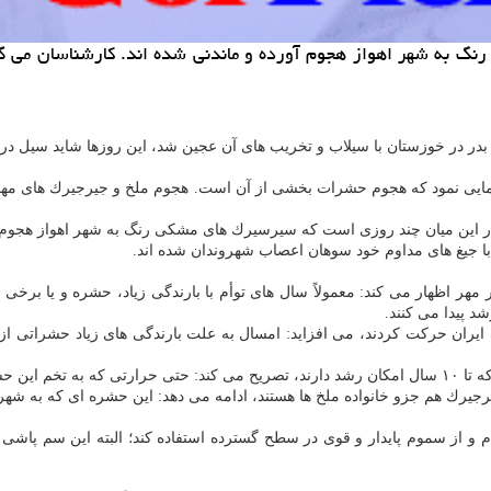
 به شهر اهواز هجوم آورده و ماندنی شده اند. كارشناسان می گو
 بدر در خوزستان با سیلاب و تخریب های آن عجین شد، این روزها شاید سیل در 
نمایی نمود كه هجوم حشرات بخشی از آن است. هجوم ملخ و جیرجیرك های مها
ر این میان چند روزی است كه سیرسیرك های مشكی رنگ به شهر اهواز هجوم آو
ا جیغ های مداوم خود سوهان اعصاب شهروندان شده اند.
هر اظهار می كند: معمولاً سال های توأم با بارندگی زیاد، حشره و یا برخی 
د پیدا می كنند.
یران حركت كردند، می افزاید: امسال به علت بارندگی های زیاد حشراتی از ق
ز بین ببرد.
رجیرك هم جزو خانواده ملخ ها هستند، ادامه می دهد: این حشره ای كه به ش