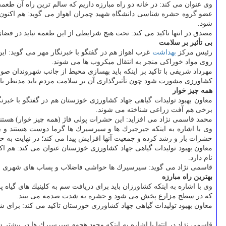
وی عنوان می كند: در خانه دو راه مبارزه داریم كه سالم ترین راه آن طعم
عضو گروه حشره شناسی دانشگاه شهید چمران اهواز می گوید: هم اكنون تن
شود.
مصدق در انتها تاكید می كند: تحت هیچ شرایطی از این طعمه نباید در فضای
بی تأثیر بر سلامت
رئیس مركز
بهداشت
غرب اهواز هم در گفتگو با خبرنگار مهر می گوید: ای
روی مواد خوراكی منجر به انتقال میكروب ها می شوند.
مهرداد شریفی با تاكید بر اینكه باید بهسازی محیط از جانب شهروندان 
كشاورزی مشورت شود چون تأثیرگذاری آن بر سلامت مردم باید مدنظر باش
همه چیز خوار
معاون بهبود تولیدات گیاهی جهاد كشاورزی خوزستان هم در گفتگو با خبرن
برخی هم آفت زراعی شناخته می شوند.
محمد قاسمی نژاد می افزاید: این حشرات پولی فاژ (همه چیز خوار) هستند و 
وی با اشاره به اینكه جیرجیرك ها و سیرسیرك ها گرما دوست هستند و با
حشرات باز و رشد كرده و جمعیت آنها افزایش پیدا می كند؛ در نهایت به حا
معاون بهبود تولیدات گیاهی جهاد كشاورزی خوزستان عنوان می كند: هم
نام دارد.
قاسمی نژاد می گوید: سیرسیرك ها حواشی فاضلاب و پساب های شهری و ر
بهترین راه مبارزه
وی با اشاره به اینكه كشاورزان باید برای دریافت سم به كلینیك های گیاه
كه در سطح مزارع پخش می شود و حشره به شدت صدمه می بیند.
معاون بهبود تولیدات گیاهی جهاد كشاورزی خوزستان تاكید می كند: برا
قاسمی نژاد در انتها با اشاره به اینكه وجود هجوم سیرسیرك ها در ب