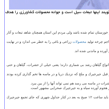
یند اینها تبعات سیل است و جوانه محصولات كشاورزی را هدف
خوزستان تمام شده باشد ولی مردم این استان همچنان شاهد تبعات و آثار
جم چرخه تولید
محصولات
زراعی و باغی را به خطر می اندازد و در نهایت
رده و ماندنی شده اند.
انواع گیاهان رشد بی شماری دارند؛ یعنی خیلی از حشرات، گیاهان و حتی
بل جیرجیرك و ملخ كه نزدیك دریا و در ماسه ها تخم گذاری كرده بودند
هر هجوم آورده سیاه و به جیرجیرك صحرایی مشهور است.
مصدق یادآور می شود: برای مبارزه با آنها در شهر باید شهرداری پیش قدم و از سموم پایدار و قوی در سطح گسترده استفاده كند؛ البته این سم پاشی باید ساعت ۱۲ صبح به بعد در كنار جداول شهری كه جای تجمع جیرجیرك