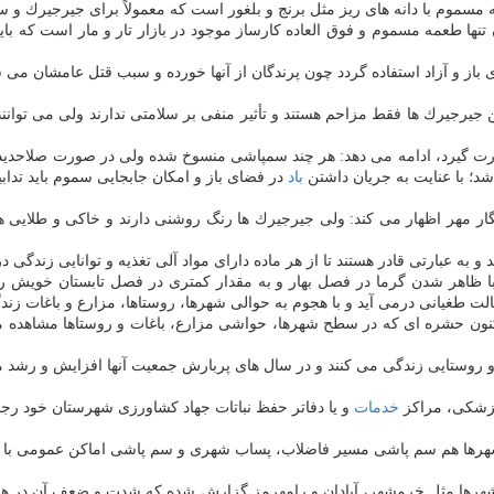
ه مسموم با دانه های ریز مثل برنج و بلغور است كه معمولاً برای جیرجیرك و 
ها طعمه مسموم و فوق العاده كارساز موجود در بازار تار و مار است كه باید
 باز و آزاد استفاده گردد چون پرندگان از آنها خورده و سبب قتل عامشان می 
ن جیرجیرك ها فقط مزاحم هستند و تأثیر منفی بر سلامتی ندارند ولی می توانن
صورت گیرد، ادامه می دهد: هر چند سمپاشی منسوخ شده ولی در صورت صلاحدید
د؛ با عنایت به جریان داشتن
باد
در فضای باز و امكان جابجایی سموم باید تداب
گار مهر اظهار می كند: ولی جیرجیرك ها رنگ روشنی دارند و خاكی و طلایی ه
به عبارتی قادر هستند تا از هر ماده دارای مواد آلی تغذیه و توانایی زندگی در
 ظاهر شدن گرما در فصل بهار و به مقدار كمتری در فصل تابستان خویش را ن
لت طغیانی درمی آید و با هجوم به حوالی شهرها، روستاها، مزارع و باغات زندگ
 اكنون حشره ای كه در سطح شهرها، حواشی مزارع، باغات و روستاها مشاهده 
وستایی زندگی می كنند و در سال های پربارش جمعیت آنها افزایش و رشد م
 پزشكی، مراكز
خدمات
و یا دفاتر حفظ نباتات جهاد كشاورزی شهرستان خود رجو
ی شهرها هم سم پاشی مسیر فاضلاب، پساب شهری و سم پاشی اماكن عمومی با 
یشتر شهرها مثل خرمشهر، آبادان و رامهرمز گزارش شده كه شدت و ضعف آن د