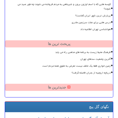
کوسه هایی که با اسم اوزون برون و شیرماهی به مردم فروخته می شوند چه طور صید می
شوند؟
پربارش ترین شهر ایران کجاست؟
درس هایی برای نجات سرزمین مادری
هواشناسی تهران اطلاعیه داد
پربحث ترین ها
فرهنگ محیط زیست به برنامه های مذهبی راه می یابد
آخرین وضعیت سدهای تهران
زمین خواری فقط یک تخلف نیست تعرض به حقوق همه مردم است
دریاچه ارومیه از بحران فاصله گرفت؟
جدیدترین ها
تگهای گل پیچ