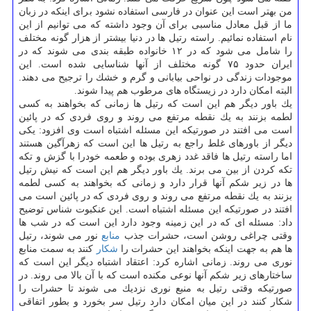
من بهتر است این عنوان در فارسی استفاده نشود برای اینكه در زبان
ما از قبل معادل مناسبی برای آن وجود داشته كه می توانیم از این
نام استفاده نمائیم. راسته رتیل ها در دنیا بیشتر از هزار گونه مختلف
را شامل می شود كه در ۱۲ خانواده طبقه بندی می شوند كه در
ایران حدود ۷۵ گونه مختلف از آنها شناسایی شده است. این
موجودات زندگی در نواحی بیابانی و گرم و خشك را ترجیح می دهند.
البته امكان دارد در زیستگاه های مرطوب هم پیدا شوند.
یك باور دیگر هم این است كه رتیل ها زمانی كه بخواهند به كسی
لطمه بزنند به یك نقطه مرتفع می روند و روی فردی كه در پائین
است می افتند در صورتیكه این مسئله اشتباه است وی افزود: یكی
دیگر از باورهای غلط راجع به رتیل ها این است كه زهرآگین هستند
اما راسته رتیل ها فاقد غدد زهری بوده و طعمه خودرا با گزش و تكه
تكه كردن از بین می برند. یك باور دیگر هم این است كه نیش رتیل
ها در زیر شكم آنها قرار دارد و زمانی كه بخواهند به كسی لطمه
بزنند به یك نقطه مرتفع می روند و روی فردی كه در پائین است می
افتند در صورتیكه این مسئله اشتباه است. این عنكبوت شناس توضیح
داد: مسئله ای كه در این زمینه وجود دارد این است كه در شب ها
وقتی چراغی روشن است، حشرات جذب
منابع
نور می شوند، رتیل
ها هم به جهت اینكه بخواهند این حشرات را
شكار
كنند به سمت منابع
نوری می روند. زمانی اشاره كرد: اعتقاد اشتباه دیگر این است كه
ساختارهای زیر شكم آنها نوعی مكنده است كه با آن بالا می روند. در
صورتیكه وقتی رتیل به منبع نوری نزدیك می شوند تا حشرات را
شكار كنند در این میان امكان دارد رتیل سر بخورد و بطور اتفاقی