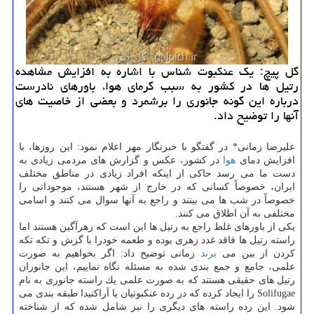
گل پیچ: یك عنكبوت شناس با اشاره به افزایش مشاهده
رتیل ها در كشور به سبب گرمای هوا، باورهای نادرست
درباره این گونه جانوری را برشمرد و بعضی از خاصیت های
آنها را توضیح داد.
علیرضا زمانی* در گفتگو با خبرنگار مهر اعلام نمود: این روزها، با
افزایش دمای
هوا
در كشور، عكس و گزارش های مردمی زیادی به
دست ما می رسد حاكی از اینكه افراد زیادی در مناطق مختلف
ایران، خصوصاً كسانی كه در خارج از شهر هستند، موجوداتی را
خصوصاً در شب ها می بینند و راجع به آنها سوال می كنند و اسامی
مختلفی به آن اطلاق می كنند.
یكی از باورهای غلط راجع به رتیل ها این است كه زهرآگین هستند اما
راسته رتیل ها فاقد غدد زهری بوده و طعمه خودرا با گزش و تكه تكه
كردن از بین می
برند
زمانی توضیح داد: اگر بخواهیم به صورت
علمی، جامع و جمع بندی شده به مسئله نگاه نماییم، این جانوران
رتیل های حقیقی هستند كه به صورت علمی یك راسته جانوری به نام
Solifugae را ایجاد كرده كه در رده عنكبوتیان یا آراكنیدا طبقه بندی می
شود. این رده راسته های دیگری را نیز شامل شده كه از شناخته