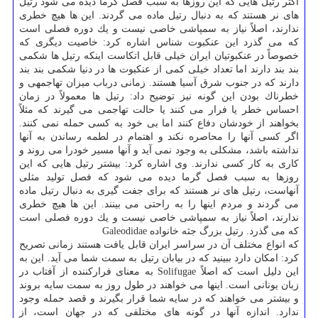
اكثر رتیل هایی كه این روزها به سبب فصل گرما دیده می شود رتیل
های نر هستند كه به دنبال رتیل ماده می گردند. این ها هیچ خطری
ندارند، اصلاً نیاز به سمپاشی خاصی نیست و یك دوره فصلی است
كه می گذرد این عنكبوت شناس اشاره كرد: خاصیت دیگری كه
خصوصاً در عنكبوتیان ایران خیلی قابل اتكاست اینكه رتیل ها شكمی
بند بند دارند اما تعداد خیلی كمی از عنكبوت ها در دنیا شكمی بند بند
دارند كه در جنوب شرق آسیا هستند. زمانی درباب میزان تهاجمهی و
خطرناك بودن این گونه نیز توضیح داد: رتیل ها معمولاً در زمان
احساس خطر یا فرار می كنند یا حالت تهاجمی می گیرند كه مثلاً
بخواهند از خودشان دفاع كنند اما بی خود به كسی حمله نمی كنند.
اگر كسی آنها را محاصره نكند و اهتمام در لطمه رساندن به آنها
نداشته باشد، مشكلی به وجود نمی آید و آنها مسیر خودرا می روند و
كاری به كار كسی ندارند. وی اشاره كرد: بیشتر رتیل هایی كه این
روزها به سبب فصل گرما دیده می شود كه فصل تولید مثلی
آنهاست، رتیل های نر هستند كه برای جفت گیری به دنبال رتیل ماده
می گردند و مردم اینها را به راحتی می بینند. این ها هیچ خطری
ندارند، اصلاً نیاز به سمپاشی خاصی نیست و یك دوره فصلی است
كه می گذرد. رتیل بزرگ جثه خانواده Galeodidae
كه انواع مختلف آن در سراسر ایران قابل یافت هستند زمانی تصریح
كرد: امكان دارد ببینید كه در بیابان رتیل به سمت شما می آید. این به
این دلیل است كه اصلاً Solifugae به معنای فراركننده از آفتاب در
زبان یونانی است. اینها می خواهند در طول روز به سمت سایه بروند
و بیشتر می خواهند كه در سایه شما قرار بگیرند و قصد حمله وجود
ندارد. اندازه آنها در گونه های مختلفی كه در جهان است، از