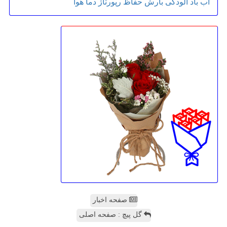
آب
باد
آلودگی
بارش
حفاظ
رپورتاژ
دما
هوا
صفحه اخبار
گل پیچ : صفحه اصلی