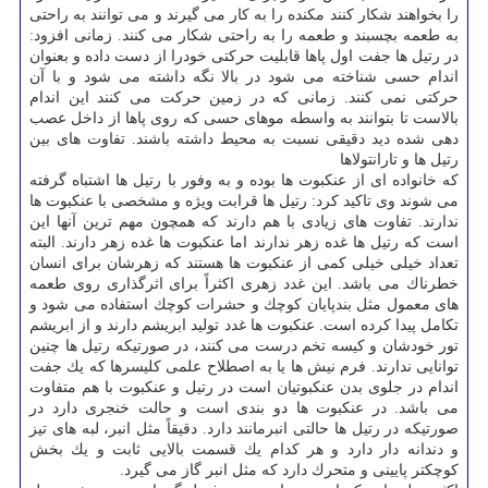
را بخواهند شكار كنند مكنده را به كار می گیرند و می توانند به راحتی
به طعمه بچسبند و طعمه را به راحتی شكار می كنند. زمانی افزود:
در رتیل ها جفت اول پاها قابلیت حركتی خودرا از دست داده و بعنوان
اندام حسی شناخته می شود در بالا نگه داشته می شود و با آن
حركتی نمی كنند. زمانی كه در زمین حركت می كنند این اندام
بالاست تا بتوانند به واسطه موهای حسی كه روی پاها از داخل عصب
دهی شده دید دقیقی نسبت به محیط داشته باشند. تفاوت های بین
رتیل ها و تارانتولاها
كه خانواده ای از عنكبوت ها بوده و به وفور با رتیل ها اشتباه گرفته
می شوند وی تاكید كرد: رتیل ها قرابت ویژه و مشخصی با عنكبوت ها
ندارند. تفاوت های زیادی با هم دارند كه همچون مهم ترین آنها این
است كه رتیل ها غده زهر ندارند اما عنكبوت ها غده زهر دارند. البته
تعداد خیلی خیلی كمی از عنكبوت ها هستند كه زهرشان برای انسان
خطرناك می باشد. این غدد زهری اكثراً برای اثرگذاری روی طعمه
های معمول مثل بندپایان كوچك و حشرات كوچك استفاده می شود و
تكامل پیدا كرده است. عنكبوت ها غدد تولید ابریشم دارند و از ابریشم
تور خودشان و كیسه تخم درست می كنند، در صورتیكه رتیل ها چنین
توانایی ندارند. فرم نیش ها یا به اصطلاح علمی كلیسرها كه یك جفت
اندام در جلوی بدن عنكبوتیان است در رتیل و عنكبوت با هم متفاوت
می باشد. در عنكبوت ها دو بندی است و حالت خنجری دارد در
صورتیكه در رتیل ها حالتی انبرمانند دارد. دقیقاً مثل انبر، لبه های تیز
و دندانه دار دارد و هر كدام یك قسمت بالایی ثابت و یك بخش
كوچكتر پایینی و متحرك دارد كه مثل انبر گاز می گیرد.