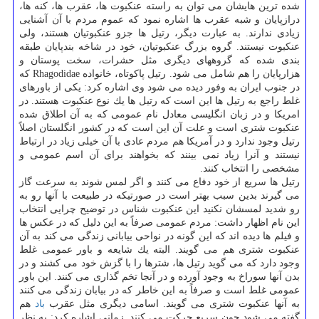
شده ترین هایشان می توان به راسته عنكبوت ها، عقرب ها، كنه ها،
درازپایان و شبه عقرب ها اشاره نمود كه عموم مردم با آن آشنایی
زیادی ندارند. به عبارت دیگر، رتیل ها جزو عنكبوتیان هستند، ولی
عنكبوت نیستند. گروه بزرگ عنكبوتیان، خود در شاخه بندپایان طبقه
بندی شده كه گروههای دیگری مثل حشرات، سخت پوستان و
هزارپایان را هم شامل می شود. رتیل پاكوتاه، خانواده Rhagodidae كه
در جنوب ایران به وفور دیده می شود وی اشاره كرد: یكی از باورهای
غلط راجع به رتیل ها این است كه رتیل ها یك نوع عنكبوت هستند. در
امریكا و در زبان انگلیسی معادل نام عمومی كه به آن اطلاق شده
عنكبوت شتری است و علت آن این است كه در كشور انگلستان اصلاً
رتیل وجود ندارد و در آمریكا هم مردم عادی با آن خیلی زیاد در ارتباط
نیستند و آنرا زیاد نمی بینند كه بخواهند برای آن اسم عمومی و
مشخصی را انتخاب كنند.
رتیل ها سریع از خود دفاع می كنند و اگر لمس شوند به سرعت گاز
می گیرند بدین سبب بهتر است در صورتیكه در طبیعت با آنها رو به
رو شدید لمسشان نكنید این عنكبوت شناس در توضیح چرایی انتخاب
این نام اظهار داشت: مردم عمومی صرفاً به این دلیل كه در عكس ها
و فیلم ها دیده اند كه این گونه در نواحی بیابانی زندگی می كند به آن
عنكبوت شتری هم می گویند. البته یك شایعه و باور عمومی غلط
وجود دارد كه می گوید رتیل ها، شترها را با گزش خود می كشند و در
بدن آنها سوراخ به وجود آورده و در آنجا تخم گذاری می كنند. این باور
عمومی غلط است و صرفاً به این خاطر كه در بیابان زندگی می كنند
به آنها عنكبوت شتری می گویند. اسامی دیگری مثل عقرب
باد
هم
گفته می شود چون سریع حركت می كنند. زمانی اشاره كرد: به نظر