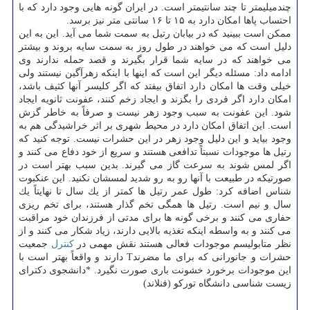
چندمیلیمتر تا چند سانتیمتر است. در ایران گونه هایی وجود دارد كه با
احتساب پاها امكان دارد به ۱۵ تا ۱۶ سانتی متر نیز برسد.
ممكن است ببینید كه در بیابان رتیل به سمت شما می آید. این به این
دلیل است كه می خواهند در طول روز به سمت سایه بروند و بیشتر
می خواهند كه در سایه شما قرار بگیرند و قصد حمله ندارند وی
ادامه داد: مسئله دیگر این است كه اینها با اینكه زهرآگین نیستند ولی
خیلی وقت ها امكان دارد اتفاق بیفتد كه اگر كلیسر آنها كثیف باشد،
امكان دارد اگر فردی را بگزند و ایجاد زخم كنند، عفونت ثانویه ایجاد
شود. این عفونت به سبب وجود زهر نیست و صرفاً به خاطر گزش
است. این اتفاق امكان دارد در محیط شهری بر اثر خراشیدگی هم به
وجود بیاید و این دلیل وجود زهر در این حشرات نیست. توجه كنید كه
رتیل ها موجودات نسبتاً تدافعی هستند و سریع از خود دفاع می كنند و
اگر لمس شوند به سرعت گاز می گیرند. بدین سبب بهتر است در
صورتیكه در طبیعت با آنها رو به رو شدید لمسشان نكنید. این عنكبوت
شناس اضافه كرد: طول عمر رتیل ها كمتر از یك سال تا نهایتاً یك
سال و نیم است. رتیل ها همگی تخم گذار هستند، برای تخم ریزی
حفاری می كنند و برخی گونه ها برای مدتی از فرزندان خود مراقبت
می كنند و به واسطه اینكه تغذیه بالایی دارند، زیاد شكار می كنند و از
نظر متابولیسم موجودات فعالی هستند نقش مهمی در
كنترل
جمعیت
حشرات و جانورانی كه برای ما مضرندT دارند و واقعاً بهتر است با
این موجودات برخورد خشونت باری صورت نگیرد. *دانشجوی دكترای
زیست شناسی دانشگاه توركو (فنلاند)