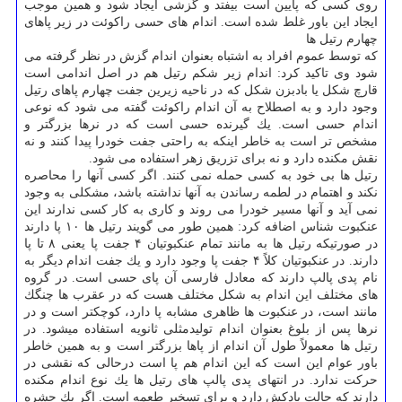
روی كسی كه پایین است بیفتد و گزشی ایجاد شود و همین موجب
ایجاد این باور غلط شده است. اندام های حسی راكوئت در زیر پاهای
چهارم رتیل ها
كه توسط عموم افراد به اشتباه بعنوان اندام گزش در نظر گرفته می
شود وی تاكید كرد: اندام زیر شكم رتیل هم در اصل اندامی است
قارچ شكل یا بادبزن شكل كه در ناحیه زیرین جفت چهارم پاهای رتیل
وجود دارد و به اصطلاح به آن اندام راكوئت گفته می شود كه نوعی
اندام حسی است. یك گیرنده حسی است كه در نرها بزرگتر و
مشخص تر است به خاطر اینكه به راحتی جفت خودرا پیدا كنند و نه
نقش مكنده دارد و نه برای تزریق زهر استفاده می شود.
رتیل ها بی خود به كسی حمله نمی كنند. اگر كسی آنها را محاصره
نكند و اهتمام در لطمه رساندن به آنها نداشته باشد، مشكلی به وجود
نمی آید و آنها مسیر خودرا می روند و كاری به كار كسی ندارند این
عنكبوت شناس اضافه كرد: همین طور می گویند رتیل ها ۱۰ پا دارند
در صورتیكه رتیل ها به مانند تمام عنكبوتیان ۴ جفت پا یعنی ۸ تا پا
دارند. در عنكبوتیان كلاً ۴ جفت پا وجود دارد و یك جفت اندام دیگر به
نام پدی پالپ دارند كه معادل فارسی آن پای حسی است. در گروه
های مختلف این اندام به شكل مختلف هست كه در عقرب ها چنگك
مانند است، در عنكبوت ها ظاهری مشابه پا دارد، كوچكتر است و در
نرها پس از بلوغ بعنوان اندام تولیدمثلی ثانویه استفاده میشود. در
رتیل ها معمولاً طول آن اندام از پاها بزرگتر است و به همین خاطر
باور عوام این است كه این اندام هم پا است درحالی كه نقشی در
حركت ندارد. در انتهای پدی پالپ های رتیل ها یك نوع اندام مكنده
دارند كه حالت بادكش دارد و برای تسخیر طعمه است. اگر یك حشره