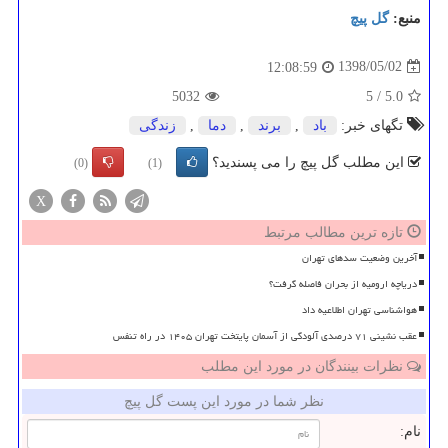
منبع:
گل پیچ
1398/05/02
12:08:59
5032
5
/
5.0
تگهای خبر:
باد
,
برند
,
دما
,
زندگی
این مطلب گل پیچ را می پسندید؟
(0)
(1)
X
تازه ترین مطالب مرتبط
آخرین وضعیت سدهای تهران
دریاچه ارومیه از بحران فاصله گرفت؟
هواشناسی تهران اطلاعیه داد
عقب نشینی ۷۱ درصدی آلودگی از آسمان پایتخت تهران ۱۴۰۵ در راه تنفس
نظرات بینندگان در مورد این مطلب
نظر شما در مورد این پست گل پیچ
نام: