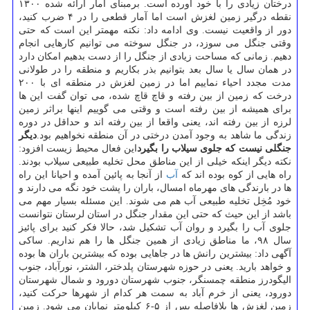
درختان زیادی را با خود آورده است. برمبنای آمار ارائه شده ۱۳۰۰
نقطه درگیر زمین لغزش است اما آمار قطعی را در ۴ ضرب كنید،
دور از واقعیت نیست. وی ادامه داد: نكته مهمتر این است كه حتی
وقتی جنگل می سوزد، در جنگل سوخته می توانیم كارهایی انجام
دهیم. زمانی كه مساحت زیادی از جنگل را از دست بدهیم امكان دارد
در همان سال یا سال بعد بتوانیم بذر بكاریم و منطقه را در طولانی
مدت مجدد احیاء نماییم اما در زمین لغزش در منطقه ای با ۲۰۰
درخت كه زمین از بین رفته و قاچ قاچ شده، می توان گفت این ها
برای همیشه از بین رفته است و وقتی می گوییم اینها براثر زمین
لرزه از بین رفته اند، یعنی واقعا از بین رفته اند و حداقل در دوره
زندگی ما شاهد به وجود آمدن درختی در آن منطقه نخواهیم بود.
دیگر
جنگلی نیست كه جلوی سیلاب را بگیرد
این فعال محیط زیست افزود:
نكته دیگر اینكه خیلی از این مناطق محل تخلیه طبیعی سیلاب بودند.
راه هایی از كوه بوده اند كه
آب
از آنجا به پائین آمده و احیانا این راه
ها در بارندگی های مهرماه امسال، باران را پشت خود نگه می دارند و
خود مُخِل تخلیه طبیعی آب هم می شوند. این مسئله بسیار مهم می
باشد از این حیث كه حتی این مقدار جنگل در استان لرستان نتوانست
جلوی آب را بگیرد و روان آب تشكیل شد، حالا فكر كنید برای پائیز
سال ۹۸، ما مناطق زیادی از همین جنگل ها را هم نداریم. ساكی
آگهی داد: بیشترین رانش ها در جاهایی بوده كه بیشترین باران ها بوده
و خواهد بارید. یعنی در حوزه شهرستان پلدختر، الشتر، نورآباد، جنوب
الیگودرز منطقه چمسنگر، جنوب شهرستان دورود و شمال شهرستان
دورود، یعنی از خرم آباد به سمت هر كدام از شهرها حركت كنید،
زمین لغزش ها بلافاصله پس از ۵-۶ كیلومتر نمایان می شود. زمین