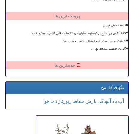
پربحث ترین ها
کیفیت هوای تهران
کشف 2 تن چوب تاغ در کوهپایه اصفهان طی 24 ساعت اخیر 8 نفر دستگیر شدند
فرهنگ محیط زیست به برنامه های مذهبی راه می یابد
آخرین وضعیت سدهای تهران
جدیدترین ها
تگهای گل پیچ
آب
باد
آلودگی
بارش
حفاظ
رپورتاژ
دما
هوا