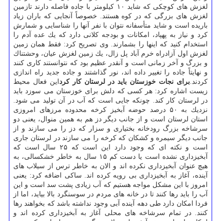
لغزش های كوچكی كه شاید ۱۰ كیلومتر با جاده فاصله دارند تازمین
لغزش های بزرگی كه در كوه هستند. خصوصاً آنجایی كه باران زیاد
باریده است و شاید متأسفانه نتوان با نفر آنها را شناسایی و شمارش
كرد و نیاز به پهپاد، امكانات و بودجه كلانی دارد كه یك عده آدم را
استخدام كنید كه اینها را بشمارند. وی تصریح كرد: فقط همان زمین
لغزش اول آزادراه خرم آباد پل زال، یك زمین لغزش عیان، وحشتناك
و بزرگ و آخر زمانی است و آنقدر عظیم بود كه نتوانستند كاری كنند
و نهایتاً جاده را تغییر داده اند، نور گذاشتند و جاده جدید راه اندازی
كردند.
برای نجات خوزستان باید در لرستان كار كرد
این فعال محیط
زیست اشاره كرد: هر كسی كه دلش برای خوزستان می سوزد باید
در لرستان كار كند. چونكه جایی است كه آب در آن تولید می شود.
نزدیك به ۵۰ درصد حوضه آبخیز كرخه محدوده مرزهای امروزی
استان لرستان است و از جانب دیگر دز هم به همین منوال، یعنی دو
سرشاخه بزرگ رودخانه بختیاری و سزار كه دز را می سازند و از
جانب دیگر سیمره و كشكان كه كرخه را می سازند در لرستان جاری
است و نكته ای كه وجود دارد این است كه ۲۵ سال است كه
آبخیزداری نشده است یا دست كم ۱۵ سال به خاطر خشكسالی، به
هیچ عنوان آبخیزداری نكرده اند و الان به خاطر ترس از سیلاب های
آینده، آغاز به آبخیزداری بی رویه كرده اند. ساكی اضافه كرد: یعنی
امروز با این مشكل مواجه هستیم كه آب زیادی پشت سد است و این
آب را باید رها كنند تا در خانه های مردم در سوسنگرد بالا بیاید، اما از
فردا امكان دارد طی دهه آینده آبی وجود نداشته باشد كه بخواهند رها
كنند. در تمام سرشاخه های محلی آغاز به آبخیزداری كرده اند و