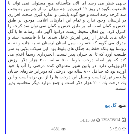
بدیهی بنظر می رسد اما الان متأسفانه هیچ مسئولی نمی تواند با
قاطعیت بگوید در روز ۱۲ فروردین چه میزان آب از چم مهر به پشت
سد كرخه رفته است و هیچ گونه پایشی و اندازه گیری سخت افزاری
در لرستان وجود ندارد و تمام این آمارهای اعلامی موجود بر طبق
حدس و گمان است اما بر طبق حدس و گمان نمی توان سد كرخه را
كنترل كرد. این فعال محیط زیست درانتها آگهی داد: رسانه ها با گل
خانه های پلدختر از زمین لغزش غافل شدند اما با قاطعیت، سند و
مدرك می گویم كه خسارت سیل استان لرستان نه به جاده و نه به
روستا بود بلكه فقط به جنگل های بلوط بود. این سیلاب بلایی به سر
طبیعت آورد كه تا ابد جبران پذیر نیست. آبخیزداری رسماً اعلام می
كند كه هر اصله درخت بلوط ۵۰۰ ساله، ۲۰۰ هزار دلار ارزش
اكولوژیكی دارد. در پائین شهر معمولان كنده درختی را آب با خود
آورده بود كه حداقل ۸۰۰ ساله بود، درختی كه دوبرابر چنارهای خیابان
ولیعصر تهران است و سیل این درخت ها را از بین برده است و این
یك درخت یك ۲۰۰ هزار دلار است و جمع موارد دیگر محاسبه پذیر
نیست.
منبع:
گل پیچ
1398/05/14
14:15:09
4681
5
/
5.0