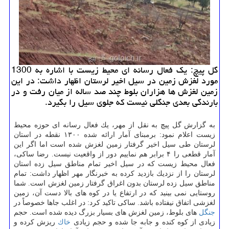
گل پیچ: یك فعال رسانه ای محیط زیست با اشاره به 1300
مورد لغزش زمین در سیل اخیر لرستان اظهار داشت: در این
زمین لغزش ها هزاران بلوط چند صد ساله از میان رفت و در
بارندگی بعدی جنگلی نیست كه جلوی سیل را بگیرد.
به گزارش گل پیچ به نقل از مهر، یك فعال رسانه ای حوزه محیط
زیست اعلام نمود: برمبنای آمار ارائه شده ۱۳۰۰ نقطه در استان
لرستان طی سیل اخیر گرفتار زمین لغزش شده است اما اگر این
آمار قطعی را ۴ برابر هم نماییم دور از واقعیت نیست. رضا ساكی،
فعال محیط زیست كه در سیل اخیر تمام مناطق سیل زده استان
لرستان را از نزدیك بازدید كرده به خبرنگار مهر اظهار داشت: تمام
مناطق سیل زده لرستان بدون اغراق گرفتار زمین لغزش است. شما
روستایی نمی بینید كه در ارتفاع یا در كوه های بالا دست آن، زمین
لغزشی اتفاق نیفتاده باشد. ساكی تاكید كرد: در اغلب جاها خصوصاً در
جنگل
های بلوط، زمین لغزش های بسیار بزرگ دیده شده است. حجم
زیادی از كوه كنده و جابه جا شده و حجم زیادی
خاك
ریزش كرده و