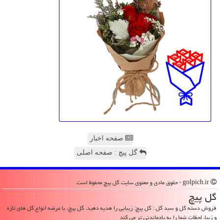
صفحه اخبار
گل پیچ : صفحه اصلی
golpich.ir - حقوق مادی و معنوی سایت گل پیچ محفوظ است
گل پیچ
فروش دسته گل و سبد گل : گل پیچ: زیبایی را هدیه دهید. گل پیچ، با عرضه انواع گل های تازه
و زیبا، لحظات شما را به یادماندنی تر می کند