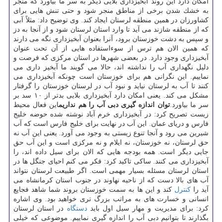
امكان دارد این روند آبخیزداری بلایی دیگر به سر ما بیاورد كه منجر
به خشك شدن برخی از مناطق منجر شود و حتی تنش هایی برای
كشاورزان در همین منطقه لرستان ایجاد كند. وی توضیح داد: مثلاً آبی
كه از منطقه شازند می آید تا وارد استان لرستان شود و از آنجا به دز
و سپس به دشت خوزستان برود، آنرا بعنوان آبخیزداری نگه می دارند
كه همین الان هم ترس از سوءاستفاده هایی از آن تحت عنوان
آبخیزداری وجود دارد. در بعضی شهرها در استان مركزی كه فرصت و
دلیل نگهداری آب را نداشته اند، حالا می گویند ما آبخیز داری می
نماییم. این نگرانی هم برای خوزستان است چونكه آبخیزداری می
كنند تا آب به لرستان نیاید و نبود آب در لرستان خوزستان را گرفتار
مشكل می كند. یعنی امكان دارد آبخیزداری بلایی بدتر از ۱۰ سد بر
سر ما بیاورد.
توان اندازه گیری دبی آب را هم نداریم
این فعال محیط
زیست تصریح كرد: در آبخیزداری خرم آباد نوشته شده حوضه خلیج
فارس و دریای عمان. این آب در نهایت برای خلیج فارس است كه آب
شیرین می رود و آنجا تنوع زیستی به وجود می آورد. یعنی این آب نه
حق لرستان، نه خوزستان، نه ایلام و نه مركزی است و این آب حق
جایی دیگر است. همه بودجه هایی كه الان برای سیل داده اند، را
آبخیزداری می كنند. ساكی تاكید كرد: فكر می كنم احیای جنگل ها در
استان لرستان مسئله بسیار مهمی است. اگر طبیعت لرستان نتواند
آب های بالا دست كه از ناحیه نهاوند در جنوب استان كرمانشاه می
آید را
كنترل
كند و این ها به سمت خوزستان بروند شما شاهد فجایع
انسانی و خسارت های به مراتب بزرگ تری خواهید بود. وی اشاره
كرد: برای مدیریت و مهار سیل اول باید
دستگاه
در استان لرستان
بگذارند تا بتوانیم دبی آب را اندازه گیری نماییم. موضوعی كه خیلی