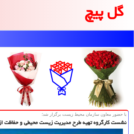
گل پیچ
با حضور معاون سازمان محیط زیست برگزار شد؛
نشست كارگروه تهیه طرح مدیریت زیست محیطی و حفاظت ا