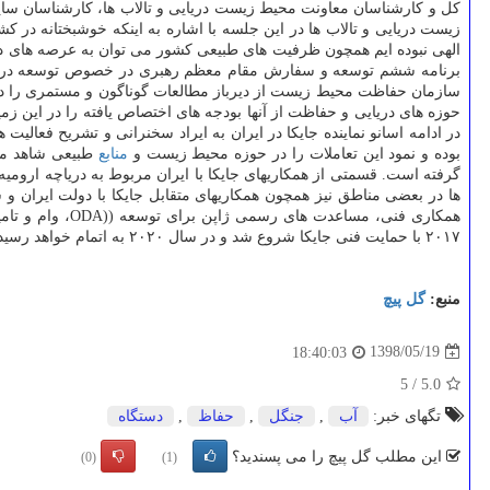
كل و كارشناسان معاونت محیط زیست دریایی و تالاب ها، كارشناسان سای
زیست دریایی و تالاب ها در این جلسه با اشاره به اینكه خوشبختانه در 
الهی نبوده ایم همچون ظرفیت های طبیعی كشور می توان به عرصه های د
برنامه ششم توسعه و سفارش مقام معظم رهبری در خصوص توسعه دریا مح
سازمان حفاظت محیط زیست از دیرباز مطالعات گوناگون و مستمری را در په
حوزه های دریایی و حفاظت از آنها بودجه های اختصاص یافته را در این زمی
در ادامه اسانو نماینده جایكا در ایران به ایراد سخنرانی و تشریح فعا
بوده و نمود این تعاملات را در حوزه محیط زیست و
منابع
طبیعی شاهد می 
گرفته است. قسمتی از همكاریهای جایكا با ایران مربوط به دریاچه ارو
ها در بعضی مناطق نیز همچون همكاریهای متقابل جایكا با دولت ایران 
همكاری فنی، م
۲۰۱۷ با حمایت فنی جایكا شروع شد و در سال ۲۰۲۰ به اتمام خواهد رسید كل مناطق ساحلی استان هرمزگان و جزایر لاوان و شیدور محدوده مورد مطالعه طرح جامع است.
منبع:
گل پیچ
1398/05/19
18:40:03
5
/
5.0
تگهای خبر:
آب
,
جنگل
,
حفاظ
,
دستگاه
این مطلب گل پیچ را می پسندید؟
(0)
(1)