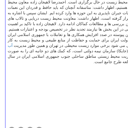
محیط زیست در حال برگزاری است. احمدرضا لاهیجان زاده معاون محیط
ستیم، اظهار داشت: متاسفانه آنچنان كه باید حافظ و قدردان این نعمات
جبران ناپذیری به این حوزه ها وارد كرده ایم. ایشان سپس با اشاره به
ار گرفته است، اظهار داشت: معاونت محیط زیست دریایی و تالاب های
سی ها و مطالعات كماكان ادامه دارد. لاهیجان زاده با تاكید بر اهمیت
تی در این بخش ها نیازمند تجدید نظر در تخصیص بودجه و اعتبارات هستیم.
ن پیوسته در صدد افزایش همكاری ها و تعاملات با جمهوری اسلامی ایران
 دولت ایران برای حمایت و حفاظت از منابع طبیعی و محیط زیست به كار
نزلی می شود برخی موارد زیست محیطی در تهران و همین طور مدیریت
آب
جایكا) سازمان نیمه دولتی است، كه كمك های دو جانبه ای را به صورت
طرح جامع برای حفاظت و مدیریت محیط زیستی مناطق ساحلی جنوب جمهوری اسلامی ایران در سال