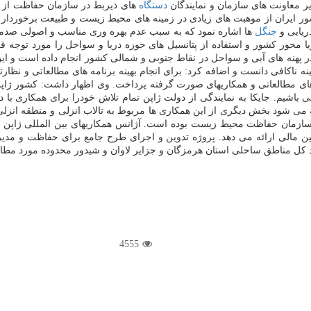
ر معاونت های سازمان و نمایندگان
دستگاه
های ذیربط در سازمان حفاظت از 
كشور ایران از موهبت های زیادی در زمینه های محیط زیست و طبیعت برخوردار ه
ریایی و
جنگل
ها اشاره نمود كه به سبب عدم بهره وری مناسب و اصولی صدمات 
ور كشور و استفاده از پتانسیل های حوزه دریا و سواحل را مورد توجه قر
نه های آبی و سواحل در نقاط جنوبی و شمالی كشور انجام داده است و این برر
نه ناكافی دانست و اضافه كرد: برای انجام بهینه برنامه های مطالعاتی و نظار
لیت های مطالعاتی و همكاریهای صورت گرفته پرداخت. وی اظهار داشت: كشور ژاپ
باشیم. جایكا به نمایندگی از دولت ژاپن تمام تلاش خودرا برای همكاری با
میه می شود بخش دیگری از این همكاری ها مربوط به تالاب انزلی و منطقه ا
و سازمان حفاظت محیط زیست بوده است. آژانس همكاریهای بین المللی ژاپن (
ساعدت های رسمی ژاپن برای توسعه ((ODA، وام و تامین مالی ارائه می دهد. پروژه تدوین و اجرای 
4555