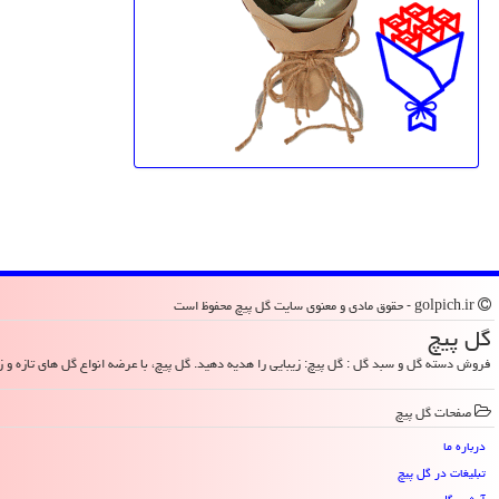
golpich.ir - حقوق مادی و معنوی سایت گل پیچ محفوظ است
گل پیچ
فروش دسته گل و سبد گل : گل پیچ: زیبایی را هدیه دهید. گل پیچ، با عرضه انواع گل های تازه و زیب
صفحات گل پیچ
درباره ما
تبلیغات در گل پیچ