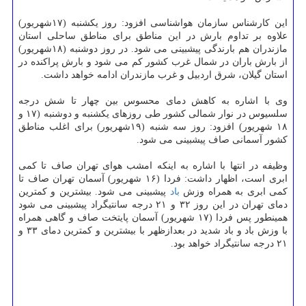
این كارشناس سازمان هواشناسی افزود: روز یكشنبه (۱۷شهریور)
علاوه بر تداوم بارش در این مناطق برای مناطق ساحلی استان
مازندران هم بارندگی پیشبینی می شود. در روز دوشنبه (۱۸شهریور)
از بارش باران در شمال غرب كشور كم می شود و بارش پراكنده در
استان گیلان، شرق اردبیل و غرب مازندران ادامه خواهد داشت.
وی با اشاره به كاهش دمای محسوس بین چهار تا شش درجه
سلسیوس در نوار شمالی كشور طی روزهای یكشنبه و دوشنبه (۱۷ و
۱۸ شهریور) افزود: روز سه شنبه (۱۹شهریور) برای اغلب مناطق
كشور آسمانی صاف پیشبینی می شود.
وظیفه در انتها با اشاره به اینكه امشب هوای تهران صاف تا كمی
ابری است، اظهار داشت: فردا (۱۶ شهریور) آسمان تهران صاف تا
كمی ابری به همراه وزش
باد
پیشبینی می شود. بیشترین و كمترین
دمای تهران در این روز ۳۲ و ۲۱ درجه سانتیگراد پیشبینی می شود
همینطور پس فردا (۱۷ شهریور) آسمان پایتخت صاف و گاهی همراه
با وزش باد و باد شدید در بعدازظهر با بیشترین و كمترین دمای ۳۳ و
۲۱ درجه سانتیگراد خواهد بود.