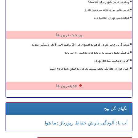
پربارش ترین شهر ایران کجاست؟
درس هایی برای نجات سرزمین مادری
هواشناسی تهران اطلاعیه داد
پربحث ترین ها
کشف 2 تن چوب تاغ در کوهپایه اصفهان طی 24 ساعت اخیر 8 نفر دستگیر شدند
فرهنگ محیط زیست به برنامه های مذهبی راه می یابد
آخرین وضعیت سدهای تهران
زمین خواری فقط یک تخلف نیست تعرض به حقوق همه مردم است
جدیدترین ها
تگهای گل پیچ
آب
باد
آلودگی
بارش
حفاظ
رپورتاژ
دما
هوا