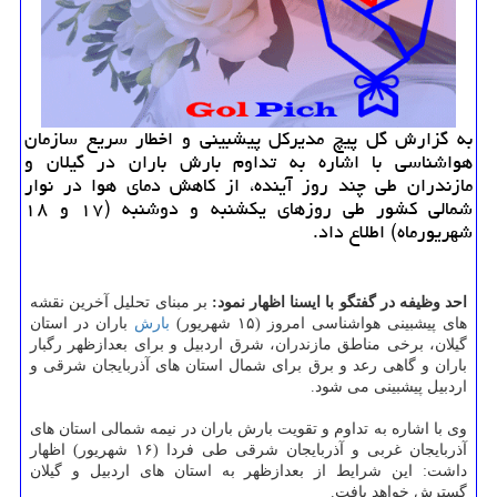
به گزارش گل پیچ مدیركل پیشبینی و اخطار سریع سازمان
هواشناسی با اشاره به تداوم بارش باران در گیلان و
مازندران طی چند روز آینده، از كاهش دمای هوا در نوار
شمالی كشور طی روزهای یكشنبه و دوشنبه (۱۷ و ۱۸
شهریورماه) اطلاع داد.
احد وظیفه در گفتگو با ایسنا اظهار نمود:
بر مبنای تحلیل آخرین نقشه
های پیشبینی هواشناسی امروز (۱۵ شهریور)
بارش
باران در استان
گیلان، برخی مناطق مازندران، شرق اردبیل و برای بعدازظهر رگبار
باران و گاهی رعد و برق برای شمال استان های آذربایجان شرقی و
اردبیل پیشبینی می شود.
وی با اشاره به تداوم و تقویت بارش باران در نیمه شمالی استان های
آذربایجان غربی و آذربایجان شرقی طی فردا (۱۶ شهریور) اظهار
داشت: این شرایط از بعدازظهر به استان های اردبیل و گیلان
گسترش خواهد یافت.