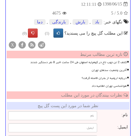
1398/06/15
12:11:11
4675
5
/
5.0
تگهای خبر:
باد
,
بارش
,
بارندگی
,
دما
این مطلب گل پیچ را می پسندید؟
(0)
(1)
X
تازه ترین مطالب مرتبط
کشف 2 تن چوب تاغ در کوهپایه اصفهان طی 24 ساعت اخیر 8 نفر دستگیر شدند
آخرین وضعیت سدهای تهران
دریاچه ارومیه از بحران فاصله گرفت؟
هواشناسی تهران اطلاعیه داد
نظرات بینندگان در مورد این مطلب
نظر شما در مورد این پست گل پیچ
نام:
ایمیل: