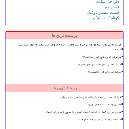
طراحی سایت
فیش حج
قیمت بیسیم باوفنگ
کوتاه کننده لینک
پربیننده ترین ها
کوسه هایی که با اسم اوزون برون و شیرماهی به مردم فروخته می شوند چه طور صید می
شوند؟
پربارش ترین شهر ایران کجاست؟
درس هایی برای نجات سرزمین مادری
هواشناسی تهران اطلاعیه داد
پربحث ترین ها
فرهنگ محیط زیست به برنامه های مذهبی راه می یابد
آخرین وضعیت سدهای تهران
زمین خواری فقط یک تخلف نیست تعرض به حقوق همه مردم است
دریاچه ارومیه از بحران فاصله گرفت؟