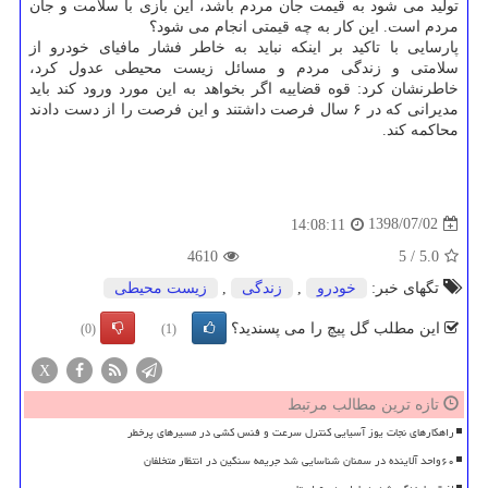
تولید می شود به قیمت جان مردم باشد، این بازی با سلامت و جان
مردم است. این كار به چه قیمتی انجام می شود؟
پارسایی با تاكید بر اینكه نباید به خاطر فشار مافیای خودرو از
سلامتی و زندگی مردم و مسائل زیست محیطی عدول كرد،
خاطرنشان كرد: قوه قضاییه اگر بخواهد به این مورد ورود كند باید
مدیرانی كه در ۶ سال فرصت داشتند و این فرصت را از دست دادند
محاكمه كند.
1398/07/02
14:08:11
4610
5
/
5.0
تگهای خبر:
خودرو
,
زندگی
,
زیست محیطی
این مطلب گل پیچ را می پسندید؟
(0)
(1)
X
تازه ترین مطالب مرتبط
راهکارهای نجات یوز آسیایی کنترل سرعت و فنس کشی در مسیرهای پرخطر
۶۰واحد آلاینده در سمنان شناسایی شد جریمه سنگین در انتظار متخلفان