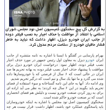
به گزارش گل پیچ سخنگوی كمیسیون اصل نود مجلس شورای
اسلامی با انتقاد از موافقت با حذف اجبار به نصب فیلتر دوده
از جانب ایران خودرو دیزل، اظهار داشت كه نباید به خاطر
فشار مافیای خودرو از سلامت مردم عدول كرد.
بهرام پارسایی در گفتگو با ایسنا با اشاره به نامه منتشره از جانب
ایران
خودرو
دیزل به معاون اول رئیس جمهور در مورد حذف اجبار
نصب فیلتر دوده، اظهار نمود: درخواست ایران خودرو دیزل برای
موافقت با پیشنهاد حذف اجبار نصب فیلتر دوده به بهانه تحریم ها ضد
ایران در حالی است كه ۶ سال از فرصتی كه با خودروسازها داده
شده می گذرد و ما تنها یك سال و نیم است كه درگیر تحریم شدیم.
وی ادامه داد: آنها به جای این نامه گستاخانه و سوء استفاده از فضای
تحریم باید بگویند در این ۶ سال چه كردند؛ به نظر می آید اراده ای
برای به روز كردن صنعت خودرو نیست و دلیلش هم فضای انحصاری
است كه بر صنعت خودرو حاكم شده است.
سخنگوی كمیسیون اصل نود مجلس با اشاره به اینكه خودروسازان
باید پاسخگوی عملكرد خود باشند، اظهار داشت: قرار نیست هر چه