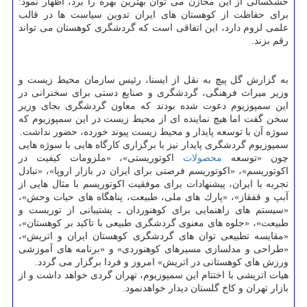
خشكسالی از این مخازن می توان بهترین بهره را برد، اظهار نمود:
برای حفاظت از كوهستان های ایران تدوین سیاست ها در قالب
علمی لزوم دارد، این اتفاقی است كه گردشگری كوهستان می تواند
رقم بزند.
به گزارش گل پیچ به نقل از ایسنا، رئیس سازمان محیط زیست و
وزیر میراث فرهنگی، گردشگری و صنایع دستی برای سخنرانی در
این سمپوزیوم دعوت شده بودند كه معاون گردشگری بجای وزیر
سخن گفت اما هیچ نماینده ای از محیط زیست در این سمپوزیوم كه
سوژه آن با توسعه پایدار و محیط زیست پیوند خورده، حضور نداشت.
سمپوزیوم گردشگری پایدار نیز با برگزاری كارگاه هایی با سوژه هایی
چون «توسعه
محصولات
اكوتوریستی»، «ملزومات كیفیت در
اكوتوریسم»، «اكوتوریسم فرصتی برای ایران در بازار اروپا»، «تبادل
تجربه با ایران، پیشنهادات برای موفقیت اكوتوریسم با مثال هایی از
آبپ و قفقاز»، «پارك های ملی، طبیعت، پناهگاه های حیات وحش»،
«سیستم های راهنمایی برای كوهنوردان ـ پشتیبانی از توریست و
طبیعت»، «جلوه های معنوی گردشگری طبیعی با تاكید بر كوهستان»،
«مقایسه تطبیعی توان های گردشگری كوهستان ایران و اتریش»،
«طراحی و مدلسازی مسیرهای كوهنوردی» و «برنامه های آموزشی
ورزش های كوهستانی در اتریش» امروز و فردا برگزار می گردد.
هیات اتریشی با اختتام این سمپوزیوم، تهران گردی خواهد داشت و از
بازار تهران و كاخ گلستان دیدار خواهدنمود.