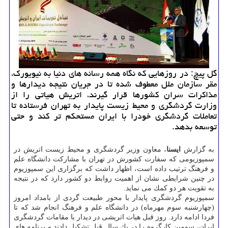
گل پیچ: در روزهایی كه نگاه همه رسانه های دنیا به نیویورك،
مقر سازمان ملل معطوف شده تا در جریان نتیجه دیدارها و
مذاكرات سران كشورها قرار گیرند، اتریش هیاتی را از
وزارت گردشگری و محیط زیست پایدار به تهران فرستاده تا
تعاملات گردشگری خودرا با ایران مستحكم تر كند و حتی
توسعه بدهد.
به گزارش
ایسنا
، معاون وزیر گردشگری و محیط زیست اتریش در
سمپوزیومی كه سفارت كشورش در تهران با مشاركت دانشگاه علم
و فرهنگ ترتیب داده است، اظهار داشت كه برگزاری این سمپوزیوم
در چنین شرایطی نشان از اهمیت روابط دو كشور دارد كه در نتیجه
به تقویت هر دو كمك می نماید.
سمپوزیوم گردشگری پایدار با محور طبیعت گردی از بامداد امروز
(چهارشنبه سوم مهرماه) در دانشگاه علم و فرهنگ انجام شد كه تا
فردا ادامه دارد. روز قبل هیات اتریشی در دیدار با مقامات گردشگری
ایران، سومین كارگروه را در یك سال قبل تشكیل دادند و برنامه های