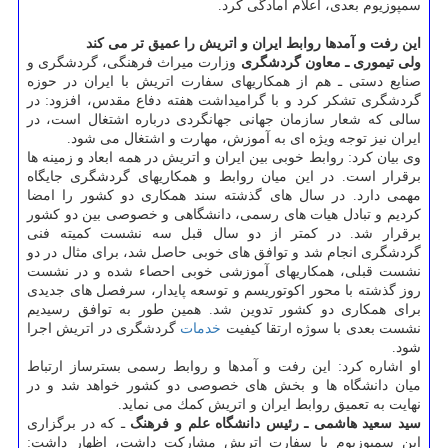
سمپوزیوم بعدی، اعلام آمادگی كرد.
این رفت و آمدها روابط ایران و اتریش را عمیق تر می كند
ولی تیموری ـ معاون گردشگری
وزارت میراث فرهنگی، گردشگری و
صنایع دستی ـ هم از همكاریهای سفارت اتریش با ایران در حوزه
گردشگری تشكر كرد و با گرامیداشت هفته دفاع مقدس، افزود: در
سالی كه شعار سازمان جهانی جهانگردی درباره اشتغال است، در
ایران نیز توجه ویژه ای به آموزش، مهارت و اشتغال می شود.
وی بیان كرد: روابط خوبی بین ایران و اتریش در همه ابعاد و زمینه ها
برقرار است. در این میان روابط و همكاریهای گردشگری جایگاه
مهمی دارد. در سال های گذشته سند همكاری دو كشور را امضا
كردیم و تبادل هیات های رسمی، دانشگاهی و خصوصی بین دو كشور
برقرار شد. در كمتر از دو سال قبل سه نشست كمیته فنی
گردشگری انجام شد و توافق های خوبی حاصل شد، برای مثال در دو
نشست قبلی، همكاریهای آموزشی خوبی احصاء شده و در نشست
روز گذشته با محور اكوتوریسم و توسعه پایدار، سرفصل های جدیدی
برای همكاری دو كشور تدوین شد. همین طور به توافق رسیدیم
نشست بعدی با سوژه ارتقا كیفیت
خدمات
گردشگری در اتریش اجرا
شود.
او اشاره كرد: این رفت و آمدها و روابط رسمی بسترساز ارتباط
میان دانشگاه ها و بخش های خصوصی دو كشور خواهد شد و در
نهایت به تعمیق روابط ایران و اتریش كمك می نماید.
سید سعید هاشمی ـ رئیس دانشگاه علم و فرهنگ
ـ كه در برگزاری
این سمپوزیوم با سفارت اتریش مشاركت داشت، اظهار داشت: