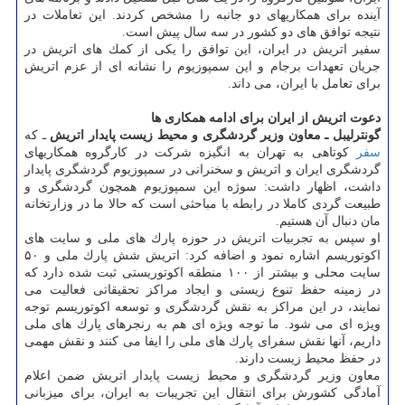
آینده برای همكاریهای دو جانبه را مشخص كردند. این تعاملات در
نتیجه توافق های دو كشور در سه سال پیش است.
سفیر اتریش در ایران، این توافق را یكی از كمك های اتریش در
جریان تعهدات برجام و این سمپوزیوم را نشانه ای از عزم اتریش
برای تعامل با ایران، می داند.
دعوت اتریش از ایران برای ادامه همكاری ها
گونترلیبل ـ معاون وزیر گردشگری و محیط زیست پایدار اتریش
ـ كه
سفر
كوتاهی به تهران به انگیزه شركت در كارگروه همكاریهای
گردشگری ایران و اتریش و سخنرانی در سمپوزیوم گردشگری پایدار
داشت، اظهار داشت: سوژه این سمپوزیوم همچون گردشگری و
طبیعت گردی كاملا در رابطه با مباحثی است كه حالا ما در وزارتخانه
مان دنبال آن هستیم.
او سپس به تجربیات اتریش در حوزه پارك های ملی و سایت های
اكوتوریسم اشاره نمود و اضافه كرد: اتریش شش پارك ملی و ۵۰
سایت محلی و بیشتر از ۱۰۰ منطقه اكوتوریستی ثبت شده دارد كه
در زمینه حفظ تنوع زیستی و ایجاد مراكز تحقیقاتی فعالیت می
نمایند، در این مراكز به نقش گردشگری و توسعه اكوتوریسم توجه
ویژه ای می شود. ما توجه ویژه ای هم به رنجرهای پارك های ملی
داریم، آنها نقش سفرای پارك های ملی را ایفا می كنند و نقش مهمی
در حفظ محیط زیست دارند.
معاون وزیر گردشگری و محیط زیست پایدار اتریش ضمن اعلام
آمادگی كشورش برای انتقال این تجریبات به ایران، برای میزبانی