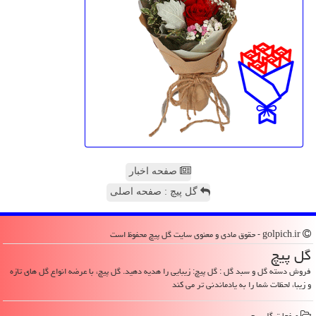
صفحه اخبار
گل پیچ : صفحه اصلی
golpich.ir - حقوق مادی و معنوی سایت گل پیچ محفوظ است
گل پیچ
فروش دسته گل و سبد گل : گل پیچ: زیبایی را هدیه دهید. گل پیچ، با عرضه انواع گل های تازه
و زیبا، لحظات شما را به یادماندنی تر می کند
صفحات گل پیچ