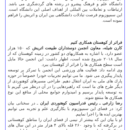
دانشگاه علم و فرهنگ پیشرو در رشته های گردشگری می باشد.
ارتباطات و تعاملات بین المللی از اهداف اصلی این دانشگاه است.
این سمپوزیوم فرصت تبادلات دانشگاهی بین ایران و اتریش را فراهم
نموده است.
فراتر از كوهستان همكاری كنیم
كارن شیله، معاون انجمن دوستداران طبیعت اتریش
كه ۱۵۰ هزار
عضو دارد، با اشاره به همكاریهای دو كشور در زمینه كوهستان كه از
سال ۲۰۱۸ شروع شده است، اظهار داشت: این انجمن حالا مایل
است سطح همكاری ها را فراتر از كوهستان ببرد.
وی ادامه داد: فعالیت های ورزشی این انجمن با تمركز بر توسعه
پایدار پیگیری می شود. ما می توانیم تجربیات خودرا خصوصاً در حوزه
پارك های ملی به ایران انتقال دهیم. طراحی مسیرهای كوهنوردی از
دیگر طرح های ما است كه راهبردهایی را در آن درنظر می گیریم تا
به توسعه پایدار برسیم و امیدوارم جوامع محلی از منافع این نوع
همكاری ها منتفع شوند.
رضا زارعی ـ رئیس فدراسیون كوهنوردی ایران
ـ در سخنانی بیان
كرد: در فضای این سمپوزیوم با بكارگیری علم و تجربه می توانیم
بهترین ایده ها را اجرا نماییم.
او با بیان این كه بیشتر از نیمی از فضای ایران را مناطق كوهستانی
در برگرفته كه با وجود ۲۶۰ قله بالای ۴ هزار متر در این سال های