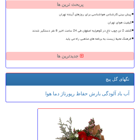
پربحث ترین ها
پیش بینی کارشناس هواشناسی برای روزهای آینده تهران
کیفیت هوای تهران
کشف 2 تن چوب تاغ در کوهپایه اصفهان طی 24 ساعت اخیر 8 نفر دستگیر شدند
فرهنگ محیط زیست به برنامه های مذهبی راه می یابد
جدیدترین ها
تگهای گل پیچ
آب
باد
آلودگی
بارش
حفاظ
رپورتاژ
دما
هوا