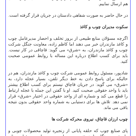
هم ارسال نماییم.
در حال حاضر به صورت شفاهی دادستان در جریان قرار گرفته است.
سكوت مدیران چوب و كاغذ
اگرچه مسؤلان منابع طبیعی از بروز تخلف و احضار مدیرعامل چوب
و كاغذ مازندران خبر می دهند اما كاظم زاده، معاونت جنگل شركت
چوب و كاغذ مازندران، به «شرق» می گوید: قاچاقی در كار نیست.
باید برای كسب اطلاع درباره این مساله با روابط عمومی صحبت
كنید.
شادپور، مسئول روابط عمومی شركت چوب و كاغذ مازندران، هم در
حالیكه برای پاسخ دادن به خط دیگر تلفن، بسیار عجله دارد، به
«شرق» می گوید: در جریان قاچاق نیستم برای كسب اطلاع بیشتر
باید با واحد حقوقی صحبت كنید. او با گفتن این جمله با عجله ارتباط
را قطع می كند و شماره ای از واحد حقوقی در اختیار «شرق» قرار
نمی دهد. تلاش ها برای دستیابی به شماره واحد حقوقی بدون نتیجه
باقی می ماند.
چوب ارزان قاچاق، نیروی محركه شركت ها
پای صنایع چوب كه حلقه پایانی از زنجیره تولید محصولات چوبی و