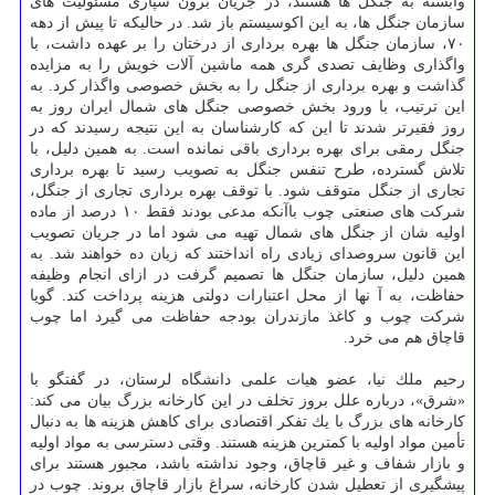
وابسته به جنگل ها هستند، در جریان برون سپاری مسئولیت های
سازمان جنگل ها، به این اكوسیستم باز شد. در حالیكه تا پیش از دهه
۷۰، سازمان جنگل ها بهره برداری از درختان را بر عهده داشت، با
واگذاری وظایف تصدی گری همه ماشین آلات خویش را به مزایده
گذاشت و بهره برداری از جنگل را به بخش خصوصی واگذار كرد. به
این ترتیب، با ورود بخش خصوصی جنگل های شمال ایران روز به
روز فقیرتر شدند تا این كه كارشناسان به این نتیجه رسیدند كه در
جنگل رمقی برای بهره برداری باقی نمانده است. به همین دلیل، با
تلاش گسترده، طرح تنفس جنگل به تصویب رسید تا بهره برداری
تجاری از جنگل متوقف شود. با توقف بهره برداری تجاری از جنگل،
شركت های صنعتی چوب باآنكه مدعی بودند فقط ۱۰ درصد از ماده
اولیه شان از جنگل‎ های شمال تهیه می شود اما در جریان تصویب
این قانون سروصدای زیادی راه انداختند كه زیان ده خواهند شد. به
همین دلیل، سازمان جنگل ها تصمیم گرفت در ازای انجام وظیفه
حفاظت، به آ نها از محل اعتبارات دولتی هزینه پرداخت كند. گویا
شركت چوب و كاغذ مازندران بودجه حفاظت می گیرد اما چوب
قاچاق هم می خرد.
رحیم ملك نیا، عضو هیات علمی دانشگاه لرستان، در گفتگو با
«شرق»، درباره علل بروز تخلف در این كارخانه بزرگ بیان می كند:
كارخانه های بزرگ با یك تفكر اقتصادی برای كاهش هزینه ها به دنبال
تأمین مواد اولیه با كمترین هزینه هستند. وقتی دسترسی به مواد اولیه
و بازار شفاف و غیر قاچاق، وجود نداشته باشد، مجبور هستند برای
پیشگیری از تعطیل شدن كارخانه، سراغ بازار قاچاق بروند. چوب در