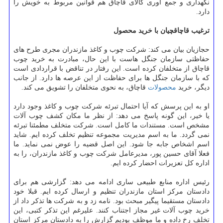
نگهداری و جمع آوری كالای قاچاق هم قوانین مربوط به خویش را
دارد.
ترغیب قاچاقچیان با خرید محصول
حجازیان بیان می كند: شركت چوب و كاغذ مازندران مجری طرح های
حفاظتی سازمان جنگل هاست با این حال، مبادرت به خرید چوب
قاچاق از متخلفان كرده است. این رفتار در تناقض با قراردادی است
كه با سازمان جنگل ها برای حفاظت از این عرصه ها دارد. از جانب
دیگر، خرید
محصولات
قاچاق، به نحوی متخلفان را تشویق می كند.
او به این پرسش كه آیا احتمال تبرئه شركت چوب و كاغذ وجود دارد
یا خیر، این گونه پاسخ می دهد: از نظر ما مكان كشف چوب آلات
مشخص است. مستندات ما كامل است. شركت متخلف مطمئنا تبرئه
نمی گردد. ما به اسم مدیریت مجموعه تنظیم تخلف كرده ایم. شاید
اسم اشخاص جابه جا شود. این اصل قضیه را عوض نمی نماید. ما
فعلا آقای حسین پور، مدیرعامل شركت چوب و كاغذ مازندران، را به
اداره كل تعزیرات احضار كرده ایم.
رئیس اداره منابع طبیعی ساری ادامه می دهد: گزارشی هم برای
دادستان مركز استان مازندران تنظیم و ارسال كرده ایم. قبلا خود
دادستان مستقیما پیگیر مبحث بود. نامه زد و به شركت ها تذكر داد از
خرید چوب آلات غیر مجاز اجتناب كنند. علیرغم این تذكر كتبی، این
تخلف رخ داده و ما موظف بودیم گزارش را به دادستان مركز استان