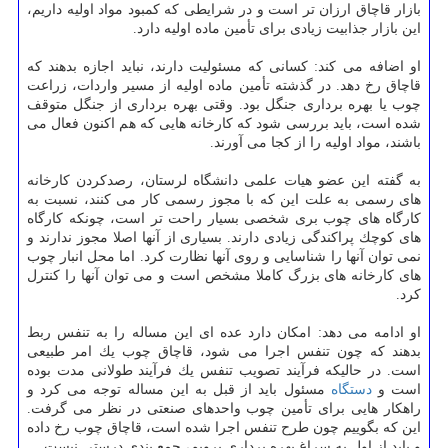
بازار قاچاق ارزان تر است و در شرایطی كه كمبود مواد اولیه داریم،
این بازار جذابیت زیادی برای تأمین ماده اولیه دارد.
او اضافه می كند: كسانی كه مسئولیت دارند، نباید اجازه بدهند كه
قاچاق رخ دهد. در گذشته تأمین ماده اولیه از مسیر واردات، زراعت
چوب یا بهره برداری جنگل بود. وقتی بهره برداری از جنگل متوقف
شده است، باید بررسی شود كه كارخانه هایی كه هم اكنون فعال می
باشند، مواد اولیه را از كجا می آورند.
به گفته این عضو هیات علمی دانشگاه لرستان، رصدكردن كارخانه
های رسمی به علت این كه با مجوز رسمی كار می كنند، نسبت به
كارگاه های چوب بری شخصی بسیار راحت تر است، چونكه كارگاه
های كوچك پراكندگی زیادی دارند. بسیاری از آنها اصلا مجوز ندارند و
نمی توان آنها را شناسایی و روی آنها نظارت كرد. اما محل انبار چوب
های كارخانه های بزرگ كاملا مشخص است و می توان آنها را كنترل
كرد.
او ادامه می دهد: امكان دارد عده ای این مساله را به تنفس ربط
بدهند كه چون تنفس اجرا می شود، قاچاق چوب یك امر طبیعی
است. در حالیكه فرآیند تصویب تنفس یك فرآیند طولانی مدت بوده
است و
دستگاه
مسئول باید از قبل به این مساله توجه می كرد و
راهكار هایی برای تأمین چوب واحدهای صنعتی در نظر می گرفت.
این كه بگوییم چون طرح تنفس اجرا شده است، قاچاق چوب رخ داده
و باید از اول به سراغ بهره برداری برویم، جمع ‎بندی درستی نیست.