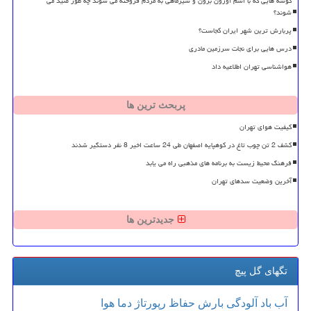
کوسه هایی که با اسم اوزون برون و شیرماهی به مردم فروخته می شوند چه طور صید می
شوند؟
پربارش ترین شهر ایران کجاست؟
درس هایی برای نجات سرزمین مادری
هواشناسی تهران اطلاعیه داد
پربحث ترین ها
کیفیت هوای تهران
کشف 2 تن چوب تاغ در کوهپایه اصفهان طی 24 ساعت اخیر 8 نفر دستگیر شدند
فرهنگ محیط زیست به برنامه های مذهبی راه می یابد
آخرین وضعیت سدهای تهران
جدیدترین ها
تگهای گل پیچ
آب
باد
آلودگی
بارش
حفاظ
رپورتاژ
دما
هوا