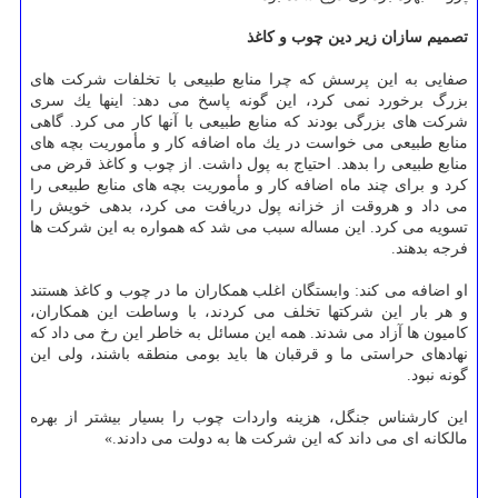
تصمیم سازان زیر دین چوب و كاغذ
صفایی به این پرسش كه چرا منابع طبیعی با تخلفات شركت های
بزرگ برخورد نمی كرد، این گونه پاسخ می دهد: اینها یك سری
شركت های بزرگی بودند كه منابع طبیعی با آنها كار می كرد. گاهی
منابع طبیعی می خواست در یك ماه اضافه كار و مأموریت بچه های
منابع طبیعی را بدهد. احتیاج به پول داشت. از چوب و كاغذ قرض می
كرد و برای چند ماه اضافه كار و مأموریت بچه های منابع طبیعی را
می داد و هروقت از خزانه پول دریافت می كرد، بدهی خویش را
تسویه می كرد. این مساله سبب می شد كه همواره به این شركت ها
فرجه بدهند.
او اضافه می كند: وابستگان اغلب همكاران ما در چوب و كاغذ هستند
و هر بار این شركت‎ها تخلف می كردند، با وساطت این همكاران،
كامیون ها آزاد می شدند. همه این مسائل به خاطر این رخ می داد كه
نهادهای حراستی ما و قرقبان ها باید بومی منطقه باشند، ولی این
گونه نبود.
این كارشناس جنگل، هزینه واردات چوب را بسیار بیشتر از بهره
مالكانه ای می داند كه این شركت ها به دولت می دادند.»