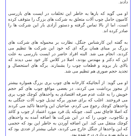
دادند.
او می گوید كه بارها به خاطر این تخلفات در ایست های بازرسی
كامیون حامل چوب آلات متعلق به شركت های بزرگ را متوقف كرده
است، اما از بالا تماس گرفته و دستور آزادی بار این شركت ها را
صادر كرده اند.
به گفته این كارشناس جنگل، نظارت بر محموله های شركت های
بزرگ بر مبنای همان برگه ای كه خود این شركت ها تنظیم می
كردند، انجام می شد. البته افراد حاضر در ایست بازرسی به علت
این كه دكتر و مهندس بودند، اصلا در كلاس كار خود نمی دیدند كه
بالای بار بروند و قطعات چوب را بشمارند. برگه های استحصال و
تجدید حجم صوری هم تنظیم می شد.
او می گوید: از آنجائیكه كارخانه های چوب بری بزرگ همواره بیشتر
از مجوز برداشت می ‎كردند، در بعضی مواقع چوب های كم حجم
خویش را به علت عدم صرفه اقتصادی به واحدهای كوچك چوب بری
می فروختند. اغلب كه برای صدور برگه تبدیل چوب آلات جنگلی به
واحدهای كوچك رجوع می كردم، صاحبان این واحدها تاكید می كردند
كه اصلا قاچاق نمی كنند، چونكه یك فرد مورد اعتماد از چوب و كاغذ
و نكاچوب، چوبی را كه در این شركت ها اضافه آمده به واحدهای
كوچك منتقل می كند. این اضافه آوردن به خاطر این بود كه حجمی
كه این واحدها از جنگل خارج می كردند، خیلی بیشتر از عددی بود كه
پروانه بهره برداری درج شده بود.