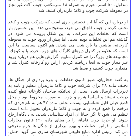
متداول، ۵۰ استر، هیزم به همراه ۱۸ مترمكعب چوب آلات غیرمجاز
در محوطه شركت چوب و كاغذ مازندران كشف شد.
او درباره این كه آیا این نخستین باری است كه شركت چوب و كاغذ
تخلف كرده و چوب قاچاق می خرد، توضیح می دهد: این نخستین بار
است كه تخلفات این شركت، به این شكل پرونده می شود. در
گذشته هم این تخلفات بوده است، اما پیش از ورود چوب به محوطه
كارخانه، ماشین ها بازداشت می شدند. هم اكنون سیاست ما این
است كه علاوه بر كنترل دپوهای كارگاه های چوب خرده پا و كوچك،
مجموعه های بزرگ را هم كنترل نماییم. گزارش هایی هم درباره ورود
غیر مجاز چوب به آنجا دریافت كردیم، ازاین رو كارخانه كنترل شد و
مقداری چوب كشف و ضبط شد.
به گفته حجازیان، طبق قانون حفاظت و بهره برداری از جنگل ها،
تخلف ماده ۴۸ برای شركت چوب و كاغذ مازندران تنظیم و نامه به
تعزیرات ارسال شده است. از آنجائیكه صاحبان كارخانه قطع كننده
درخت نیستند و اساسا هیزم و چوب به صورت مخروط بود و محل
قطع خیلی قابل شناسایی نیست، تخلف ماده ۴۲ هم به نام فردی كه
درخت را قطع كرده و به چوب و كاغذ مازندران تحویل داده است،
تنظیم می شود تا اگر احیانا آن افراد شناسایی شدند، به دادگاه ارجاع
شوند. او خرید چوب قاچاق را بر مبنای ماده ۶۹۰ قانون مجازات
اسلامی و قوانین حفاظت و بهره برداری از جنگل ها جرم معرفی
می كند. رئیس اداره منابع طبیعی شهرستان ساری می گوید: حمل،