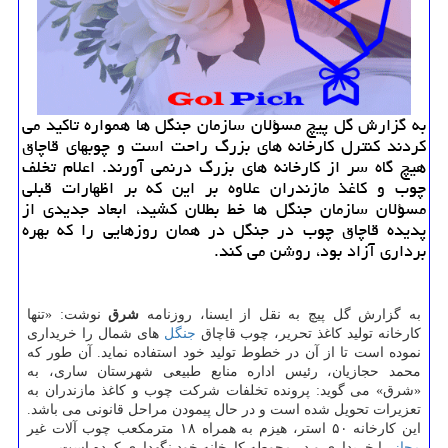
به گزارش گل پیچ مسؤلان سازمان جنگل ها همواره تاكید می
كردند كنترل كارخانه های بزرگ راحت است و چوب‎های قاچاق
هیچ گاه سر از كارخانه های بزرگ درنمی آورند. اعلام تخلف
چوب و كاغذ مازندران علاوه بر این كه بر اظهارات قبلی
مسؤلان سازمان جنگل ها خط بطلان كشید، ابعاد جدیدی از
پدیده قاچاق چوب در جنگل در همان روزهایی را كه بهره
برداری آزاد بود، روشن می كند.
به گزارش گل پیچ به نقل از ایسنا، روزنامه
شرق
نوشت: «تنها
كارخانه تولید كاغذ تحریر، چوب قاچاق
جنگل
های شمال را خریداری
نموده است تا از آن در خطوط تولید خود استفاده نماید. آن طور كه
محمد حجازیان، رئیس اداره منابع طبیعی شهرستان ساری، به
«شرق» می گوید: پرونده تخلفات شركت چوب و كاغذ مازندران به
تعزیرات تحویل شده است و در حال پیمودن مراحل قانونی می باشد.
این كارخانه ۵۰ استر، هیزم به همراه ۱۸ مترمكعب چوب آلات غیر
مجاز
را خریداری و در محوطه كارخانه خود نگهداری كرده است.