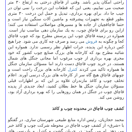
راحتی امكان پذیر باشد. وقتی از قاچاق درختی به ارتفاع ۳۰ متر
صحبت می نماییم، یعنی این كه قطعات این درخت را نمی توان در
جیب جا داد. برای بهره برداری، تبدیل و حمل این درخت ۳۰ متری
بطور قطع به تجهیزات پیشرفته و ماشین آلات سنگین نیاز است و
حتما قاچاقچیان از جاده ها و مسیرهای مواصلاتی استفاده می كنند؛
ازاین رو برای قاچاق چوب، به یك سازمان دهی مناسب نیاز است.
همواره در زمینه قاچاق چوب این پرسش مطرح بود كه چوب قاچاق
كجا و چگونه به
فروش
می رسد و صرف چه كاری می شود. چرا هیچ
كس درباره این پدیده، جرات اظهار نظر رسمی ندارد. همواره این
شائبه مطرح بود كه كارخانه های بزرگ صنایع چوب كشور كه خود
مجری بهره برداری از چوب مرغوب اما مجانی جنگل های شمال
هستند، در خرید چوب قاچاق دست دارند اما مسؤلان سازمان جنگل
ها همواره تاكید می كردند
كنترل
كارخانه های بزرگ راحت است و
چوب‎های قاچاق هیچ گاه سر از كارخانه های بزرگ درنمی آورند. اعلام
تخلف چوب و كاغذ مازندران علاوه بر این كه بر اظهارات قبلی
مسؤلان سازمان جنگل ها خط بطلان كشید، ابعاد جدیدی از پدیده
قاچاق چوب در جنگل در همان روزهایی را كه بهره برداری آزاد بود،
روشن می كند.
كشف چوب قاچاق در محدوده چوب و كاغذ
محمد حجازیان، رئیس اداره منابع طبیعی شهرستان ساری، در گفتگو
با «شرق» از كشف چوب قاچاق در محوطه شركت چوب و كاغذ خبر
می دهد. او می گوید: در جریان گشت و كنترل و بازرسی های