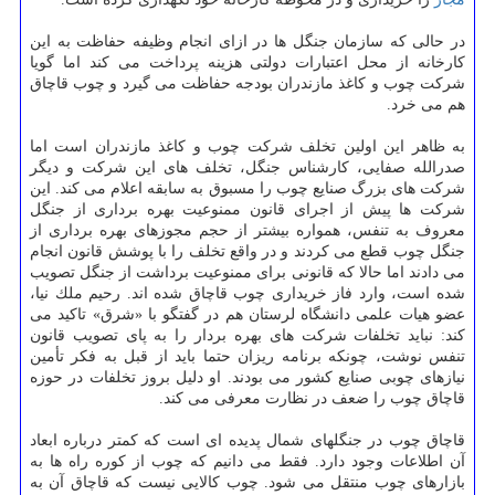
در حالی كه سازمان جنگل ها در ازای انجام وظیفه حفاظت به این
كارخانه از محل اعتبارات دولتی هزینه پرداخت می كند اما گویا
شركت چوب و كاغذ مازندران بودجه حفاظت می گیرد و چوب قاچاق
هم می خرد.
به ظاهر این اولین تخلف شركت چوب و كاغذ مازندران است اما
صدرالله صفایی، كارشناس جنگل، تخلف های این شركت و دیگر
شركت های بزرگ صنایع چوب را مسبوق به سابقه اعلام می كند. این
شركت ها پیش از اجرای قانون ممنوعیت بهره برداری از جنگل
معروف به تنفس، همواره بیشتر از حجم مجوزهای بهره برداری از
جنگل چوب قطع می كردند و در واقع تخلف را با پوشش قانون انجام
می دادند اما حالا كه قانونی برای ممنوعیت برداشت از جنگل تصویب
شده است، وارد فاز خریداری چوب قاچاق شده اند. رحیم ملك نیا،
عضو هیات علمی دانشگاه لرستان هم در گفتگو با «شرق» تاكید می
كند: نباید تخلفات شركت های بهره بردار را به پای تصویب قانون
تنفس نوشت، چونكه برنامه ریزان حتما باید از قبل به فكر تأمین
نیازهای چوبی صنایع كشور می بودند. او دلیل بروز تخلفات در حوزه
قاچاق چوب را ضعف در نظارت معرفی می كند.
قاچاق چوب در جنگل‎های شمال پدیده ای است كه كمتر درباره ابعاد
آن اطلاعات وجود دارد. فقط می دانیم كه چوب از كوره راه ها به
بازارهای چوب منتقل می شود. چوب كالایی نیست كه قاچاق آن به