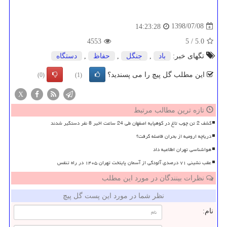
1398/07/08
14:23:28
4553
5
/
5.0
تگهای خبر:
باد
,
جنگل
,
حفاظ
,
دستگاه
این مطلب گل پیچ را می پسندید؟
(0)
(1)
X
تازه ترین مطالب مرتبط
کشف 2 تن چوب تاغ در کوهپایه اصفهان طی 24 ساعت اخیر 8 نفر دستگیر شدند
دریاچه ارومیه از بحران فاصله گرفت؟
هواشناسی تهران اطلاعیه داد
عقب نشینی ۷۱ درصدی آلودگی از آسمان پایتخت تهران ۱۴۰۵ در راه تنفس
نظرات بینندگان در مورد این مطلب
نظر شما در مورد این پست گل پیچ
نام: