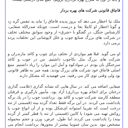
قاچاق قانونی شركت های بهره بردار
ملك نیا اخطار می دهد كه بروز پدیده قاچاق را نباید به تنفس گره زد
و گویا اخطار او كاملا بجا و درست است، چونكه صدرالله صفایی،
كارشناس جنگل، در گفتگو با «شرق» از وجود سوابق مختلف تخلف
در شركت های بزرگ صنایع چوب و علل لاپوشانی این تخلفات پرده
برمی دارد.
او می گوید: قبلا هم مواردی از تخلف برای چوب و كاغذ مازندران و
شركت های بزرگ مثل نكاچوب داشتیم. من در چوب و كاغذ
سرجنگل بان بودم. در سوادكوه و آمل این موارد را زیاد داشتیم. منبع
اصلی قاچاق خود شركت های بزرگ بودند، همه چیز به ظاهر قانونی
بود ولی وقتی توی كار می رفتید، می فهمیدید كه مشكل دارند.
صفایی اضافه می كند: در سال هایی كه نشانه گذاری (علامت گذاری
درختان برای انجام بهره برداری) آزاد بود، مأمور بارگیری و قرقبان
منطقه كارمند شركت چوب و كاغذ بود. برداشت چوب را در یك برگه
یادداشت می كردند. در این برگه فقط تعداد گرده بینه (ﻗﺴﻤﺘﯽ از ﺗﻨﻪ
درﺧﺖ اﺳﺖ ﮐﻪ ﺗﻘﺮﯾﺒﺎ اﺳﺘﻮاﻧﻪ ایﺷﮑﻞ ﺑﻮده و از آن اﻧﻮاع ﭼﻮب ﯾﺎ
روﮐﺶ ﺗﻬﯿﻪ ﻣﯽ ﺷﻮد) یا كاتین (قسمتی از تنه با قطر كمتر از گرده
بینه) را یادداشت می كردند اما طول، عرض، وزن و حجم محموله
مشخص نبود. بدین سان عموما بیشتر از مجوزها، برداشت انجام می