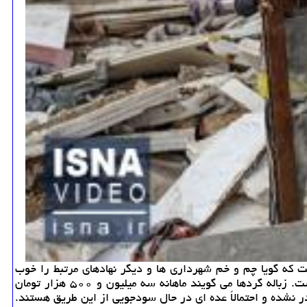
 است كه گویا چم و خم شهرداری ها و دیگر نهادهای مرتبط را خوب
بلدند. اخیرا آلونك های كارگران زباله گرد در اشرف آباد تخریب شده و هنوز هیچ نهاد و سازمانی مسئولیت آنرا بر عهده نگرفته است. زباله گردها می گویند ماهانه سه میلیون و ۵۰۰ هزار تومان
ر نشده و احتمالاً عده ای در حال سودجویی از این طریق هستند.