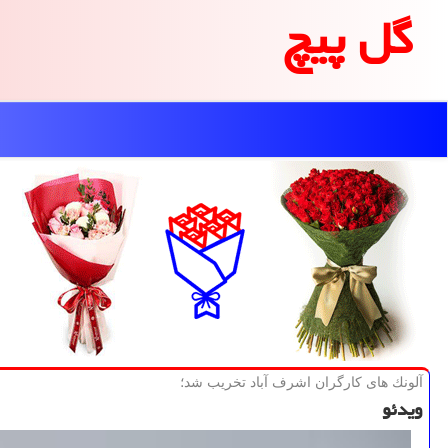
گل پیچ
آلونك های كارگران اشرف آباد تخریب شد؛
ویدئو