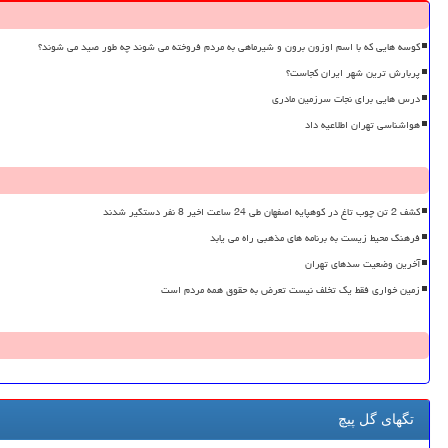
کوسه هایی که با اسم اوزون برون و شیرماهی به مردم فروخته می شوند چه طور صید می شوند؟
پربارش ترین شهر ایران کجاست؟
درس هایی برای نجات سرزمین مادری
هواشناسی تهران اطلاعیه داد
کشف 2 تن چوب تاغ در کوهپایه اصفهان طی 24 ساعت اخیر 8 نفر دستگیر شدند
فرهنگ محیط زیست به برنامه های مذهبی راه می یابد
آخرین وضعیت سدهای تهران
زمین خواری فقط یک تخلف نیست تعرض به حقوق همه مردم است
تگهای گل پیچ