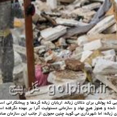
یی كه پولش برای دلالان زباله، اربابان زباله گردها و پیمانكارانی
زباله؛ اما شهرداری می گوید چنین مجوزی از جانب این سازمان صاد