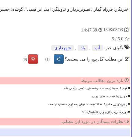
خبرنگار: فرزاد گمار / تصویربردار و تدوینگر: امید ابراهیمی / گوینده: حس
1398/08/03
14:47:38
5
/
5.0
تگهای خبر:
آب
,
باد
,
شهرداری
این مطلب گل پیچ را می پسندید؟
(0)
(1)
تازه ترین مطالب مرتبط
فرهنگ محیط زیست به برنامه های مذهبی راه می یابد
آخرین وضعیت سدهای تهران
زمین خواری فقط یک تخلف نیست تعرض به حقوق همه مردم است
دریاچه ارومیه از بحران فاصله گرفت؟
نظرات بینندگان در مورد این مطلب