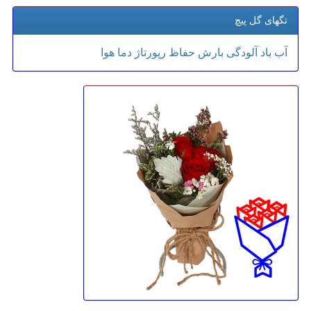
تگهای گل پیچ
آب
باد
آلودگی
بارش
حفاظ
رپورتاژ
دما
هوا