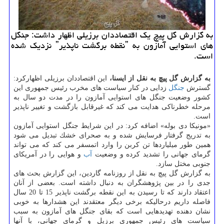
به گزارش گل پیچ یك اقتصاددان برزیلی اظهار داشت: جنگل
های استوایی آمازون به ˮنقطه برگشت ناپذیرˮ نزدیك شده
است.
به گزارش گل پیچ به نقل از ایسنا،
این اقتصاددان برزیلی اظهاركرد:
گسترش
جنگل
زدایی در كنار سیاست های مخرب رئیس جمهوری این
كشور وضعیت جنگل های استوایی آمازون را در مدت دو سال به
مرحله خطرناكی هدایت می كند كه غیرقابل بازگشت و تغییر ناپذیر
است.
«مونیكا دی بوله» اضافه كرد: در این شرایط جنگل استوایی آمازون
به تدریج گرفتار فرسایش شده و به صحرای خشك تبدیل می شود
همین طور میلیاردها تن كربن را وارد اتمسفر می كند كه می تواند
گرمای جهانی را تشدید كرده و وضعیت
آب
و هوایی را در آمریكای
جنوبی مختل سازد.
به گزارش گل پیچ به نقل از روزنامه گاردین، این گزارش بحث های
جدی را در بین پژوهشگران به دنبال داشته است. بعضی از آنان
اعتقاد دارند كه تا رسیدن به این نقطه برگشت ناپذیر 15 تا 20 سال
فاصله داریم درحالیكه برخی دیگر معتقدند این هشدارها به خوبی
نشان دهنده تهدیدهایی است كه بقای جنگل های آمازون به سبب
سیاست های رئیس جمهوری برزیل و گرمای جهانی، با آنها