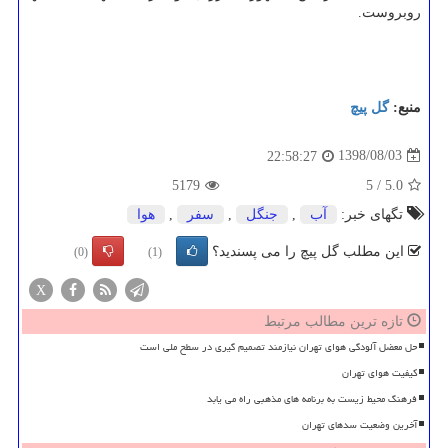
روبروست.
منبع:
گل پیچ
1398/08/03
22:58:27
5179
5
/
5.0
تگهای خبر:
آب
,
جنگل
,
سفر
,
هوا
این مطلب گل پیچ را می پسندید؟
(0)
(1)
X
تازه ترین مطالب مرتبط
حل معضل آلودگی هوای تهران نیازمند تصمیم گیری در سطح ملی است
کیفیت هوای تهران
فرهنگ محیط زیست به برنامه های مذهبی راه می یابد
آخرین وضعیت سدهای تهران