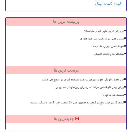
کوتاه کننده لینک
پربیننده ترین ها
پربارش ترین شهر ایران کجاست؟
درس هایی برای نجات سرزمین مادری
هواشناسی تهران اطلاعیه داد
هشدار به پایتخت نشینان
پربحث ترین ها
حل معضل آلودگی هوای تهران نیازمند تصمیم گیری در سطح ملی است
پیش بینی کارشناس هواشناسی برای روزهای آینده تهران
کیفیت هوای تهران
کشف 2 تن چوب تاغ در کوهپایه اصفهان طی 24 ساعت اخیر 8 نفر دستگیر شدند
جدیدترین ها