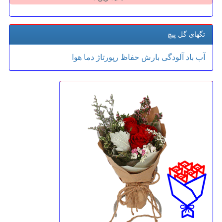
تگهای گل پیچ
آب
باد
آلودگی
بارش
حفاظ
رپورتاژ
دما
هوا