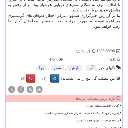
تا اطلاع ثانوی به هنگام سفرهای دریایی هوشیار بوده و از رفتن به
مناطق عمیق دریا اجتناب كنند.
بنا بر گزارش خبرگزاری شینهوا، مركز اخطار طوفان های گرمسیری
هم اعلام نموده به صورت مرتب شدت و مسیر ابرطوفان "كیار" را
رصد خواهد نمود.
1398/08/08
09:48:01
4751
5
/
5.0
تگهای خبر:
آب
,
بارش
,
سفر
,
هوا
این مطلب گل پیچ را می پسندید؟
(0)
(1)
X
تازه ترین مطالب مرتبط
آخرین وضعیت سدهای تهران
زمین خواری فقط یک تخلف نیست تعرض به حقوق همه مردم است
دریاچه ارومیه از بحران فاصله گرفت؟