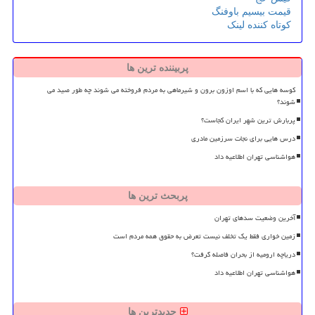
قیمت بیسیم باوفنگ
کوتاه کننده لینک
پربیننده ترین ها
کوسه هایی که با اسم اوزون برون و شیرماهی به مردم فروخته می شوند چه طور صید می
شوند؟
پربارش ترین شهر ایران کجاست؟
درس هایی برای نجات سرزمین مادری
هواشناسی تهران اطلاعیه داد
پربحث ترین ها
آخرین وضعیت سدهای تهران
زمین خواری فقط یک تخلف نیست تعرض به حقوق همه مردم است
دریاچه ارومیه از بحران فاصله گرفت؟
هواشناسی تهران اطلاعیه داد
جدیدترین ها