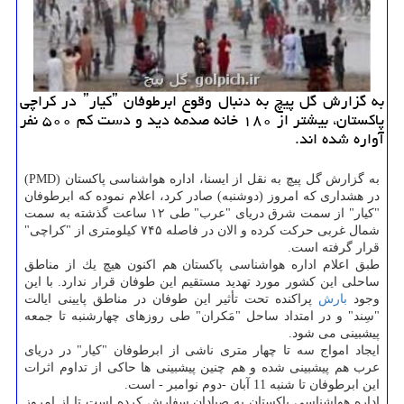
به گزارش گل پیچ به دنبال وقوع ابرطوفان ˮكیارˮ در كراچی
پاكستان، بیشتر از ۱۸۰ خانه صدمه دید و دست كم ۵۰۰ نفر
آواره شده اند.
به گزارش گل پیچ به نقل از ایسنا، اداره هواشناسی پاكستان (PMD)
در هشداری كه امروز (دوشنبه) صادر كرد، اعلام نموده كه ابرطوفان
"كیار" از سمت شرق دریای "عرب" طی ۱۲ ساعت گذشته
به سمت
شمال غربی حركت كرده و الان در فاصله ۷۴۵ كیلومتری از "كراچی"
قرار گرفته است.
طبق اعلام اداره هواشناسی پاكستان هم اكنون هیچ یك از مناطق
ساحلی این كشور مورد تهدید مستقیم این طوفان قرار ندارد. با این
وجود
بارش
پراكنده تحت تأثیر این طوفان در مناطق پایینی ایالت
"سِند" و در امتداد ساحل "مَكران" طی روزهای چهارشنبه تا جمعه
پیشبینی می شود.
ایجاد امواج سه تا چهار متری ناشی از ابرطوفان "كیار" در دریای
عرب هم پیشبینی شده و هم چنین پیشبینی ها حاكی از تداوم اثرات
این ابرطوفان تا شنبه 11 آبان -دوم نوامبر - است.
اداره هواشناسی پاكستان به صیادان سفارش كرده است تا از امروز