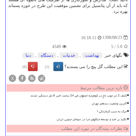
كه باید از آن پتانسیل برای تضمین موفقیت این طرح در حوزه پسماند
بهره برد.
1398/08/23
10:18:11
4549
5
/
5.0
تگهای خبر:
بهداشت
,
خدمات
,
دستگاه
,
دما
این مطلب گل پیچ را می پسندید؟
(0)
(1)
X
تازه ترین مطالب مرتبط
کشف 2 تن چوب تاغ در کوهپایه اصفهان طی 24 ساعت اخیر 8 نفر دستگیر شدند
آخرین وضعیت سدهای تهران
مرگ به سبب گرمازدگی ؟
تاکید بر احیا و توسعه جنگلهای حرا در سواحل جنوبی ایران
نظرات بینندگان در مورد این مطلب