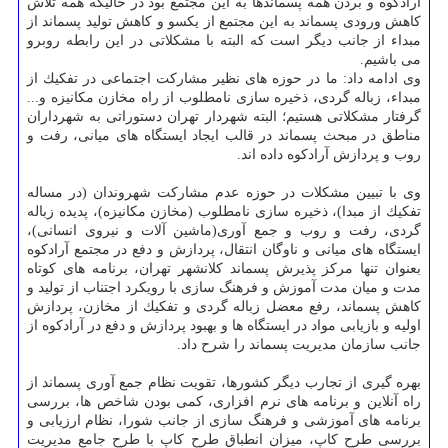
آرادكوه و بردن همه پسماندها به این مجتمع بود در حالیكه همه تلاش
كاهش ورودی پسماند به این مجتمع از یكسو و كاهش تولید پسماند از
مبداء از جانب دیگر است كه البته با مشكلاتی در این رابطه روبرو
می باشیم.
وی ادامه داد: ما در حوزه های نظیر مشاركت اجتماعی در تفكیك از
مبداء، زباله گردی، ذخیره سازی نامطلوب از راه مخازن مكانیزه و...
گرفتار مشكلاتی هستیم؛ البته شهردار تهران دستوراتی به شهرداران
مناطق در مبحث پسماند در قالب ایجاد ایستگاه های میانی، رفت و
روب و پردازش آرادكوه داده اند.
وی با تبیین مشكلات در حوزه عدم مشاركت شهروندان (در مساله
تفكیك از مبدا)، ذخیره سازی نامطلوب (مخازن مكانیزه)، پدیده زباله
گردی، رفت و روب و جمع آوری(ماشین آلات و نیروی انسانی)،
ایستگاه های میانی و ناوگان انتقال، پردازش و دفع در مجتمع آرادكوه
بعنوان تنها مركز پذیرش پسماند كلانشهر تهران، برنامه های كوتاه
مدت و میان مدت آموزش و فرهنگ سازی با رویكرد اجتناب از تولید و
كاهش پسماند، رفع معضل زباله گردی و تفكیك از مخازن، پردازش
اولیه و بازیابی مواد در ایستگاه ها و بهبود پردازش و دفع در آرادكوه از
جانب سازمان مدیریت پسماند را شرح داد.
بهره گیری از تجارب دیگر كشورها، تقویت نظام جمع آوری پسماند از
راه آنلاین و برنامه های نرم افزاری، كمی بودن شاخص ها، بررسی
برنامه های آموزشی و فرهنگ سازی از جانب شورا، نظام ارزیابی و
بررسی طرح كاپ، میزان انطباق طرح كاپ با طرح جامع مدیریت