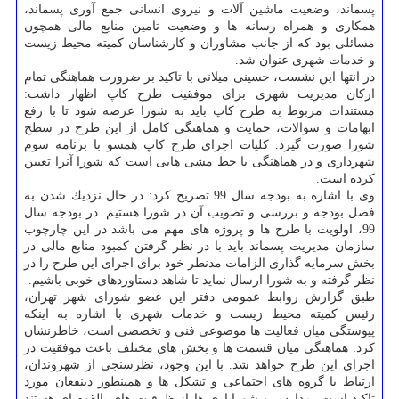
پسماند، وضعیت ماشین آلات و نیروی انسانی جمع آوری پسماند،
همكاری و همراه رسانه ها و وضعیت تامین منابع مالی همچون
مسائلی بود كه از جانب مشاوران و كارشناسان كمیته محیط زیست
و خدمات شهری عنوان شد.
در انتها این نشست، حسینی میلانی با تاكید بر ضرورت هماهنگی تمام
اركان مدیریت شهری برای موفقیت طرح كاپ اظهار داشت:
مستندات مربوط به طرح كاپ باید به شورا عرضه شود تا با رفع
ابهامات و سوالات، حمایت و هماهنگی كامل از این طرح در سطح
شورا صورت گیرد. كلیات اجرای طرح كاپ همسو با برنامه سوم
شهرداری و در هماهنگی با خط مشی هایی است كه شورا آنرا تعیین
كرده است.
وی با اشاره به بودجه سال 99 تصریح كرد: در حال نزدیك شدن به
فصل بودجه و بررسی و تصویب آن در شورا هستیم. در بودجه سال
99، اولویت با طرح ها و پروژه های مهم می باشد در این چارچوب
سازمان مدیریت پسماند باید با در نظر گرفتن كمبود منابع مالی در
بخش سرمایه گذاری الزامات مدنظر خود برای اجرای این طرح را در
نظر گرفته و به شورا ارسال نماید تا شاهد دستاوردهای خوبی باشیم.
طبق گزارش روابط عمومی دفتر این عضو شورای شهر تهران،
رئیس كمیته محیط زیست و خدمات شهری با اشاره به اینكه
پیوستگی میان فعالیت ها موضوعی فنی و تخصصی است، خاطرنشان
كرد: هماهنگی میان قسمت ها و بخش های مختلف باعث موفقیت در
اجرای این طرح خواهد شد. با این وجود، نظرسنجی از شهروندان،
ارتباط با گروه های اجتماعی و تشكل ها و همینطور ذینفعان مورد
تاكید است. مدارس و شورایاری ها از ظرفیت های بالقوه ای هستند