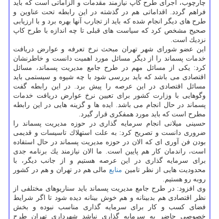
چارچوب، اجرای طرح كاپ نیازمند مقدمات و الزاماتی است كه باید
فراهم گردد. اقداماتی هم در گذشته در این رابطه تحت عناوین و
طرح های دیگر انجام شده كه باید از تجارب آنها بهره برد و با ارزیابی
صحیح مشخص كرد كه سیاست های قبلی تا چه اندازه با طرح كاپ
نزدیك است.
این عضو شورای شهر تهران مبحث نرخ تعرفه و عوارض دریافت
خدمات پسماند را از دیگر مسائل مورد اهمیت دانست و خاطرنشان
كرد: یكی از مسائل مهم در طرح جامع مدیریت پسماند، مسائل
اقتصادی می باشد كه باید بررسی شود با چه شیوه و سیستمی باید
مسائل اقتصادی در این عرصه را پیش برد. در این رابطه گفت
وگوهایی با وزارت كشور برای تعیین نرخ عوارض دریافت خدمات
پسماند در حال انجام می باشد. ایده ها و گزینه هایی در این رابطه
مطرح است كه باید مورد همفكری قرار گیرد.
حسینی میلانی انجام سرمایه گذاری در حوزه مدیریت پسماند را
ضروری دانست و تصریح كرد: به علت استهلاك تاسیسات و قدیمی
بودن فن آوری ای كه الان در حوزه مدیریت پسماند در حال استفاده
است، راندمان كار هم پایین است. ما الان نیازمند یك برنامه جدی
برای سرمایه گذاری در این عرصه هستیم و از جانب دیگر، با
محدودیت هایی از نظر تامین
منابع
مالی هم در تهران و هم در كشور
روبه رو هستیم.
وی افزود: در طرح جامع مدیریت پسماند باید سناریوهای مختلفی از
نظر اقتصادی هم بدبینانه و هم خوش بینانه دیده شود تا اگر شرایط
فضای كسب و كار برای سرمایه گذاری مناسب نبوده و بخش
خصوصی حاضر به سرمایه گذاری نباشد شهرداری تهران طرح