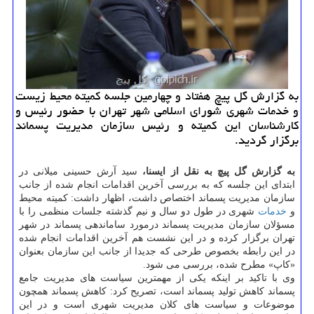
به گزارش گل پیچ هفتاد و چهارمین جلسه كمیته محیط زیست
و خدمات شهری شورای اسلامی شهر تهران با حضور رئیس و
كارشناسان این كمیته و رئیس سازمان مدیریت پسماند
برگزار گردید.
به گزارش گل پیچ به نقل از ایسنا،
سید آرش حسینی میلانی در
ابتدای این جلسه كه به بررسی آخرین اقدامات انجام شده از جانب
سازمان مدیریت پسماند اختصاص داشت، اظهار داشت: كمیته محیط
و
خدمات
شهری در طول دو سال و نیم گذشته جلسات منظمی را با
مسؤلان سازمان مدیریت پسماند درمورد ساماندهی پسماند در شهر
تهران برگزار كرده و در این نشست هم آخرین اقدامات انجام شده
در این رابطه بخصوص طرحی كه جدیدا از جانب این سازمان بعنوان
«كاپ» مطرح شده، بررسی می شود.
وی با تاكید بر اینكه یكی از مهمترین سیاست های مدیریت جامع
پسماند كاهش تولید پسماند است، تصریح كرد: كاهش پسماند همچون
موضوعات و سیاست های كلان مدیریت شهری است و در این