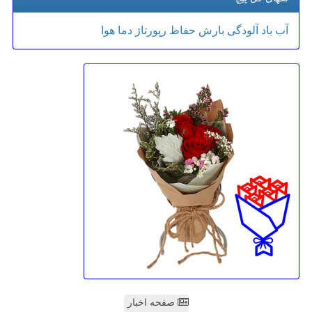
آب
باد
آلودگی
بارش
حفاظ
رپورتاژ
دما
هوا
صفحه اخبار