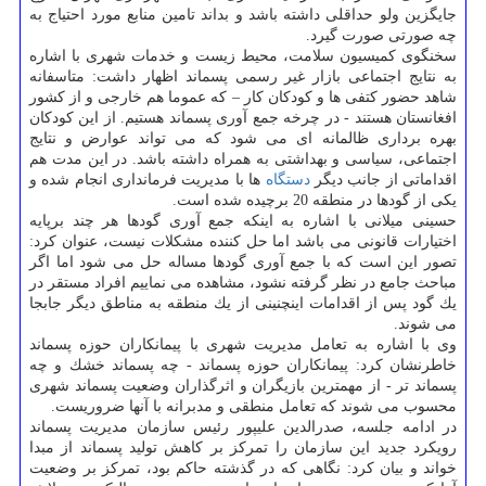
جایگزین ولو حداقلی داشته باشد و بداند تامین منابع مورد احتیاج به
چه صورتی صورت گیرد.
سخنگوی كمیسیون سلامت، محیط زیست و خدمات شهری با اشاره
به نتایج اجتماعی بازار غیر رسمی پسماند اظهار داشت: متاسفانه
شاهد حضور كتفی ها و كودكان كار – كه عموما هم خارجی و از كشور
افغانستان هستند - در چرخه جمع آوری پسماند هستیم. از این كودكان
بهره برداری ظالمانه ای می شود كه می تواند عوارض و نتایج
اجتماعی، سیاسی و بهداشتی به همراه داشته باشد. در این مدت هم
اقداماتی از جانب دیگر
دستگاه
ها با مدیریت فرمانداری انجام شده و
یكی از گودها در منطقه 20 برچیده شده است.
حسینی میلانی با اشاره به اینكه جمع آوری گودها هر چند برپایه
اختیارات قانونی می باشد اما حل كننده مشكلات نیست، عنوان كرد:
تصور این است كه با جمع آوری گودها مساله حل می شود اما اگر
مباحث جامع در نظر گرفته نشود، مشاهده می نماییم افراد مستقر در
یك گود پس از اقدامات اینچنینی از یك منطقه به مناطق دیگر جابجا
می شوند.
وی با اشاره به تعامل مدیریت شهری با پیمانكاران حوزه پسماند
خاطرنشان كرد: پیمانكاران حوزه پسماند - چه پسماند خشك و چه
پسماند تر - از مهمترین بازیگران و اثرگذاران وضعیت پسماند شهری
محسوب می شوند كه تعامل منطقی و مدبرانه با آنها ضروریست.
در ادامه جلسه، صدرالدین علیپور رئیس سازمان مدیریت پسماند
رویكرد جدید این سازمان را تمركز بر كاهش تولید پسماند از مبدا
خواند و بیان كرد: نگاهی كه در گذشته حاكم بود، تمركز بر وضعیت