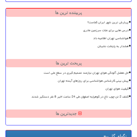
پربیننده ترین ها
پربارش ترین شهر ایران کجاست؟
درس هایی برای نجات سرزمین مادری
هواشناسی تهران اطلاعیه داد
هشدار به پایتخت نشینان
پربحث ترین ها
حل معضل آلودگی هوای تهران نیازمند تصمیم گیری در سطح ملی است
پیش بینی کارشناس هواشناسی برای روزهای آینده تهران
کیفیت هوای تهران
کشف 2 تن چوب تاغ در کوهپایه اصفهان طی 24 ساعت اخیر 8 نفر دستگیر شدند
جدیدترین ها
تگهای گل پیچ