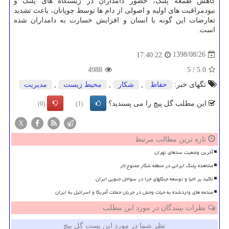
كاهش طمعه پلنگ، حضور دامداران در زیستگاه های پلنگ و
نبودمراقبت های اولیه و اصولی از دام ها توسط چوپانان، باعث تشدید
تعارضات این گونه با انسان و افزایش خسارت به دامداران شده
است.
1398/08/26
17:40:22
4988
5
/
5.0
تگهای خبر:
حفاظ
,
شكار
,
محیط زیست
,
مدیریت
این مطلب گل پیچ را می پسندید؟
(0)
(1)
X
تازه ترین مطالب مرتبط
آخرین وضعیت سدهای تهران
مشاهده پلنگ ایرانی در منطقه شکار ممنوع لار
تاکید بر احیا و توسعه جنگلهای حرا در سواحل جنوبی ایران
صدمه های واردشده به حیات وحش در جریان حملات آمریکا و اسرائیل به ایران
نظرات بینندگان در مورد این مطلب
نظر شما در مورد این پست گل پیچ