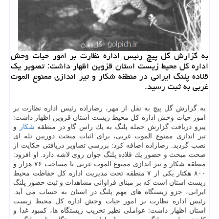
به گزارش گل پیچ رئیس اداره نظارت بر امور حیات وحش
اداره كل محیط زیست استان قزوین اظهار داشت: تصویر یك
قلاده پلنگ ایرانی در منطقه شكار و تیر اندازی ممنوع الموت
غربی به ثبت رسید.
به گزارش گل پیچ به نقل از مهر، رضازاده رئیس اداره نظارت بر
امور حیات وحش اداره كل محیط زیست استان قزوین اظهار داشت:
پیرو دریافت گزارش حمله پلنگ به یك راس گاو در منطقه
شكار
و
تیر اندازی ممنوع الموت غربی، برای اثبات مبحث دوربین تله ای
نصب گردید. رضازاده اضافه كرد: بررسی تصاویر دریافتی حكایت از
صحت مبحث و حضور یك قلاده پلنگ جوان روی لاشه دارد. او افزود:
منطقه شكار و تیر اندازی ممنوع الموت غربی با مساحت ۷۶ هزار و
۸۰۰ هكتار یكی از ۷ منطقه تحت مدیریت اداره كل حفاظت محیط
زیست استان است كه بر مبنای فراوانی مشاهدات و ثبت حضور پلنگ
ایرانی، جزو زیستگاه های مهم پلنگ در استان به حساب می آید.
رئیس اداره نظارت بر امور حیات وحش اداره كل محیط زیست
استان اظهار داشت: عواملی نظیر تخریب زیستگاه ها، كمبود غذا و