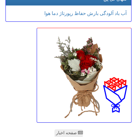
آب
باد
آلودگی
بارش
حفاظ
رپورتاژ
دما
هوا
صفحه اخبار