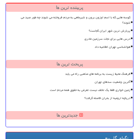
پربیننده ترین ها
کوسه هایی که با اسم اوزون برون و شیرماهی به مردم فروخته می شوند چه طور صید می
شوند؟
پربارش ترین شهر ایران کجاست؟
درس هایی برای نجات سرزمین مادری
هواشناسی تهران اطلاعیه داد
پربحث ترین ها
فرهنگ محیط زیست به برنامه های مذهبی راه می یابد
آخرین وضعیت سدهای تهران
زمین خواری فقط یک تخلف نیست تعرض به حقوق همه مردم است
دریاچه ارومیه از بحران فاصله گرفت؟
جدیدترین ها
تگهای گل پیچ