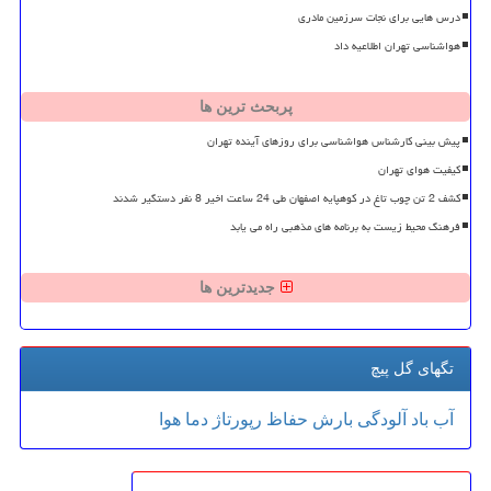
درس هایی برای نجات سرزمین مادری
هواشناسی تهران اطلاعیه داد
پربحث ترین ها
پیش بینی کارشناس هواشناسی برای روزهای آینده تهران
کیفیت هوای تهران
کشف 2 تن چوب تاغ در کوهپایه اصفهان طی 24 ساعت اخیر 8 نفر دستگیر شدند
فرهنگ محیط زیست به برنامه های مذهبی راه می یابد
جدیدترین ها
تگهای گل پیچ
آب
باد
آلودگی
بارش
حفاظ
رپورتاژ
دما
هوا