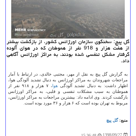
گل پیچ: سخنگوی سازمان اورژانس كشور، از بازگشت بیشتر
از هفت هزار و 918 نفر از هموطنان كه در هوای آلوده
گرفتار مشكل تنفسی شده بودند، به مراكز اورژانس آگاهی
داد.
به گزارش گل پیچ به نقل از مهر، مجتبی خالدی، در ارتباط با آمار
مراجعات شهروندان به مراكز اورژانس به دنبال تشدید آلودگی هوا،
اظهار داشت: به دنبال تشدید آلودگی
هوا
، ۷ هزار و ۹۱۸ نفر از
هموطنان به سبب مشكلات تنفسی و قلبی، به مراكز اورژانس
بازگشت كردند. وی ادامه داد: بیشترین مراجعات به مراكز اورژانس،
مربوط به تهران بوده است كه ۶ هزار و ۳۶ مورد بوده است.
منبع:
گل پیچ
1398/09/27
15:36:48