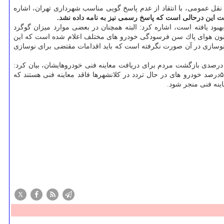
ل عمومی، با انتقاد از عدم پاسخ گویی مناسب شهرداری تهران، اشاره
 یافته است، اشاره كرد: البته همچنان در بعضی موارد میزان گوگرد
ه در بنزین و گازوئیل ما چند برابر حد مجاز است. مشكل اصلی ما فرسودگی خودرو ها است كه سبب آلودگی هوا می شود. طبق ماده ۸ قانون هوای پاك سن فرسودگی خودرو های مختلف اعلام شده است كه این
بالا است و نوسازی در آن صورت نگرفته است كه باید اقدامات مقتضی برای نوسازی
ی در خاتمه با اشاره به آمار ارائه شده از طرف شهرداری در خصوص كاهش ۳۰ درصدی بازگشت مردم برای دریافت معاینه فنی خودروهایشان، بیان كرد:
متاسفانه با وجود آلودگی هوای شهرها، كاهش بار بازگشت مردم برای دریافت معاینه فنی نگران كننده است؛ به شكلی كه طبق آمار وزارت كشور ۵۰درصد خودرو های در حال تردد در كلانشهرها فاقد معاینه فنی هستند كه
اینه فنی منجر شود.
X