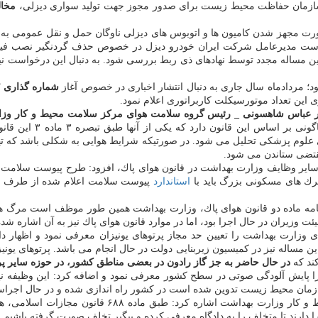
ازمان حفاظت محیط زیست برای صدور مجوز جهت تولید سواری دیزلی،
مخال
ت مجهز شدن كامیون ها و اتوبوس های دیزلی ناوگان حمل و نقل عمومی به فیلت
خواست مدیرعامل شركت ایران خودرو دیزل در خصوص حذف گردنگیر نصب فیلت
 این مساله مجدد توسط نهادهای ذی ربط بررسی شود. به دنبال این درخواست 
د؛ مردادماه سال جاری به دنبال انتشار اخباری در خصوص آغاز
شماره گذاری ۱۲هزار
 این تعداد موتورسیكلت كاربراتوری اعلام نمود.
ر عباس شاهسونی _ رئیس گروه سلامت هوای مركز سلامت محیط و كار وزار
گفت: وزارت بهداشت
 علوم پزشكی تحلیل می شود. در صورتیكه شرایط هوایی به شكلی باشد كه 
مقتضی ستاندن می شود.
ایر وظایف وزارت بهداشت در قانون هوای پاك، افزود: طرح پیوست سلام
ك های مسكونی بزرگ باید با
استاندارد
پیوست سلامت اعلام شده از طرف و
ه ماده دو قانون هوای پاك، وزارت بهداشت همین طور موظف است مرگ های م
رت بهداشت را تعیین حد مجاز پرتوهای یونیزان معرفی نمود و اظهار داش
ساله نیز در كمیسیون زیربنایی دولت در حال انجام می باشد. پرتوهای یونیزا
ند كه
در حال حاضر به جز گاز رادون در بعضی مناطق كشور، در حوزه سایر پرت
ا پایش آلودگی صوتی در سطح كشور معرفی نمود و اضافه كرد: این وظیفه ن
ازمان محیط زیست تدوین شده است در كشور راه اندازی شده و در حال اجرا
رئیس گروه سلامت هوای مركز سلامت محیط و كار 
رند تا متخلف را به دادگاه معرفی كرده و پیگیر تخلف صورت گرفته باشیم.