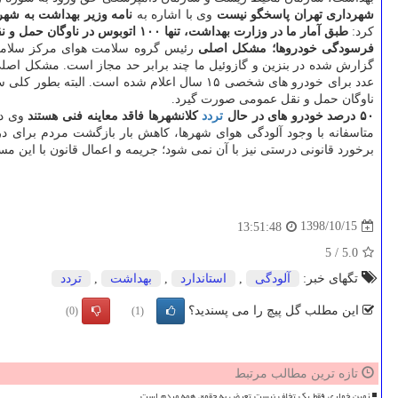
شهرداری تهران پاسخگو نیست
وی با اشاره به
نامه وزیر بهداشت به شهر
كرد:
طبق آمار ما در وزارت بهداشت، تنها ۱۰۰ اتوبوس در ناوگان حمل و نقل عمومی شهر تهران مجهز به فیلتر دوده شد و اقدامات بیشتری صورت نگرفت این درحالی است كه پاسخ رسمی نیز به نامه داده نشد.
فرسودگی خودروها؛ مشكل اصلی
رئیس گروه سلامت هوای مركز سلامت م
عدد برای خودرو های شخصی ۱۵ سال اعلام شده 
ناوگان حمل و نقل عمومی صورت گیرد.
۵۰ درصد خودرو های در حال
تردد
كلانشهرها فاقد معاینه فنی هستند
برخورد قانونی درستی نیز با آن نمی شود؛ جریمه و اعمال قانون با این م
1398/10/15
13:51:48
5
/
5.0
تگهای خبر:
آلودگی
,
استاندارد
,
بهداشت
,
تردد
این مطلب گل پیچ را می پسندید؟
(0)
(1)
تازه ترین مطالب مرتبط
زمین خواری فقط یک تخلف نیست تعرض به حقوق همه مردم است