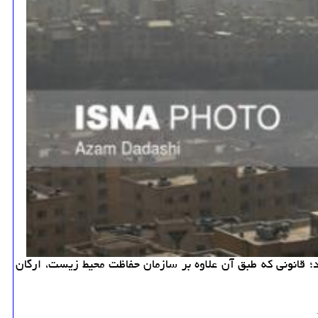
دماه سال ۹۶ از جانب رئیس جمهور برای اجرا ابلاغ شد؛ قانونی كه طبق آن علاوه بر سازمان حفاظت محیط زیست، ارگان