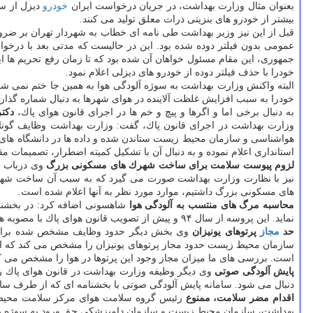
بعنوان مثال وزارت بهداشت، در جریان درخواست ایران
خودرو
دیزل از س
بیشتر از خودرو های بنزینی ذرات معلق تولید می كنند.
قبل از این نیز وزیر بهداشت طی نامه ای خطاب به شهردار تهران بر ضرور
عمومی بدون فیلتر دوده شده بود. این در حالیست كه مدتی بعد با در
جمهوری، این مقام مسئول خواهان آن شده بود كه تا زمان رفع تحریم ها
خودرا با حذف فیلتر دوده از خودرو های دیزلی اعلام نمود.
البته واكنش وزارت بهداشت به سوژه آلودگی هوا به همین جا ختم نمی شو
خودرا به سبب افزایش غلظت آلاینده در هوای شهرها به دنبال شماره گذاری
به دنبال برخی اما و اگرها و پیچ و خم ها در اجرای قانون هوای پاك،
دكت
وزارت بهداشت در اجرای قانون پاك،
هواشناسی و سازمان محیط زیست ستاندن شده و داده ها در دانشگاه های
استانداری اعلام نموده و به دنبال آن با تشكیل كمیته اضطرار، تصمیمات 
لزوم پیوست سلامت برای ساخت شهرك های مسكونی بزرگ
وی درباب س
نیز با نظارت وزارت بهداشت صورت می گیرد كه به سبب آن ساخت شهر
های مسكونی بزرگ داشتیم، موارد مورد نظر به آنها اعلام شده است.
محاسبه مرگ های منتسب به آلودگی هوا
شاهسونی اضافه كرد: در بخشنام
نماید. این پروسه از سال ۹۴ و پیش از تصویب قانون هوای پاك با مصوبه هیئت وزیران در حال اجرا بود، اما در موارد قانون هوای پاك نیز به آن اشاره شده است.
حد
مجاز
پرتوهای یونیزان
وی بخش دیگر حدود وظایف مشخص شده برای وزا
سازمان محیط زیست حدود مجاز پرتوهای یونیزان را مشخص می كند كه این م
است. بررسی های ما میزان مجاز وجود این پرتوها در هوا را مشخص می ك
پایش آلودگی صوتی
وی دیگر وظیفه وزارت بهداشت در قانون هوای پاك ر
دنبال می شود. سامانه پایش آلودگی صوتی با بخشنامه ای كه از طرف س
اقدام مضر سلامت، ممنوع
بهداشت، سازمان محیط زیست و سازمان دامپزشكی حق ورود به سوژه را دا