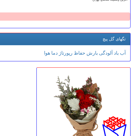
تگهای گل پیچ
آب
باد
آلودگی
بارش
حفاظ
رپورتاژ
دما
هوا