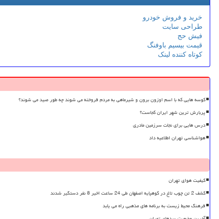
خرید و فروش خودرو
طراحی سایت
فیش حج
قیمت بیسیم باوفنگ
کوتاه کننده لینک
کوسه هایی که با اسم اوزون برون و شیرماهی به مردم فروخته می شوند چه طور صید می شوند؟
پربارش ترین شهر ایران کجاست؟
درس هایی برای نجات سرزمین مادری
هواشناسی تهران اطلاعیه داد
کیفیت هوای تهران
کشف 2 تن چوب تاغ در کوهپایه اصفهان طی 24 ساعت اخیر 8 نفر دستگیر شدند
فرهنگ محیط زیست به برنامه های مذهبی راه می یابد
آخرین وضعیت سدهای تهران