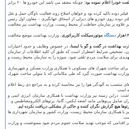
فت خودرا اعلام نموده بود
؛ چونكه معتقد می باشد این خودرو ها ۲۰ برابر
ر دوده تاكید كرده بود و خواهان اصلاح روند فعالیت ناوگان حمل و نقل
ر دوده روی خودرو های دیزلی از اسحاق جهانگیری – معاون اول رئیس
نیز علاوه بر سازمان حفاظت از محیط زیست، وزارت بهداشت نیز مخالفت
دستگاه
موتورسیكلت كاربراتوری
، وزارت بهداشت موضع مخالفت
ت بهداشت در گفت و گو با ایسنا،
در خصوص وظایف و حدود اختیارات
 وظایف گوناگونی بر اساس این قانون دارد كه یكی از آنها طبق تبصره ۳ ماده ۳ این قانون، تشخیص شرایط اضطرار است كه طبق آن كلیه اطلاعات از سازمان
تهدیدی برای سلامت مردم تلقی شود، سوژه را به سازمان محیط زیست و
ت برای ساخت شهرك های مسكونی با همكاری وزارت مسكن و شهرسازی
زارت بهداشت صورت گیرد كه طی مكاتباتی كه با متولی ساخت شهرك
نتسب به آلودگی هوا را نیز محاسبه كرده و به مراجع ذی ربط اعلام
ت: دراین زمینه نیز وزارت بهداشت با همكاری سازمان انرژی اتمی و
ن شامل پرتوهایی مانند اشعه ایكس، گاما، پرتوهای الكترومغناطیس و...
وها هیچ گزارش نگران كننده و حاكی از مشكلی دریافت نكرده ایم.
یز با همكاری سازمان محیط زیست، وزارت كشور و سازمان شهرداری ها
ست.
وزارت بهداشت اشاره كرد: طبق ماده ۶۸۸ قانون مجازات اسلامی، هر اقدامی كه موجب تهدید سلامت عموم مردم شود ممنوعست و وزارت