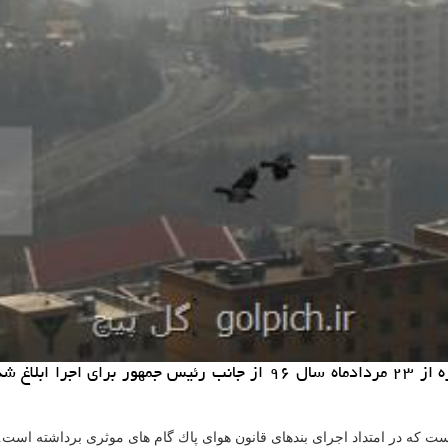
به گزارش گل پیچ «قانون هوای پاك» شامل ۳۴ ماده و ۳۹ تبصره از ۲۳ مردا
است كه در امتداد اجرای بندهای قانون هوای پاك گام های موثری برداشته است.