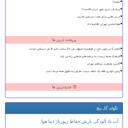
شوند؟
پربارش ترین شهر ایران کجاست؟
درس هایی برای نجات سرزمین مادری
هواشناسی تهران اطلاعیه داد
پربحث ترین ها
کشف 2 تن چوب تاغ در کوهپایه اصفهان طی 24 ساعت اخیر 8 نفر دستگیر شدند
فرهنگ محیط زیست به برنامه های مذهبی راه می یابد
آخرین وضعیت سدهای تهران
زمین خواری فقط یک تخلف نیست تعرض به حقوق همه مردم است
جدیدترین ها
تگهای گل پیچ
آب
باد
آلودگی
بارش
حفاظ
رپورتاژ
دما
هوا