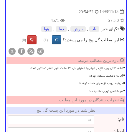
1398/11/13
20:54:52
4571
5
/
5.0
تگهای خبر:
باد
,
بارش
,
دما
,
هوا
این مطلب گل پیچ را می پسندید؟
(0)
(1)
X
تازه ترین مطالب مرتبط
کشف 2 تن چوب تاغ در کوهپایه اصفهان طی 24 ساعت اخیر 8 نفر دستگیر شدند
آخرین وضعیت سدهای تهران
دریاچه ارومیه از بحران فاصله گرفت؟
هواشناسی تهران اطلاعیه داد
نظرات بینندگان در مورد این مطلب
نظر شما در مورد این پست گل پیچ
نام:
ایمیل: