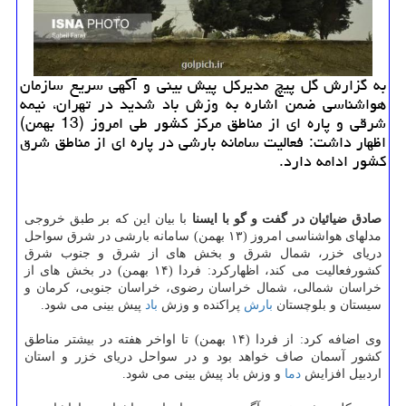
به گزارش گل پیچ مدیركل پیش بینی و آگهی سریع سازمان
هواشناسی ضمن اشاره به وزش باد شدید در تهران، نیمه
شرقی و پاره ای از مناطق مركز كشور طی امروز (13 بهمن)
اظهار داشت: فعالیت سامانه بارشی در پاره ای از مناطق شرق
كشور ادامه دارد.
صادق ضیائیان در گفت و گو با ایسنا
با بیان این كه بر طبق خروجی
مدلهای هواشناسی امروز (۱۳ بهمن) سامانه بارشی در شرق سواحل
دریای خزر، شمال شرق و بخش های از شرق و جنوب شرق
كشورفعالیت می كند، اظهاركرد: فردا (۱۴ بهمن) در بخش های از
خراسان شمالی، شمال خراسان رضوی، خراسان جنوبی، كرمان و
سیستان و بلوچستان
بارش
پراكنده و وزش
باد
پیش بینی می شود.
وی اضافه كرد: از فردا (۱۴ بهمن) تا اواخر هفته در بیشتر مناطق
كشور آسمان صاف خواهد بود و در سواحل دریای خزر و استان
اردبیل افزایش
دما
و وزش باد پیش بینی می شود.