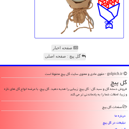
صفحه اخبار
گل پیچ : صفحه اصلی
golpich.ir - حقوق مادی و معنوی سایت گل پیچ محفوظ است
گل پیچ
فروش دسته گل و سبد گل : گل پیچ: زیبایی را هدیه دهید. گل پیچ، با عرضه انواع گل های تازه
و زیبا، لحظات شما را به یادماندنی تر می کند
صفحات گل پیچ
درباره ما
تبلیغات در گل پیچ