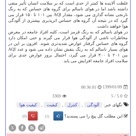
غلظت آلاینده ها كمتر از حدی است كه بر سلامت انسان تأثیر منفی
داشته باشد اما در هوای ناسالم برای گروه های حساس كه به رنگ
نارنجی نشانه گذاری می شود، مقدار AQI بین ۱۰۱ تا ۱۵۰ قرار می
گیرد كه در نتیجه آن گروه های حساس اثرپذیری بیشتری از آلودگی
هوا خواهند داشت.
در هوای ناسالم كه به رنگ قرمز است، كلیه افراد جامعه در معرض
مخاطرات ناشی از آلودگی هوا قرار می گیرند و حتی امكان دارد
گروه های حساس گرفتار عوارض شدیدتری شوند. افزون بر این در
هوای بسیار ناسالم كه به رنگ بنفش نشان داده می شود و عدد AQI
بین ۲۰۱ تا ۳۰۰ قرار می گیرد، احتمال بروز عوارض جدی برای
سلامت افراد جامعه افزایش می یابد.
1399/01/09
00:36:01
3369
5
/
5.0
تگهای خبر:
آلودگی
,
كنترل
,
كیفیت
,
كیفیت هوا
این مطلب گل پیچ را می پسندید؟
(0)
(1)
X