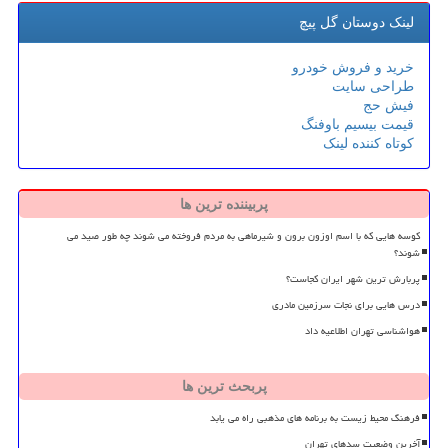
لینک دوستان گل پیچ
خرید و فروش خودرو
طراحی سایت
فیش حج
قیمت بیسیم باوفنگ
کوتاه کننده لینک
پربیننده ترین ها
کوسه هایی که با اسم اوزون برون و شیرماهی به مردم فروخته می شوند چه طور صید می
شوند؟
پربارش ترین شهر ایران کجاست؟
درس هایی برای نجات سرزمین مادری
هواشناسی تهران اطلاعیه داد
پربحث ترین ها
فرهنگ محیط زیست به برنامه های مذهبی راه می یابد
آخرین وضعیت سدهای تهران