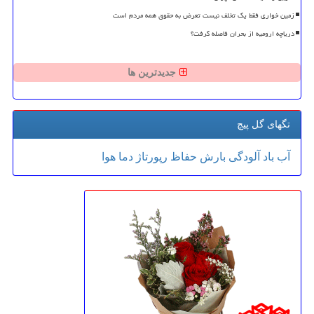
زمین خواری فقط یک تخلف نیست تعرض به حقوق همه مردم است
دریاچه ارومیه از بحران فاصله گرفت؟
جدیدترین ها
تگهای گل پیچ
آب
باد
آلودگی
بارش
حفاظ
رپورتاژ
دما
هوا