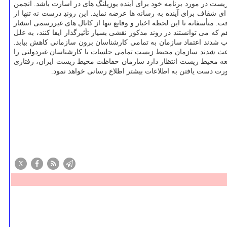
یست در مورد برنامه خود برای آینده یوزپلنگ های در اسارت باشد. انجمن
فاف برای آینده به رسانه ها عرضه نماید. این روندِ درست نه تنها از
 متأسفانه تا این لحظه اخبار و وقایع تنها از كانال های غیررسمی انتشار
كه می توانستند در روند مذكور نقشی بسیار تأثیرگذار ایفا كنند، به علل
بب شدند اعتماد سازمان به تمامی كارشناسان برون سازمانی كاهش بیابد.
 باعث شدند سازمان محیط زیست تمامی جلسات با كارشناسان غیردولتی را
امعه محیط زیست انتظار دارد سازمان حفاظت محیط زیست ایران، رفتاری
صورت دست یافتن به اطلاعات بیشتر اطلاع رسانی خواهد نمود.
X