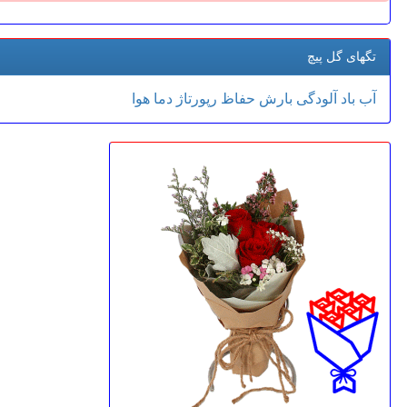
تگهای گل پیچ
آب
باد
آلودگی
بارش
حفاظ
رپورتاژ
دما
هوا