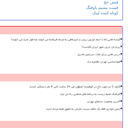
فیش حج
قیمت بیسیم باوفنگ
کوتاه کننده لینک
کوسه هایی که با اسم اوزون برون و شیرماهی به مردم فروخته می شوند چه طور صید می شوند؟
پربارش ترین شهر ایران کجاست؟
درس هایی برای نجات سرزمین مادری
هواشناسی تهران اطلاعیه داد
کشف 2 تن چوب تاغ در کوهپایه اصفهان طی 24 ساعت اخیر 8 نفر دستگیر شدند
فرهنگ محیط زیست به برنامه های مذهبی راه می یابد
آخرین وضعیت سدهای تهران
زمین خواری فقط یک تخلف نیست تعرض به حقوق همه مردم است