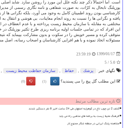
است. اما احتمالاً ذكر چند نكته علل این مورد را روشن سازد. شاید اصلی
یوزپلنگ تابحال به كرّات، به صورت شفاهی و نامه نگاری رسمی از مدیرا
كارشناسی بودن روند اطمینان كامل به وجود می آورد، بلكه نگرانی ها از زن
یافته و نگرانی ها را نسبت به روند انجام معاینات، بی هوشی و انتقال به
مختلفی به مقابله با سازمان محیط زیست پرداخته و با عدم انعطاف در ای
این افراد كه در تمامی جلسات اولیه برنامه ریزی طرح تكثیر یوزپلنگ د
متوقف كرده و مسیر خویش را در سكوت و بدون مشاركت بپیماید كه نتیجه
مسئولانه اتخاذ نموده و با هم افزایی كارشناسان و اصحاب رسانه، اصل مش
1399/01/17
23:59:19
5
/
5.0
تگهای خبر:
پزشك
,
حفاظ
,
سازمان حفاظت محیط زیست
,
این مطلب گل پیچ را می پسندید؟
(0)
(1)
تازه ترین مطالب مرتبط
کشف 2 تن چوب تاغ در کوهپایه اصفهان طی 24 ساعت اخیر 8 نفر دستگیر شدند
فرهنگ محیط زیست به برنامه های مذهبی راه می یابد
مشاهده پلنگ ایرانی در منطقه شکار ممنوع لار