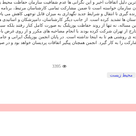
 ترین دلیل اتفاقات اخیر و این نگرانی ها عدم شفافیت سازمان حفاظت محیط ز
ن سازمان خواسته است تا ضمن مشاركت تمامی كارشناسان مرتبط، برنامه ای ش
ده گیری تا انتقال و شرایط جدید نگهداری به میزان قابل توجهی كاهش می یافت.
 استان ها تشدید كرده است. از جانب دیگر كارشناسان، دامپزشكان و اساتیدی هم 
ن مساله، نه تنها از روند حفاظت یوزپلنگ به صورت كامل كنار رفتند بلكه س
ر خارج از تهران شركت كرده بودند با انجام مصاحبه های مكرر و از روی غرض
 ی روشنی هم تا به اینجا نداشته است. در پایان انجمن یوزپلنگ ایرانی و ج
اركت را به كار گیرد. انجمن همچنان پیگیر اتفاقات پردیسان خواهد بود و در 
3395
محیط زیست