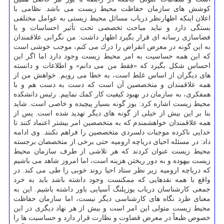
كوشش های سازمان حفاظت محیط زیست می باشد. نظامی با
اعلان اینكه اظهارنظر درباب مسائل محیط زیستی به عوامل مختلفی
بستگی دارد و نباید مباحث تخصصی تحت تأثیر احساسات و یا
فضاسازی رسانه ای قرار بگیرد اظهار داشت: من نگرانی علاقمندان
به این گونه در معرض انقراض را درك می كنم، موجب خوشی است
كه این همه حساسیت به امر محیط زیست وجود دارد اما اگر این
احساس شكل بگیرد كه «فقط من می دانم» و اطلاعات و دانسته
های دیگران از اساس غلط است، به خطا می رویم. خواهش من از
همه علاقمندان و متخصصین آن است كه دست به دست هم و با
همفكری، به سازمان در بهبود كیفیت كار كمك نماییم. رئیس دانشكده
محیط زیست اشاره كرد: یوز گونه بسیار پیچیده و خاصی است. شاید
بنا بر این بیش از خیلی از گونه های دیگر تهدید شده است. پس از
همه علاقمندان خواهشمندم كه به متخصصین امر بیشتر اعتماد كنند تا
خدایی ناكرده موجبات دلسردی متخصصین را فراهم نكنند. وی ادامه
داد: در مسئله احیای دریاچه ارومیه حتی برخی از متخصصان برجسته
محیط زیست عنوان كردند كه هر تلاشی از طرف سازمان محیط
زیست بیهوده و به دور ریختن هزینه است، اما امروز شاهد می باشیم
كه دریاچه ارومیه زیر نظر ستاد احیا روند خوبی را طی می كند. در
واقع با همه نقدهایی كه ممكنست وجود داشته باشد باید به خرد
جمعی كارشناسان درباب یوزپلنگ آسیایی باور داشته باشیم. این به
معنای طرد نگاه های كارشناسی دیگر نیست، اما سازمان حفاظت
محیط زیست متولی این امر است و بیش از هر نهاد دیگری در این
خصوص طبعاً در معرض قضاوت و نظارت قرار دارد و حساسیت ها را