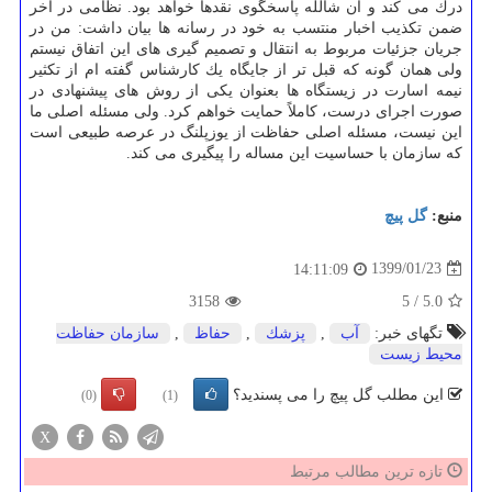
درك می كند و ان شالله پاسخگوی نقدها خواهد بود. نظامی در آخر
ضمن تكذیب اخبار منتسب به خود در رسانه ها بیان داشت: من در
جریان جزئیات مربوط به انتقال و تصمیم گیری های این اتفاق نیستم
ولی همان گونه كه قبل تر از جایگاه یك كارشناس گفته ام از تكثیر
نیمه اسارت در زیستگاه ها بعنوان یكی از روش های پیشنهادی در
صورت اجرای درست، كاملاً حمایت خواهم كرد. ولی مسئله اصلی ما
این نیست، مسئله اصلی حفاظت از یوزپلنگ در عرصه طبیعی است
كه سازمان با حساسیت این مساله را پیگیری می كند.
منبع:
گل پیچ
1399/01/23
14:11:09
3158
5
/
5.0
تگهای خبر:
آب
,
پزشك
,
حفاظ
,
سازمان حفاظت
محیط زیست
این مطلب گل پیچ را می پسندید؟
(0)
(1)
X
تازه ترین مطالب مرتبط