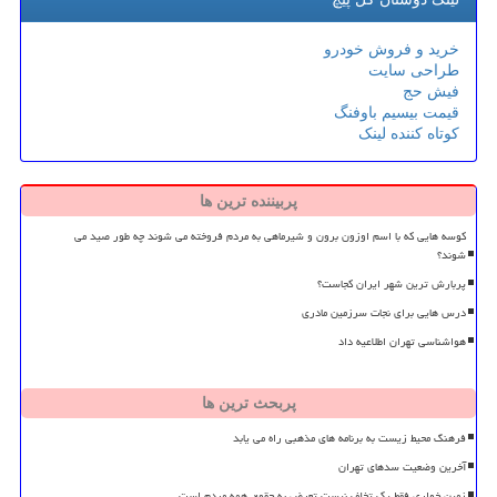
خرید و فروش خودرو
طراحی سایت
فیش حج
قیمت بیسیم باوفنگ
کوتاه کننده لینک
پربیننده ترین ها
کوسه هایی که با اسم اوزون برون و شیرماهی به مردم فروخته می شوند چه طور صید می
شوند؟
پربارش ترین شهر ایران کجاست؟
درس هایی برای نجات سرزمین مادری
هواشناسی تهران اطلاعیه داد
پربحث ترین ها
فرهنگ محیط زیست به برنامه های مذهبی راه می یابد
آخرین وضعیت سدهای تهران
زمین خواری فقط یک تخلف نیست تعرض به حقوق همه مردم است