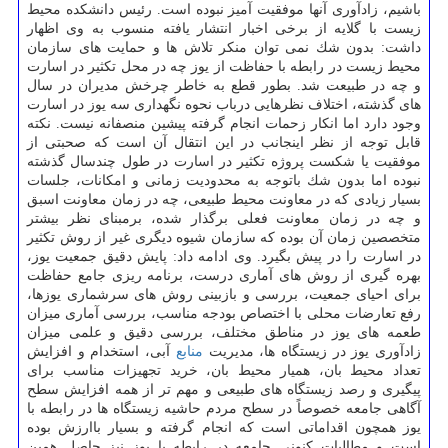
باشیم، زادآوری آنها موفقیت آمیز نبوده است. رئیس دانشكده محیط
زیست با گلایه از برخی اخبار انتشار یافته منسوب به وی اظهار
داشت: بدون شك نمی توان منكر تلاش ها و حمایت های سازمان
محیط زیست در رابطه با حفاظت از یوز چه در محل تكثیر در اسارت
و چه در طبیعت شد. بطور قطع به خاطر چرخش مدیران در سال
های گذشته، اختلاف نظرهایی درباب نحوه نگهداری سه یوز در اسارت
وجود دارد اما انكار زحمات انجام گرفته پیشین منصفانه نیست. نكته
قابل توجه از نظر اینجانب در این انتقال آن است كه صحبتی از
موفقیت یا شكست پروژه تكثیر در اسارت در طول چندسال گذشته
نبوده اما بدون شك باتوجه به محدودیت زمانی و امكانات، جلسات
بسیار زیادی كه در معاونت محیط طبیعی، چه در زمان معاونت اسبق
و چه در زمان معاونت فعلی برگذار شده، برمبنای نظر بیشتر
متخصصین زمان آن بوده كه سازمان شیوه دیگری غیر از روش تكثیر
در اسارت را در پیش بگیرد. وی ادامه داد: پایش دقیق جمعیت یوز،
بهره گیری از روش های آماری درست، برنامه ریزی جامع حفاظت
برای احیای جمعیت، بررسی و بازبینی روش های سرشماری یوزها،
رفع تعارضات محلی با اختصاص بودجه مناسب، بررسی آماری میزان
طعمه های یوز در مناطق مختلف، بررسی دقیق و علمی میزان
زادآوری یوز در زیستگاه ها، مدیریت
منابع
آبی، استخدام و افزایش
تعداد محیط بان، همیار محیط بان، خرید تجهیزات مناسب برای
پیگیری و رصد زیستگاه های طبیعی و مهم تر از همه افزایش سطح
آگاهی جامعه خصوصاً در سطح مردم حاشیه زیستگاه ها در رابطه با
یوز همچون اقداماتی است كه انجام گرفته و بسیار باارزش بوده
است و مطالبات كنونی جامعه در رابطه با یوز نیز حاصل همین