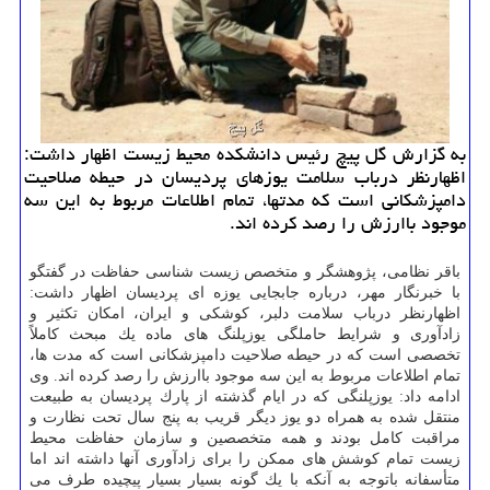
به گزارش گل پیچ رئیس دانشكده محیط زیست اظهار داشت:
اظهارنظر درباب سلامت یوزهای پردیسان در حیطه صلاحیت
دامپزشكانی است كه مدتها، تمام اطلاعات مربوط به این سه
موجود باارزش را رصد كرده اند.
باقر نظامی، پژوهشگر و متخصص زیست شناسی حفاظت در گفتگو
با خبرنگار مهر، درباره جابجایی یوزه ای پردیسان اظهار داشت:
اظهارنظر درباب سلامت دلبر، كوشكی و ایران، امكان تكثیر و
زادآوری و شرایط حاملگی یوزپلنگ های ماده یك مبحث كاملاً
تخصصی است كه در حیطه صلاحیت دامپزشكانی است كه مدت ها،
تمام اطلاعات مربوط به این سه موجود باارزش را رصد كرده اند. وی
ادامه داد: یوزپلنگی كه در ایام گذشته از پارك پردیسان به طبیعت
منتقل شده به همراه دو یوز دیگر قریب به پنج سال تحت نظارت و
مراقبت كامل بودند و همه متخصصین و سازمان حفاظت محیط
زیست تمام كوشش های ممكن را برای زادآوری آنها داشته اند اما
متأسفانه باتوجه به آنكه با یك گونه بسیار بسیار پیچیده طرف می