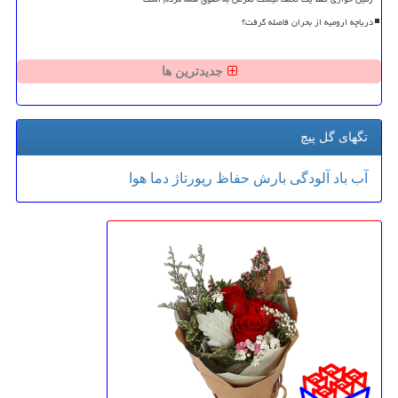
دریاچه ارومیه از بحران فاصله گرفت؟
جدیدترین ها
تگهای گل پیچ
آب
باد
آلودگی
بارش
حفاظ
رپورتاژ
دما
هوا