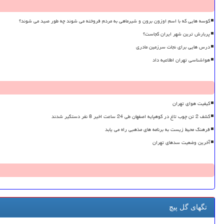
کوسه هایی که با اسم اوزون برون و شیرماهی به مردم فروخته می شوند چه طور صید می شوند؟
پربارش ترین شهر ایران کجاست؟
درس هایی برای نجات سرزمین مادری
هواشناسی تهران اطلاعیه داد
کیفیت هوای تهران
کشف 2 تن چوب تاغ در کوهپایه اصفهان طی 24 ساعت اخیر 8 نفر دستگیر شدند
فرهنگ محیط زیست به برنامه های مذهبی راه می یابد
آخرین وضعیت سدهای تهران
تگهای گل پیچ