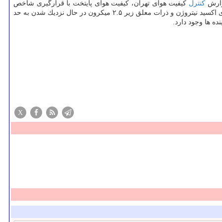
كنترل
كیفیت هوای تهران، كیفیت هوای پایتخت با قرارگیری شاخص
میانگین بر روی عدد ۷۰ در شرایط قابل قبول برای تنفس همه گروه ها است. بر طبق اطلاعات تأیید شده مربوط به كل ایستگاه های شهر تهران است، دی اكسید نیتروژن و ذرات معلق زیر ۲.۵ میكرون در حال نزدیك شدن به حد
ه ها وجود دارد.
X