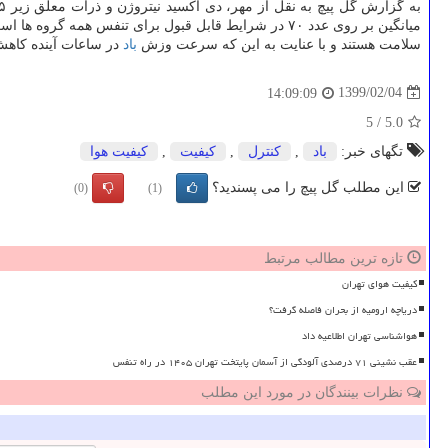
به گزارش گل پیچ به نقل از مهر، دی اكسید نیتروژن و ذرات معلق زیر ۲.۵ میكرون در هوای تهران در حال نزدیك شدن به مرز ناسالم هستند. طبق گزارش
سلامت هستند و با عنایت به این كه سرعت وزش
باد
در ساعات آینده كاهش 
1399/02/04
14:09:09
5
/
5.0
تگهای خبر:
باد
,
كنترل
,
كیفیت
,
كیفیت هوا
این مطلب گل پیچ را می پسندید؟
(0)
(1)
تازه ترین مطالب مرتبط
کیفیت هوای تهران
دریاچه ارومیه از بحران فاصله گرفت؟
هواشناسی تهران اطلاعیه داد
عقب نشینی ۷۱ درصدی آلودگی از آسمان پایتخت تهران ۱۴۰۵ در راه تنفس
نظرات بینندگان در مورد این مطلب