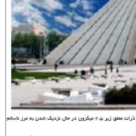
به گزارش گل پیچ امروز بیستمین روز سال است كه پایتخت نشینان هوای سالم تنفس می كنند؛ اما دو آلاینده دی اكسید نیتروژن و ذرات معلق زیر ۲.۵ میكرون در حال نزدیك شدن به مرز ناسالم