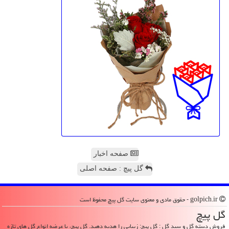
صفحه اخبار
گل پیچ : صفحه اصلی
golpich.ir - حقوق مادی و معنوی سایت گل پیچ محفوظ است
گل پیچ
فروش دسته گل و سبد گل : گل پیچ: زیبایی را هدیه دهید. گل پیچ، با عرضه انواع گل های تازه