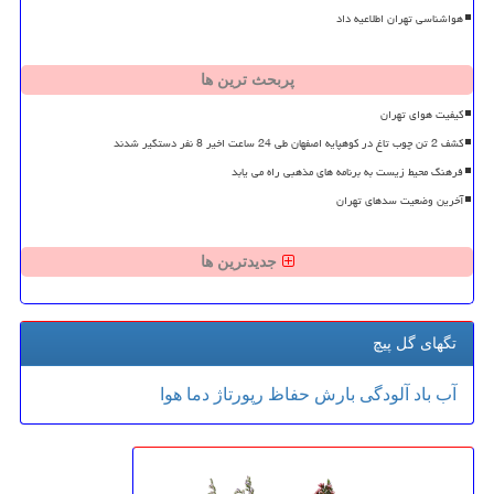
هواشناسی تهران اطلاعیه داد
پربحث ترین ها
کیفیت هوای تهران
کشف 2 تن چوب تاغ در کوهپایه اصفهان طی 24 ساعت اخیر 8 نفر دستگیر شدند
فرهنگ محیط زیست به برنامه های مذهبی راه می یابد
آخرین وضعیت سدهای تهران
جدیدترین ها
تگهای گل پیچ
آب
باد
آلودگی
بارش
حفاظ
رپورتاژ
دما
هوا