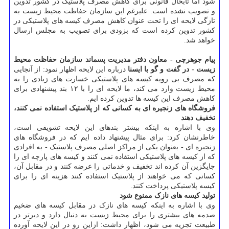
شود اما تابحال قانونی برای کاهش مصرف پلاستیک در کشور تدوین
و تصویب نشده است. علیرغم این سازمان حفاظت محیط زیست به
تازگی لایحه ای را تحت عنوان کاهش مصرف کیسه های پلاستیکی در
کشور تدوین کرده است که بزودی برای تصویب به مجلس ارسال
خواهد شد.
پیام جوهرچی - معاون دفتر مدیریت پسماند سازمان حفاظت محیط
زیست - در گفت و گو با ایسنا
درباره این لایحه اظهار نمود: از آنجایی
که مصرف بی رویه کیسه های پلاستیکی خسارت های زیادی را به
محیط زیست وارد می کند، ما لایحه ای را با ۱۲ بند پیشنهادی برای
کاهش مصرف این کیسه ها تدوین کرده ایم.
فروشگاه های زنجیره ای به کسانی که از پلاستیک استفاده نمی کنند،
تخفیف دهند
وی با اشاره به اینکه بیشتر بندهای این لایحه تشویقی است،
خاطرنشان کرد: برای مثال پیشنهاد داده ایم که در فروشگاه های
زنجیره ای - بعنوان یکی از مراکز اصلی مصرف پلاستیک - به افرادی
که از کیسه های پلاستیکی استفاده نمی کنند و کیسه های پارچه ای را
جایگزین آن کرده اند تخفیف و خدماتی را عرضه کنند و در مقابل آن،
کسانی که می خواهند از پلاستیک استفاده کنند هزینه ای را برای
کیسه پلاستیکی پرداخت کنند.
تولید کیسه های نازک ممنوع شود
وی با اشاره به اینکه کیسه های نازک در مقابل کیسه های ضخیم
صدمه های بیشتری را برای محیط زیست به دنبال دارد و دیرتر در
طبیعت تجزیه می شود، اظهار داشت: ازاین رو در این لایحه آورده