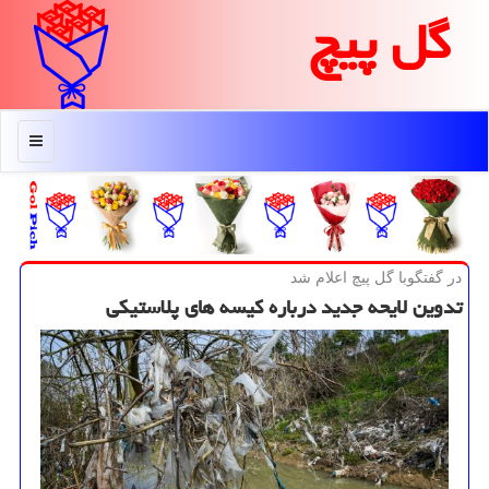
گل پیچ
منو
در گفتگوبا گل پیچ اعلام شد
تدوین لایحه جدید درباره كیسه های پلاستیكی