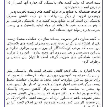
شده است که تولید کیسه های پلاستیکی که جداره آنها کمتر از ۲۵
میکرون است، ممنوع شود.
فرصت چندساله به صنایع برای تولید کیسه های زیست تخریب پذیر
جوهرچی افزود: از دیگر پیشنهادات ما در لایحه کاهش مصرف
پلاستیک این است که به صنایع تولید کیسه های پلاستیکی فرصتی دو
تا پنج ساله داده شود تا بتوانند از مواد اولیه پلاستیک های زیست
تخریب پذیر در تولید خود استفاده کنند.
به گفته معاون دفتر مدیریت پسماند سازمان حفاظت محیط زیست
یکی از اشکالات بزرگ در بحث مدیریت مصرف کیسه های پلاستیکی
این است که برخی تولیدکنندگان آن پروانه بهره برداری ندارند و
بنابراین دسترسی و نظارتی روی آنها وجود ندارد. ازاین رو با وزارت
صنعت هماهنگی های صورت گرفته است تا بتوان این مشکل را
برطرف کرد.
وی با اشاره به اینکه لایحه کاهش مصرف کیسه های پلاستیکی پیش
از این یک مرتبه به کمیسیون زیربنایی دولت فرستاده شده بود اما
برای مرتفع ساختن مواردی، لایحه مجدد به سازمان حفاظت محیط
زیست برگردانده شد، اظهار نمود: در لایحه ای که بار اول تدوین شده
بود بیشتر به سیاست های تنبیهی برای کاهش مصرف پلاستیک
پرداخته بودیم اما به ما تاکید نمودند که سیاست های کاهش مصرف
بیشتر تشویقی باشد همینطور ایراداتی درزمینه اشتغال افرادی که در
این صنعت کار می کنند، مطرح شده بود که در اصلاح لایحه آنرا در
نظر گرفته ایم.