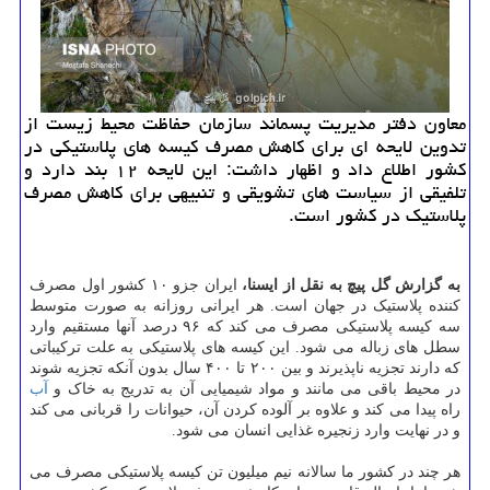
معاون دفتر مدیریت پسماند سازمان حفاظت محیط زیست از
تدوین لایحه ای برای كاهش مصرف كیسه های پلاستیكی در
كشور اطلاع داد و اظهار داشت: این لایحه ۱۲ بند دارد و
تلفیقی از سیاست های تشویقی و تنبیهی برای كاهش مصرف
پلاستیك در كشور است.
به گزارش گل پیچ به نقل از ایسنا،
ایران جزو ۱۰ کشور اول مصرف
کننده پلاستیک در جهان است. هر ایرانی روزانه به صورت متوسط
سه کیسه پلاستیکی مصرف می کند که ۹۶ درصد آنها مستقیم وارد
سطل های زباله می شود. این کیسه های پلاستیکی به علت ترکیباتی
که دارند تجزیه ناپذیرند و بین ۲۰۰ تا ۴۰۰ سال بدون آنکه تجزیه شوند
در محیط باقی می مانند و مواد شیمیایی آن به تدریج به خاک و
آب
راه پیدا می کند و علاوه بر آلوده کردن آن، حیوانات را قربانی می کند
و در نهایت وارد زنجیره غذایی انسان می شود.
هر چند در کشور ما سالانه نیم میلیون تن کیسه پلاستیکی مصرف می