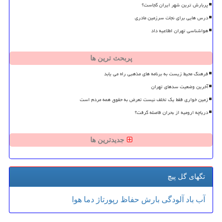
پربارش ترین شهر ایران کجاست؟
درس هایی برای نجات سرزمین مادری
هواشناسی تهران اطلاعیه داد
پربحث ترین ها
فرهنگ محیط زیست به برنامه های مذهبی راه می یابد
آخرین وضعیت سدهای تهران
زمین خواری فقط یک تخلف نیست تعرض به حقوق همه مردم است
دریاچه ارومیه از بحران فاصله گرفت؟
جدیدترین ها
تگهای گل پیچ
آب
باد
آلودگی
بارش
حفاظ
رپورتاژ
دما
هوا