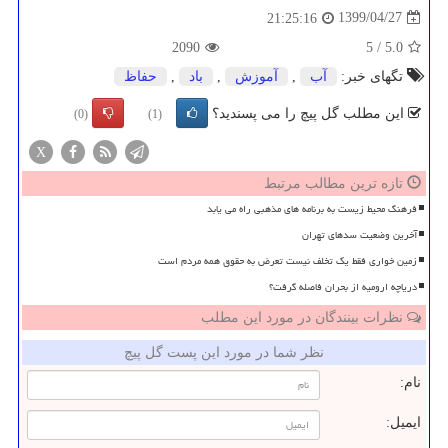
1399/04/27
21:25:16
2090
5
/
5.0
تگهای خبر:
آب
,
آموزش
,
باد
,
حفاظ
این مطلب گل پیچ را می پسندید؟
(0)
(1)
X
تازه ترین مطالب مرتبط
فرهنگ محیط زیست به برنامه های مذهبی راه می یابد
آخرین وضعیت سدهای تهران
زمین خواری فقط یک تخلف نیست تعرض به حقوق همه مردم است
دریاچه ارومیه از بحران فاصله گرفت؟
نظرات بینندگان در مورد این مطلب
نظر شما در مورد این پست گل پیچ
نام:
ایمیل: