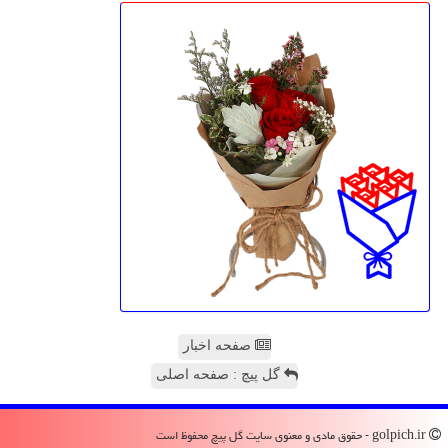
صفحه اخبار
گل پیچ : صفحه اصلی
golpich.ir - حقوق مادی و معنوی سایت گل پیچ محفوظ است