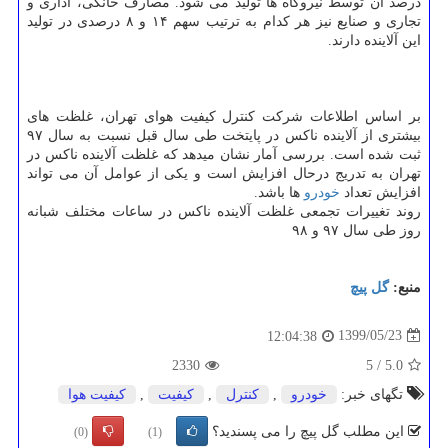
درصد آن توسط نیروگاه ها تولید می شود. مصارف خانگی، اداری و
تجاری و صنایع نیز هر کدام به ترتیب سهم ۱۴ و ۸ درصدی در تولید
این آلاینده دارند.
بر اساس اطلاعات شرکت کنترل کیفیت هوای تهران، غلظت های
بیشتری از آلاینده ناکس در پایتخت طی سال قبل نسبت به سال ۹۷
ثبت شده است. بررسی آمار نشان میدهد که غلظت آلاینده ناکس در
تهران به تدریج درحال افزایش است و یکی از عوامل آن می تواند
افزایش تعداد
خودرو
ها باشد.
روند تغییرات تجمعی غلظت آلاینده ناکس در ساعات مختلف شبانه
روز طی سال ۹۷ و ۹۸
منبع:
گل پیچ
1399/05/23
12:04:38
2330
5
/
5.0
تگهای خبر:
خودرو
,
كنترل
,
كیفیت
,
كیفیت هوا
این مطلب گل پیچ را می پسندید؟
(0)
(1)