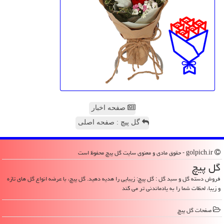
صفحه اخبار
گل پیچ : صفحه اصلی
golpich.ir - حقوق مادی و معنوی سایت گل پیچ محفوظ است
گل پیچ
فروش دسته گل و سبد گل : گل پیچ: زیبایی را هدیه دهید. گل پیچ، با عرضه انواع گل های تازه
و زیبا، لحظات شما را به یادماندنی تر می کند
صفحات گل پیچ