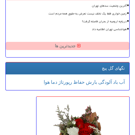
آخرین وضعیت سدهای تهران
زمین خواری فقط یک تخلف نیست تعرض به حقوق همه مردم است
دریاچه ارومیه از بحران فاصله گرفت؟
هواشناسی تهران اطلاعیه داد
جدیدترین ها
تگهای گل پیچ
آب
باد
آلودگی
بارش
حفاظ
رپورتاژ
دما
هوا