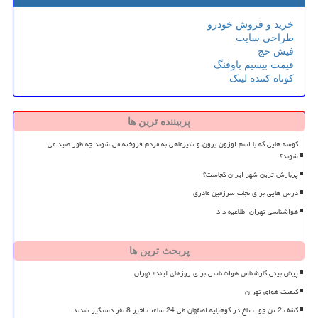
خرید و فروش خودرو
طراحی سایت
فیش حج
قیمت بیسیم باوفنگ
کوتاه کننده لینک
پربیننده ترین ها
کوسه هایی که با اسم اوزون برون و شیرماهی به مردم فروخته می شوند چه طور صید می
شوند؟
پربارش ترین شهر ایران کجاست؟
درس هایی برای نجات سرزمین مادری
هواشناسی تهران اطلاعیه داد
پربحث ترین ها
پیش بینی کارشناس هواشناسی برای روزهای آینده تهران
کیفیت هوای تهران
کشف 2 تن چوب تاغ در کوهپایه اصفهان طی 24 ساعت اخیر 8 نفر دستگیر شدند