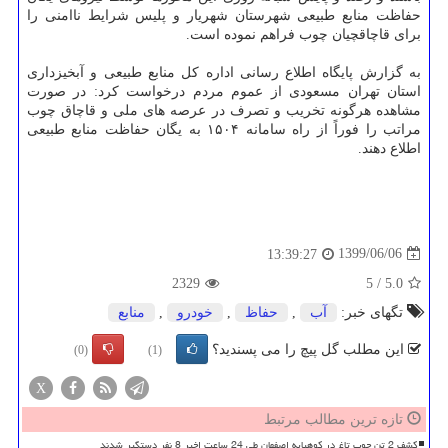
حفاظت منابع طبیعی شهرستان شهریار و پلیس شرایط ناامنی را
برای قاچاقچیان چوب فراهم نموده است.
به گزارش پایگاه اطلاع رسانی اداره کل منابع طبیعی و آبخیزداری
استان تهران مسعودی از عموم مردم درخواست کرد: در صورت
مشاهده هرگونه تخریب و تصرف در عرصه های ملی و قاچاق چوب
مراتب را فوراً از راه سامانه ۱۵۰۴ به یگان حفاظت منابع طبیعی
اطلاع دهند.
1399/06/06
13:39:27
2329
5
/
5.0
تگهای خبر:
آب
,
حفاظ
,
خودرو
,
منابع
این مطلب گل پیچ را می پسندید؟
(0)
(1)
X
تازه ترین مطالب مرتبط
کشف 2 تن چوب تاغ در کوهپایه اصفهان طی 24 ساعت اخیر 8 نفر دستگیر شدند