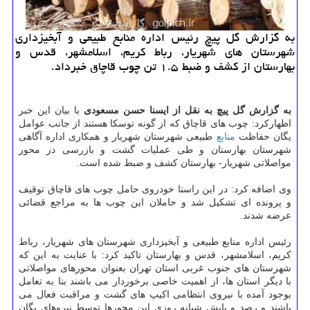
به گزارش گل پیچ رئیس اداره منابع طبیعی و آبخیزداری
شهرستان های شهریار، رباط كریم، اسلامشهر، قدس و
بهارستان از كشف و ضبط ۱.۵ تن چوب قاچاق خبرداد.
به گزارش گل پیچ به نقل از ایسنا حسن مسعودی
با بیان این خبر
اظهارکرد: چوب های قاچاق که از گونه توسکا هستند از جانب عوامل
یگان حفاظت
منابع
طبیعی شهرستان شهریار و همکاری اداره آگاهی
شهرستان بهارستان و طی عملیات گشت و بازرسی در محور
مواصلاتی شهریار- بهارستان کشف و ضبط شده است.
وی اضافه کرد: در این راستا خودروی حامل چوب های قاچاق توقیف
و پرونده ای تشکیل شد و حاملان این چوب ها به مراجع قضائی
عرضه شدند.
رئیس اداره منابع طبیعی و آبخیزداری شهرستان های شهریار، رباط
کریم، اسلامشهر، قدس و بهارستان تاکید کرد: با عنایت به این که
شهرستان های جنوب غربی استان تهران بعنوان محورهای مواصلاتی
با دیگر استان ها، از اهمیت خاصی برخوردار می باشند بنا به تعامل
بوجود آمده با نیروی انتظامی اکیپ های گشت و مراقبت فعال می
باشند و رصد و پایش شبانه روزی این محورها توسط نیروهای یگان