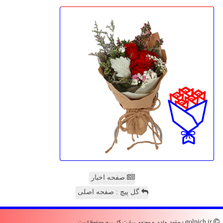
صفحه اخبار
گل پیچ : صفحه اصلی
golpich.ir - حقوق مادی و معنوی سایت گل پیچ محفوظ است