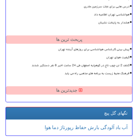
درس هایی برای نجات سرزمین مادری
هواشناسی تهران اطلاعیه داد
هشدار به پایتخت نشینان
پربحث ترین ها
پیش بینی کارشناس هواشناسی برای روزهای آینده تهران
کیفیت هوای تهران
کشف 2 تن چوب تاغ در کوهپایه اصفهان طی 24 ساعت اخیر 8 نفر دستگیر شدند
فرهنگ محیط زیست به برنامه های مذهبی راه می یابد
جدیدترین ها
تگهای گل پیچ
آب
باد
آلودگی
بارش
حفاظ
رپورتاژ
دما
هوا