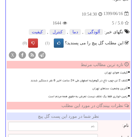
1399/06/16
10:54:30
1644
5
/
5.0
تگهای خبر:
آلودگی
,
دما
,
كنترل
,
كیفیت
این مطلب گل پیچ را می پسندید؟
(0)
(1)
X
تازه ترین مطالب مرتبط
کیفیت هوای تهران
کشف 2 تن چوب تاغ در کوهپایه اصفهان طی 24 ساعت اخیر 8 نفر دستگیر شدند
آخرین وضعیت سدهای تهران
زمین خواری فقط یک تخلف نیست تعرض به حقوق همه مردم است
نظرات بینندگان در مورد این مطلب
نظر شما در مورد این پست گل پیچ
نام: