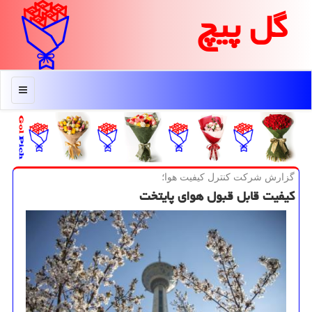
گل پیچ
منو
گزارش شركت كنترل كیفیت هوا؛
كیفیت قابل قبول هوای پایتخت