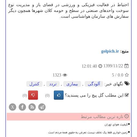
احتیاط در فعالیت فیزیکی و ورزشی در فضای باز و مدیریت نوع
سوخت واحدهای صنعتی در سطح و حومه کلان شهرها همچون دیگر
سفارش های سازمان هواشناسی است.
منبع:
golpich.ir
1399/11/22
12:01:40
1323
5
/
0.0
تگهای خبر:
آلودگی
,
بیماری
,
تردد
,
كنترل
این مطلب گل پیچ را می پسندید؟
(0)
(0)
X
تازه ترین مطالب مرتبط
کیفیت هوای تهران
زمین خواری فقط یک تخلف نیست تعرض به حقوق همه مردم است