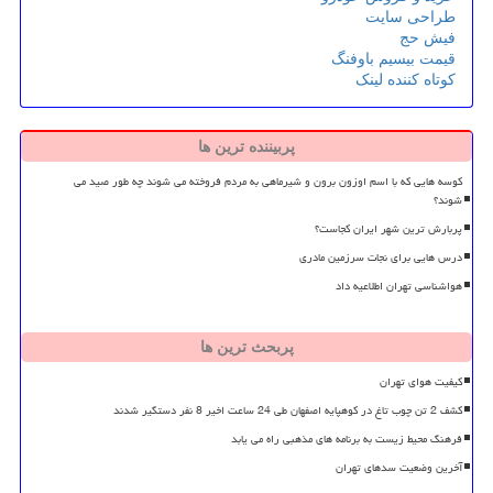
طراحی سایت
فیش حج
قیمت بیسیم باوفنگ
کوتاه کننده لینک
پربیننده ترین ها
کوسه هایی که با اسم اوزون برون و شیرماهی به مردم فروخته می شوند چه طور صید می
شوند؟
پربارش ترین شهر ایران کجاست؟
درس هایی برای نجات سرزمین مادری
هواشناسی تهران اطلاعیه داد
پربحث ترین ها
کیفیت هوای تهران
کشف 2 تن چوب تاغ در کوهپایه اصفهان طی 24 ساعت اخیر 8 نفر دستگیر شدند
فرهنگ محیط زیست به برنامه های مذهبی راه می یابد
آخرین وضعیت سدهای تهران