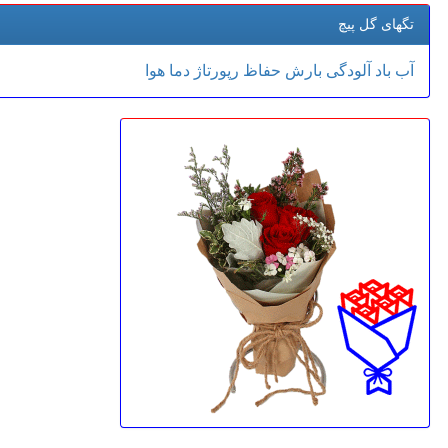
تگهای گل پیچ
آب
باد
آلودگی
بارش
حفاظ
رپورتاژ
دما
هوا