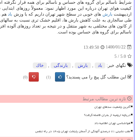
کیفیت هوای تهران درباره این مورد اظهار نمود: معمولاً روزهای ابتد
اردیبهشت
بارش
های خوبی در سطح شهر تهران داریم که با وزش
باد
هم ه
طی سالجاری به علت کاهش بارش ها، اقلیم خشک تری نسبت به سالهای گذ
ناسالم برای گروه های حساس بوده است.
1400/01/22
13:49:50
5
/
5.0
تگهای خبر:
باد
,
بارش
,
بارندگی
,
خاك
این مطلب گل پیچ را می پسندید؟
(0)
(1)
تازه ترین مطالب مرتبط
آخرین وضعیت سدهای تهران
دریاچه ارومیه از بحران فاصله گرفت؟
هواشناسی تهران اطلاعیه داد
عقب نشینی ۷۱ درصدی آلودگی از آسمان پایتخت تهران ۱۴۰۵ در راه تنفس