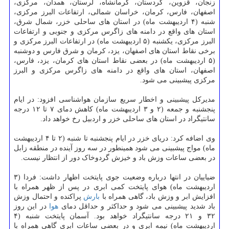
زنجان، قزوین، کردستان، کرمانشاه، لرستان، همدان، مرکزی،
اصفهان، فارس، کرمان، خراسان شمالی، ارتفاعات البرز مرکزی،
شنبه (۴ اردیبهشت ماه) در استان های ساحلی خزر، شمال شرق،
استان های واقع در دامنه های زاگرس مرکزی و جنوبی و ارتفاعات
البرز مرکزی، یکشنبه (۵ اردیبهشت ماه) در ارتفاعات البرز مرکزی و
برخی نقاط استان های اصفهان، یزد، کرمان و شرق فارس و دوشنبه
(۵ اردیبهشت ماه) در بعضی نقاط استان های کرمان، یزد، فارس،
اصفهان، استان های واقع در دامنه های زاگرس مرکزی و البرز
مرکزی پیشبینی می شود.
مدیرکل پیشبینی و اخطار سریع سازمان هواشناسی افزود: در ایام
پنجشنبه و جمعه (۲ و ۳ اردیبهشت ماه) کاهش دمای ۷ تا ۱۲ درجه
سانتیگراد در استان های ساحلی خزر و اردبیل رخ خواهد داد.
وی اضافه کرد: دریای خزر در ایام پنجشنبه تا شنبه (۲ تا ۴ اردیبهشت
ماه) مواج پیشبینی می شود همینطور در سه روز آینده در منطقه زابل
در بعضی ساعات وزش باد و خیزش گردوخاک دور از انتظار نیست.
ضیاییان در انتها درباره وضعیت جوی پایتخت اظهار داشت: فردا (۳
اردیبهشت ماه) هوای پایتخت کمی ابری در پس از ظهر همراه با
افزایش ابر و وزش باد، گاهی همراه با
بارش
پراکنده و احتمال وزش
باد شدید پیشبینی می شود و حداکثر و حداقل دمای
هوا
در این روز
۳۲ و ۲۱ درجه سانتیگراد خواهد بود. آسمان پایتخت شنبه (۴
اردیبهشت ماه) نیمه ابری و در بعضی ساعات ابری گاهی همراه با