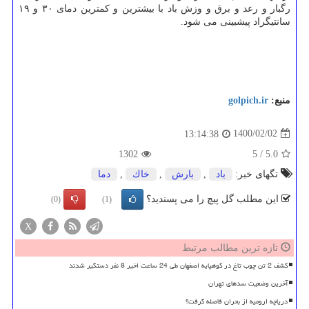
رگبار و رعد و برق و وزش باد با بیشترین و کمترین دمای ۳۰ و ۱۹
سانتیگراد پیشبینی می شود.
منبع:
golpich.ir
1400/02/02
13:14:38
1302
5
/
5.0
تگهای خبر:
باد
,
بارش
,
خاك
,
دما
این مطلب گل پیچ را می پسندید؟
(0)
(1)
X
تازه ترین مطالب مرتبط
کشف 2 تن چوب تاغ در کوهپایه اصفهان طی 24 ساعت اخیر 8 نفر دستگیر شدند
آخرین وضعیت سدهای تهران
دریاچه ارومیه از بحران فاصله گرفت؟