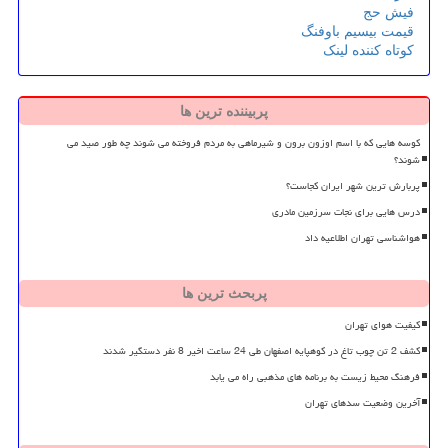
فیش حج
قیمت بیسیم باوفنگ
کوتاه کننده لینک
پربیننده ترین ها
کوسه هایی که با اسم اوزون برون و شیرماهی به مردم فروخته می شوند چه طور صید می
شوند؟
پربارش ترین شهر ایران کجاست؟
درس هایی برای نجات سرزمین مادری
هواشناسی تهران اطلاعیه داد
پربحث ترین ها
کیفیت هوای تهران
کشف 2 تن چوب تاغ در کوهپایه اصفهان طی 24 ساعت اخیر 8 نفر دستگیر شدند
فرهنگ محیط زیست به برنامه های مذهبی راه می یابد
آخرین وضعیت سدهای تهران