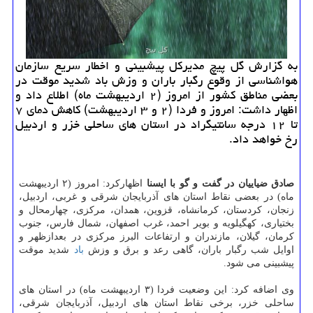
به گزارش گل پیچ مدیرکل پیشبینی و اخطار سریع سازمان
هواشناسی از وقوع رگبار باران و وزش باد شدید موقت در
بعضی مناطق کشور از امروز (۲ اردیبهشت ماه) اطلاع داد و
اظهار داشت: امروز و فردا (۲ و ۳ اردیبهشت) کاهش دمای ۷
تا ۱۲ درجه سانتیگراد در استان های ساحلی خزر و اردبیل
رخ خواهد داد.
صادق ضیاییان در گفت و گو با ایسنا
اظهارکرد: امروز (۲ اردیبهشت
ماه) در بعضی نقاط استان های آذربایجان شرقی و غربی، اردبیل،
زنجان، کردستان، کرمانشاه، قزوین، همدان، مرکزی، چهارمحال و
بختیاری، کهگیلویه و بویر احمد، غرب اصفهان، شمال فارس، جنوب
کرمان، گیلان، مازندران و ارتفاعات البرز مرکزی در بعدازظهر و
اوایل شب رگبار باران، گاهی رعد و برق و وزش
باد
شدید موقت
پیشبینی می شود.
وی اضافه کرد: این وضعیت فردا (۳ اردیبهشت ماه) در استان های
ساحلی خزر، برخی نقاط استان های اردبیل، آذربایجان شرقی،