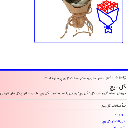
golpich.ir - حقوق مادی و معنوی سایت گل پیچ محفوظ است
گل پیچ
فروش دسته گل و سبد گل : گل پیچ: زیبایی را هدیه دهید. گل پیچ، با عرضه انواع گل های تازه و زیب
صفحات گل پیچ
درباره ما
تبلیغات در گل پیچ
آرشیو گل پیچ