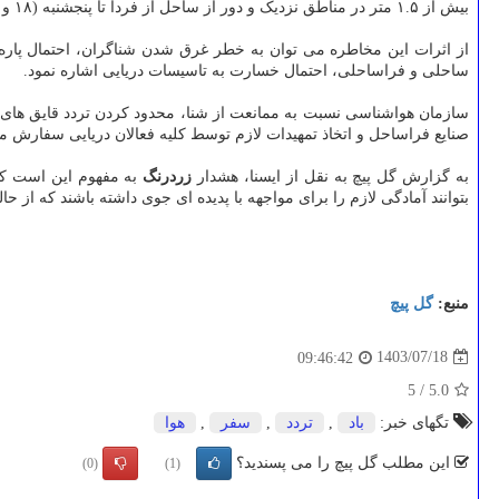
بیش از ۱.۵ متر در مناطق نزدیک و دور از ساحل از فردا تا پنجشنبه (۱۸ و ۱۹ مهر) در مناطق ساحلی و دور از ساحل استانهای گیلان، مازندران و گلستان، در دریای خزر پیش بینی می شود.
از اثرات این مخاطره می توان به خطر غرق شدن شناگران، احتمال پار
ساحلی و فراساحلی، احتمال خسارت به تاسیسات دریایی اشاره نمود.
سازمان هواشناسی نسبت به ممانعت از شنا، محدود کردن تردد قایق های سب
صنایع فراساحل و اتخاذ تمهیدات لازم توسط کلیه فعالان دریایی سفارش م
به گزارش گل پیچ به نقل از ایسنا، هشدار
زردرنگ
به مفهوم این است که 
بتوانند آمادگی لازم را برای مواجهه با پدیده ای جوی داشته باشند که از 
منبع:
گل پیچ
1403/07/18
09:46:42
5
/
5.0
تگهای خبر:
باد
,
تردد
,
سفر
,
هوا
این مطلب گل پیچ را می پسندید؟
(0)
(1)