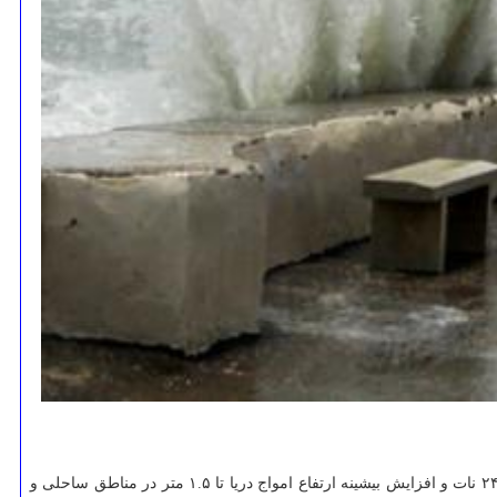
لحظه ای در محدوده ۲۲-۲۴ نات و افزایش بیشینه ارتفاع امواج دریا تا ۱.۵ متر در مناطق ساحلی و