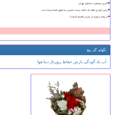
آخرین وضعیت سدهای تهران
زمین خواری فقط یک تخلف نیست تعرض به حقوق همه مردم است
دریاچه ارومیه از بحران فاصله گرفت؟
تگهای گل پیچ
آب
باد
آلودگی
بارش
حفاظ
رپورتاژ
دما
هوا