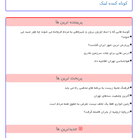
کوتاه کننده لینک
پربیننده ترین ها
کوسه هایی که با اسم اوزون برون و شیرماهی به مردم فروخته می شوند چه طور صید می
شوند؟
پربارش ترین شهر ایران کجاست؟
درس هایی برای نجات سرزمین مادری
هواشناسی تهران اطلاعیه داد
پربحث ترین ها
فرهنگ محیط زیست به برنامه های مذهبی راه می یابد
آخرین وضعیت سدهای تهران
زمین خواری فقط یک تخلف نیست تعرض به حقوق همه مردم است
دریاچه ارومیه از بحران فاصله گرفت؟
جدیدترین ها