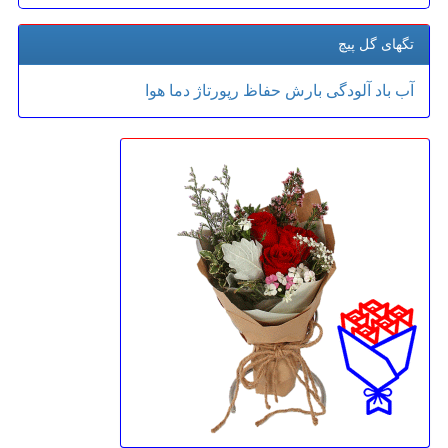
تگهای گل پیچ
آب
باد
آلودگی
بارش
حفاظ
رپورتاژ
دما
هوا