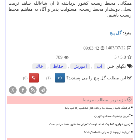
همگانی محیط زیست کشور برداشته تا ان شاءالله شاهد تربیت
نسلی دوستدار محیط زیست، مسئولیت پذیر و آگاه به مفاهیم محیط
زیست باشیم.
منبع:
گل پیچ
1403/07/22
09:03:42
789
5
/
5.0
تگهای خبر:
آب
,
آموزش
,
حفاظ
,
خاك
این مطلب گل پیچ را می پسندید؟
(0)
(1)
X
تازه ترین مطالب مرتبط
فرهنگ محیط زیست به برنامه های مذهبی راه می یابد
آخرین وضعیت سدهای تهران
زمین خواری فقط یک تخلف نیست تعرض به حقوق همه مردم است
دریاچه ارومیه از بحران فاصله گرفت؟