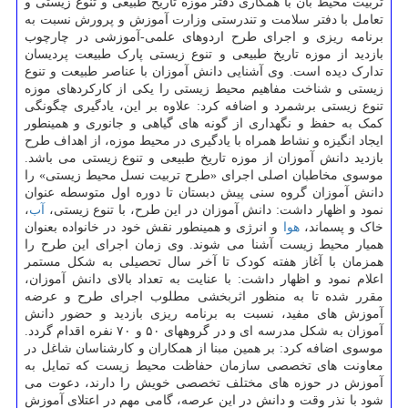
تربیت محیط بان با همکاری دفتر موزه تاریخ طبیعی و تنوع زیستی و
تعامل با دفتر سلامت و تندرستی وزارت آموزش و پرورش نسبت به
برنامه ریزی و اجرای طرح اردوهای علمی-آموزشی در چارچوب
بازدید از موزه تاریخ طبیعی و تنوع زیستی پارک طبیعت پردیسان
تدارک دیده است. وی آشنایی دانش آموزان با عناصر طبیعت و تنوع
زیستی و شناخت مفاهیم محیط زیستی را یکی از کارکردهای موزه
تنوع زیستی برشمرد و اضافه کرد: علاوه بر این، یادگیری چگونگی
کمک به حفظ و نگهداری از گونه های گیاهی و جانوری و همینطور
ایجاد انگیزه و نشاط همراه با یادگیری در محیط موزه، از اهداف طرح
بازدید دانش آموزان از موزه تاریخ طبیعی و تنوع زیستی می باشد.
موسوی مخاطبان اصلی اجرای «طرح تربیت نسل محیط زیستی» را
دانش آموزان گروه سنی پیش دبستان تا دوره اول متوسطه عنوان
نمود و اظهار داشت: دانش آموزان در این طرح، با تنوع زیستی،
آب
،
خاک و پسماند،
هوا
و انرژی و همینطور نقش خود در خانواده بعنوان
همیار محیط زیست آشنا می شوند. وی زمان اجرای این طرح را
همزمان با آغاز هفته کودک تا آخر سال تحصیلی به شکل مستمر
اعلام نمود و اظهار داشت: با عنایت به تعداد بالای دانش آموزان،
مقرر شده تا به منظور اثربخشی مطلوب اجرای طرح و عرضه
آموزش های مفید، نسبت به برنامه ریزی بازدید و حضور دانش
آموزان به شکل مدرسه ای و در گروههای ۵۰ و ۷۰ نفره اقدام گردد.
موسوی اضافه کرد: بر همین مبنا از همکاران و کارشناسان شاغل در
معاونت های تخصصی سازمان حفاظت محیط زیست که تمایل به
آموزش در حوزه های مختلف تخصصی خویش را دارند، دعوت می
شود با نذر وقت و دانش در این عرصه، گامی مهم در اعتلای آموزش