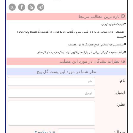
X
تازه ترین مطالب مرتبط
کیفیت هوای تهران
هشدار زلزله شناس درباره ی گسل سرپل ذهاب زلزله های روز گذشته کرمانشاه پایان ماجرا
نیست
پیشبینی هواشناسی موج بعدی گرما در راهست
رشد جمعیت گورخر ایرانی در پارک ملی کویر تولد ۵ کره جدید در گرمسار
نظرات بینندگان در مورد این مطلب
نظر شما در مورد این پست گل پیچ
نام:
ایمیل:
نظر:
سوال:
= ۶ بعلاوه ۳