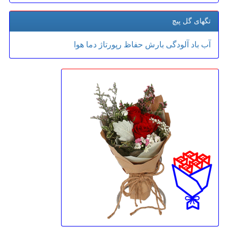
تگهای گل پیچ
آب
باد
آلودگی
بارش
حفاظ
رپورتاژ
دما
هوا