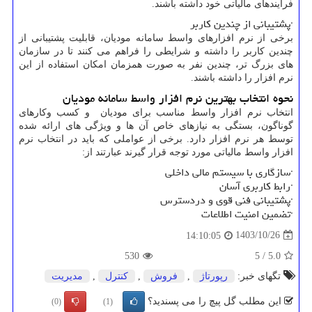
فرایندهای مالیاتی خود داشته باشند.
·پشتیبانی از چندین کاربر
برخی از نرم ‌افزارهای واسط سامانه مودیان، قابلیت پشتیبانی از
چندین کاربر را داشته و شرایطی را فراهم می کنند تا در سازمان
های بزرگ ‌تر، چندین نفر به صورت همزمان امکان استفاده از این
نرم افزار را داشته باشند.
نحوه انتخاب بهترین نرم ‌افزار واسط سامانه مودیان
انتخاب نرم‌ افزار واسط مناسب برای مودیان و کسب‌ وکارهای
گوناگون، بستگی به نیازهای خاص آن‌ ها و ویژگی ‌های ارائه شده
توسط هر نرم ‌افزار دارد. برخی از عواملی که باید در انتخاب نرم
‌افزار واسط مالیاتی مورد توجه قرار گیرند عبارتند از:
·سازگاری با سیستم مالی داخلی
·رابط کاربری آسان
·پشتیبانی فنی قوی و دردسترس
·تضمین امنیت اطلاعات
1403/10/26
14:10:05
530
5
/
5.0
تگهای خبر:
رپورتاژ
,
فروش
,
كنترل
,
مدیریت
این مطلب گل پیچ را می پسندید؟
(0)
(1)