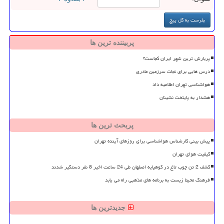
پربیننده ترین ها
پربارش ترین شهر ایران کجاست؟
درس هایی برای نجات سرزمین مادری
هواشناسی تهران اطلاعیه داد
هشدار به پایتخت نشینان
پربحث ترین ها
پیش بینی کارشناس هواشناسی برای روزهای آینده تهران
کیفیت هوای تهران
کشف 2 تن چوب تاغ در کوهپایه اصفهان طی 24 ساعت اخیر 8 نفر دستگیر شدند
فرهنگ محیط زیست به برنامه های مذهبی راه می یابد
جدیدترین ها