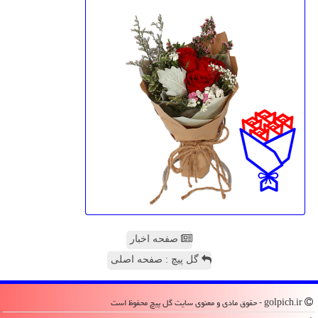
صفحه اخبار
گل پیچ : صفحه اصلی
golpich.ir - حقوق مادی و معنوی سایت گل پیچ محفوظ است