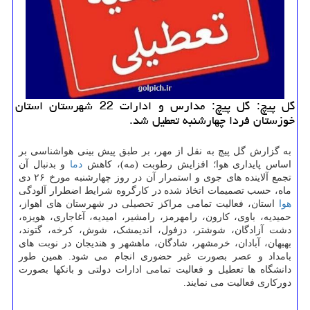
گل پیچ: گل پیچ: مدارس و ادارات 22 شهرستان استان
خوزستان فردا چهارشنبه تعطیل شد.
به گزارش گل پیچ به نقل از مهر، بر طبق پیش بینی هواشناسی بر
اساس پایداری هوا؛ افزایش رطوبت (مه)، کاهش
دما
و بدنبال آن
تجمع آلاینده های جوی و استمرار آن در روز چهارشنبه مورخ ۲۶ دی
ماه، حسب تصمیمات اتخاذ شده در کارگروه شرایط اضطرار آلودگی
هوا
استان، فعالیت تمامی مراکز تحصیلی در شهرستان های اهواز،
حمیدیه، باوی، کارون، رامهرمز، رامشیر، امیدیه، آغاجاری، هویزه،
دشت آزادگان، شوشتر، دزفول، اندیمشک، شوش، کرخه، گتوند،
بهبهان، آبادان، خرمشهر، شادگان، ماهشهر و هندیجان در نوبت های
بامداد و عصر بصورت غیر حضوری انجام می شود. همین طور
دانشگاه ها تعطیل و فعالیت تمامی ادارات دولتی و بانکها بصورت
دورکاری فعالیت می نمایند.