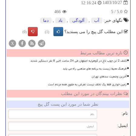
1403/10/27
12:16:24
466
5
/
5.0
تگهای خبر:
آب
,
آلودگی
,
باد
,
دما
این مطلب گل پیچ را می پسندید؟
(0)
(1)
X
تازه ترین مطالب مرتبط
کشف 2 تن چوب تاغ در کوهپایه اصفهان طی 24 ساعت اخیر 8 نفر دستگیر شدند
فرهنگ محیط زیست به برنامه های مذهبی راه می یابد
آخرین وضعیت سدهای تهران
زمین خواری فقط یک تخلف نیست تعرض به حقوق همه مردم است
نظرات بینندگان در مورد این مطلب
نظر شما در مورد این پست گل پیچ
نام:
ایمیل: