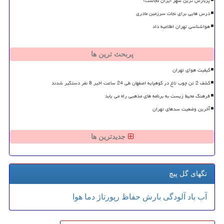
پربارش ترین شهر ایران کجاست؟
درس هایی برای نجات سرزمین مادری
هواشناسی تهران اطلاعیه داد
پربحث ترین ها
کیفیت هوای تهران
کشف 2 تن چوب تاغ در کوهپایه اصفهان طی 24 ساعت اخیر 8 نفر دستگیر شدند
فرهنگ محیط زیست به برنامه های مذهبی راه می یابد
آخرین وضعیت سدهای تهران
جدیدترین ها
تگهای گل پیچ
آب
باد
آلودگی
بارش
حفاظ
رپورتاژ
دما
هوا