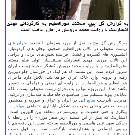
به گزارش گل پیچ، مستند هورالعظیم به کارگردانی مهدی
افشارنیک با روایت محمد درویش در حال ساخت است.
به گزارش گل پیچ به نقل از مهر، همزمان با تشدید
بحران
های
زیست محیطی در تالاب هورالعظیم همچون توفان های گردوغبار،
آتشسوزی های گسترده و خشکی فزاینده بخش های ایرانی و عراقی
این تالاب مرزی، مهدی افشارنیک مستندساز، تولید فیلم مستند
«هورالعظیم» را با روایت محمد درویش کنشگر محیط زیست ایران
شروع کرده است. این مستند که هم اینک در خوزستان جلو دوربین
رفته و بزودی وارد خاک عراق خواهد شد، تلاش دارد ماجرای
هورالعظیم و هورالحمار را از زاویه ای تمدنی و فراملی به تصویر
بکشد. هدف این پروژه تنها روایت بحران زیست محیطی نیست، بلکه
نمایاندن پیوند مستقیم میان سیاستهای جاه طلبانه سدسازی در ترکیه،
مدیریت نادرست
منابع
آبی در ایران و عراق و سوریه و همینطور
توسعه صنعتی و نفتی مخرب در تشکیل ناپایداری اجتماعی،
مهاجرت
،
بیکاری و حتی خشونت و تروریسم در منطقه بین النهرین است.
افشارنیک که پیش از این مستند «زیر صفر مرزی» را در رابطه با
زندگی شهید علی هاشمی و هورالعظیم ساخته است، این دفعه هم با
روایتی اجتماعی و هشداردهنده بازگشته است. به قول دست
اندرکاران این پروژه، این مستند قرار نیست صرفا به مقصرسازی یک