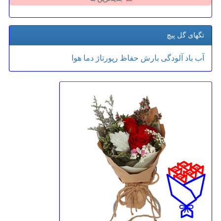
تگهای گل پیچ
آب
باد
آلودگی
بارش
حفاظ
رپورتاژ
دما
هوا