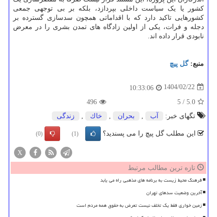
کشور یا یک سیاست داخلی بپردازد، بلکه بر بی توجهی جمعی
کشورهایی تاکید دارد که با اقداماتی همچون سدسازی گسترده بر
دجله و فرات، یکی از اولین زادگاه های تمدن بشری را در معرض
نابودی قرار داده اند.
منبع:
گل پیچ
1404/02/22
10:33:06
496
5
/
5.0
تگهای خبر:
آب
,
بحران
,
خاك
,
زندگی
این مطلب گل پیچ را می پسندید؟
(0)
(1)
X
تازه ترین مطالب مرتبط
فرهنگ محیط زیست به برنامه های مذهبی راه می یابد
آخرین وضعیت سدهای تهران
زمین خواری فقط یک تخلف نیست تعرض به حقوق همه مردم است