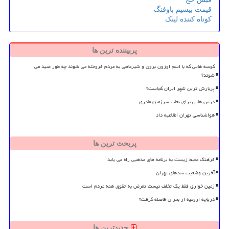
قیمت بیسیم باوفنگ
کوتاه کننده لینک
پربیننده ترین ها
کوسه هایی که با اسم اوزون برون و شیرماهی به مردم فروخته می شوند چه طور صید می
شوند؟
پربارش ترین شهر ایران کجاست؟
درس هایی برای نجات سرزمین مادری
هواشناسی تهران اطلاعیه داد
پربحث ترین ها
فرهنگ محیط زیست به برنامه های مذهبی راه می یابد
آخرین وضعیت سدهای تهران
زمین خواری فقط یک تخلف نیست تعرض به حقوق همه مردم است
دریاچه ارومیه از بحران فاصله گرفت؟
جدیدترین ها