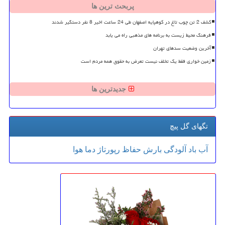
پربحث ترین ها
کشف 2 تن چوب تاغ در کوهپایه اصفهان طی 24 ساعت اخیر 8 نفر دستگیر شدند
فرهنگ محیط زیست به برنامه های مذهبی راه می یابد
آخرین وضعیت سدهای تهران
زمین خواری فقط یک تخلف نیست تعرض به حقوق همه مردم است
جدیدترین ها
تگهای گل پیچ
آب
باد
آلودگی
بارش
حفاظ
رپورتاژ
دما
هوا