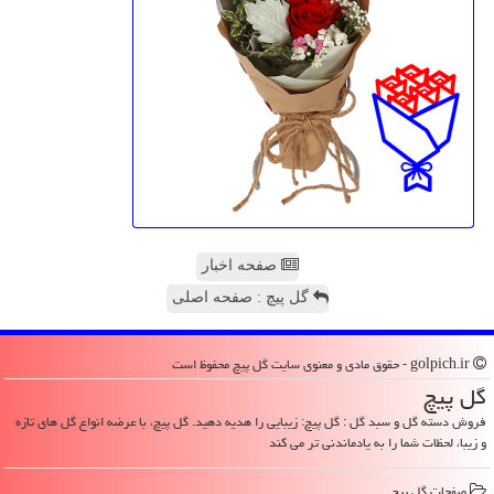
صفحه اخبار
گل پیچ : صفحه اصلی
golpich.ir - حقوق مادی و معنوی سایت گل پیچ محفوظ است
گل پیچ
فروش دسته گل و سبد گل : گل پیچ: زیبایی را هدیه دهید. گل پیچ، با عرضه انواع گل های تازه
و زیبا، لحظات شما را به یادماندنی تر می کند
صفحات گل پیچ