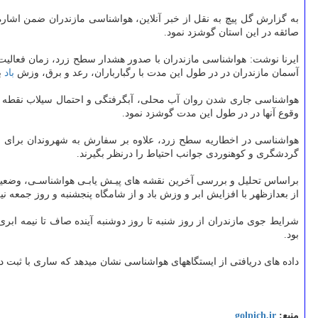
به گزارش گل پیچ به نقل از خبر آنلاین، هواشناسی مازندران ضمن اشار
صائقه در این استان گوشزد نمود.
ایرنا نوشت: هواشناسی مازندران با صدور هشدار سطح زرد، زمان فعالیت ای
آسمان مازندران در در طول این مدت با رگبارباران، رعد و برق، وزش
باد
ب
هواشناسی جاری شدن روان آب محلی، آبگرفتگی و احتمال سیلاب نقطه ای،
وقوع آنها در در طول این مدت گوشزد نمود.
هواشناسی در اخطاریه سطح زرد، علاوه بر سفارش به شهروندان برای انجا
گردشگری و کوهنوردی جوانب احتیاط را درنظر بگیرند.
براساس تحلیل و بررسی آخرین نقشه های پیـش یابـی هواشناسـی، وضعیت 
از بعدازظهر با افزایش ابر و وزش باد و از شامگاه پنجشنبه و روز جمعه ن
شرایط جوی مازندران از روز شنبه تا روز دوشنبه آینده صاف تا نیمه ابری
بود.
داده های دریافتی از ایستگاههای هواشناسی نشان میدهد که ساری با ثبت دمای ۳۵.۴ و کلادشت ۲۶.۴ درجه سانتی گراد بالای صفر به ترتیب گرم ترین و خنک ترین مناطق مازندران در ضمن ۲۴ ساعت گ
منبع:
golpich.ir