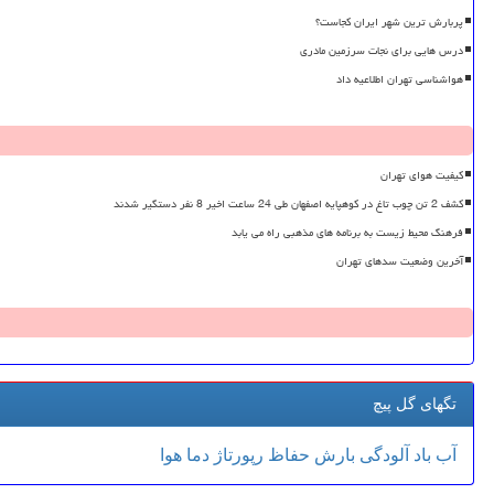
پربارش ترین شهر ایران کجاست؟
درس هایی برای نجات سرزمین مادری
هواشناسی تهران اطلاعیه داد
کیفیت هوای تهران
کشف 2 تن چوب تاغ در کوهپایه اصفهان طی 24 ساعت اخیر 8 نفر دستگیر شدند
فرهنگ محیط زیست به برنامه های مذهبی راه می یابد
آخرین وضعیت سدهای تهران
تگهای گل پیچ
آب
باد
آلودگی
بارش
حفاظ
رپورتاژ
دما
هوا