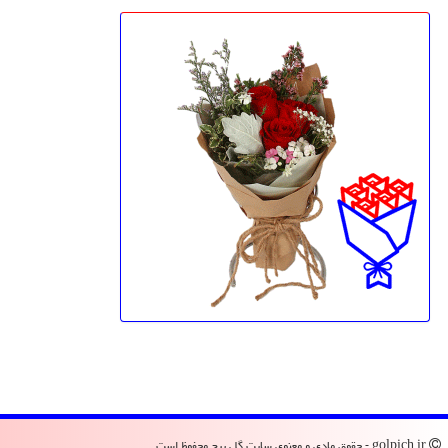
golpich.ir - حقوق مادی و معنوی سایت گل پیچ محفوظ است