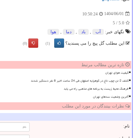
1404/06/01
10:50:24
5
/
5.0
تگهای خبر:
آب
,
باد
,
دما
,
هوا
این مطلب گل پیچ را می پسندید؟
(0)
(1)
تازه ترین مطالب مرتبط
کیفیت هوای تهران
کشف 2 تن چوب تاغ در کوهپایه اصفهان طی 24 ساعت اخیر 8 نفر دستگیر شدند
فرهنگ محیط زیست به برنامه های مذهبی راه می یابد
آخرین وضعیت سدهای تهران
نظرات بینندگان در مورد این مطلب
نام: