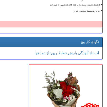
فرهنگ محیط زیست به برنامه های مذهبی راه می یابد
آخرین وضعیت سدهای تهران
تگهای گل پیچ
آب
باد
آلودگی
بارش
حفاظ
رپورتاژ
دما
هوا