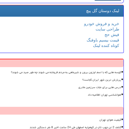
لینک دوستان گل پیچ
خرید و فروش خودرو
طراحی سایت
فیش حج
قیمت بیسیم باوفنگ
کوتاه کننده لینک
کوسه هایی که با اسم اوزون برون و شیرماهی به مردم فروخته می شوند چه طور صید می شوند؟
پربارش ترین شهر ایران کجاست؟
درس هایی برای نجات سرزمین مادری
هواشناسی تهران اطلاعیه داد
کیفیت هوای تهران
کشف 2 تن چوب تاغ در کوهپایه اصفهان طی 24 ساعت اخیر 8 نفر دستگیر شدند