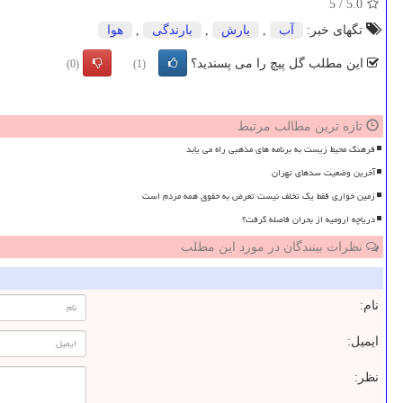
5
/
5.0
تگهای خبر:
آب
,
بارش
,
بارندگی
,
هوا
این مطلب گل پیچ را می پسندید؟
(0)
(1)
تازه ترین مطالب مرتبط
فرهنگ محیط زیست به برنامه های مذهبی راه می یابد
آخرین وضعیت سدهای تهران
زمین خواری فقط یک تخلف نیست تعرض به حقوق همه مردم است
دریاچه ارومیه از بحران فاصله گرفت؟
نظرات بینندگان در مورد این مطلب
نام:
ایمیل:
نظر: