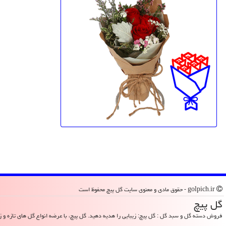
golpich.ir - حقوق مادی و معنوی سایت گل پیچ محفوظ است
گل پیچ
فروش دسته گل و سبد گل : گل پیچ: زیبایی را هدیه دهید. گل پیچ، با عرضه انواع گل های تازه و زیب