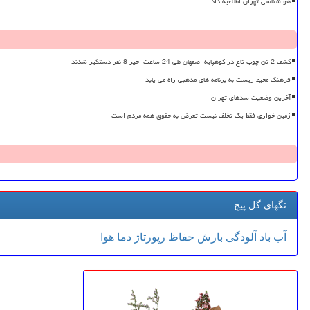
هواشناسی تهران اطلاعیه داد
کشف 2 تن چوب تاغ در کوهپایه اصفهان طی 24 ساعت اخیر 8 نفر دستگیر شدند
فرهنگ محیط زیست به برنامه های مذهبی راه می یابد
آخرین وضعیت سدهای تهران
زمین خواری فقط یک تخلف نیست تعرض به حقوق همه مردم است
تگهای گل پیچ
آب
باد
آلودگی
بارش
حفاظ
رپورتاژ
دما
هوا