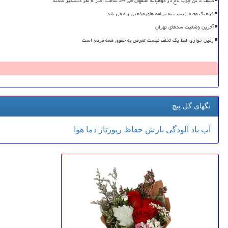
کشف 2 تن چوب تاغ در کوهپایه اصفهان طی 24 ساعت اخیر 8 نفر دستگیر شدند
فرهنگ محیط زیست به برنامه های مذهبی راه می یابد
آخرین وضعیت سدهای تهران
زمین خواری فقط یک تخلف نیست تعرض به حقوق همه مردم است
تگهای گل پیچ
آب
باد
آلودگی
بارش
حفاظ
رپورتاژ
دما
هوا