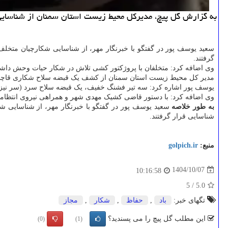
به گزارش گل پیچ، مدیرکل محیط زیست استان سمنان از شناسایی 
سعید یوسف پور در گفتگو با خبرنگار مهر، از شناسایی شکارچیان متخلف
گرفتند.
وی اضافه کرد: متخلفان با پروژکتور کشی تلاش در شکار حیات وحش داشتن
مدیر کل محیط زیست استان سمنان از کشف یک قبضه سلاح شکاری قاچاق خفیف اطلاع داد و گفت: این سل
یوسف پور اشاره کرد: سه تیر فشنگ خفیف، یک قبضه سلاح سرد (سر نیزه ن
وی اضافه کرد: با دستور قاضی کشیک مهدی شهر و همراهی نیروی انتظامی
به طور خلاصه
سعید یوسف پور در گفتگو با خبرنگار مهر، از شناسایی ش
شناسایی قرار گرفتند.
منبع:
golpich.ir
1404/10/07
10:16:58
5
/
5.0
تگهای خبر:
باد
,
حفاظ
,
شكار
,
مجاز
این مطلب گل پیچ را می پسندید؟
(0)
(1)