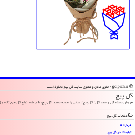
golpich.ir - حقوق مادی و معنوی سایت گل پیچ محفوظ است
گل پیچ
فروش دسته گل و سبد گل : گل پیچ: زیبایی را هدیه دهید. گل پیچ، با عرضه انواع گل های تازه و زیب
صفحات گل پیچ
درباره ما
تبلیغات در گل پیچ