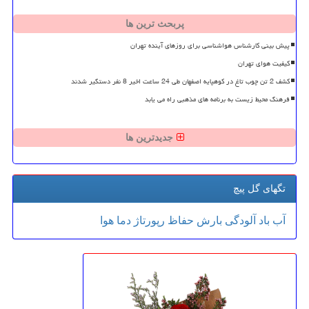
پربحث ترین ها
پیش بینی کارشناس هواشناسی برای روزهای آینده تهران
کیفیت هوای تهران
کشف 2 تن چوب تاغ در کوهپایه اصفهان طی 24 ساعت اخیر 8 نفر دستگیر شدند
فرهنگ محیط زیست به برنامه های مذهبی راه می یابد
جدیدترین ها
تگهای گل پیچ
آب
باد
آلودگی
بارش
حفاظ
رپورتاژ
دما
هوا