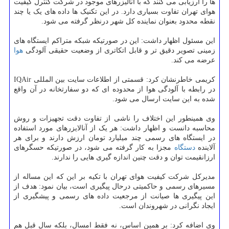
ها را ارزیابی می کنند که با آنالیزرهای موجود در شرکت کنترل کیفیت
هوای تهران تفاوت بسیاری دارد. در این تکنیک ها داده های یک یا چند
نقطه محدود بعنوان نماینده کل شهر درنظر گرفته می شود.
این مسئول اظهار داشت: این در صورتیکه شبکه متراکم ایستگاه های
زمینی تصویر دقیق تر و قابل اتکاتری از وضعیت حقیقی آلودگی
هوا
عرضه می کند.
کریمی خاطرنشان کرد: قسمتی از اطلاعات سایت بین المللی IQAir
در رابطه با آلودگی هوا از محدوده ای که دو سفارتخانه در آن واقع
شده به این سایت ارسال می شود.
وی همینطور این اختلاف را ناشی از تفاوت دقت تجهیزات و روش
محاسبه دانست و اظهار داشت: هر یک از آنالایزرهای مورد استفاده
در ایستگاه های رسمی چند میلیارد تومان ارزش دارند و برای هر
آلاینده
دستگاه
مجزا به کار گرفته می شود، در صورتیکه حسگرهای
ارزانقیمت توان و دقت چنین اندازه گیری هایی را ندارند.
مدیرکل شرکت کیفیت هوای تهران با تکیه بر این که این مساله از
مسیرهای رسمی و حاکمیتی درحال پیگیری است، بیان نمود: هدف از
این پیگیری ها صیانت از مرجعیت داده های رسمی و پیشگیری از
ایجاد نگرانی در شهروندان است.
وی اضافه کرد: بر همین اساس، نه فقط امسال، بلکه سال قبل هم