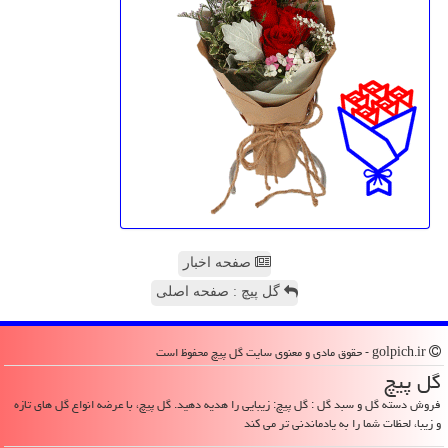
صفحه اخبار
گل پیچ : صفحه اصلی
golpich.ir - حقوق مادی و معنوی سایت گل پیچ محفوظ است
گل پیچ
فروش دسته گل و سبد گل : گل پیچ: زیبایی را هدیه دهید. گل پیچ، با عرضه انواع گل های تازه
و زیبا، لحظات شما را به یادماندنی تر می کند