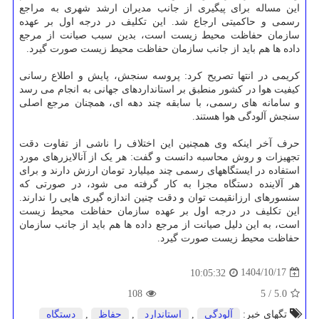
این مساله برای پیگیری از جانب مدیران ارشد شهری به مراجع
رسمی و حاکمیتی ارجاع شد. این تکلیف در درجه اول بر عهده
سازمان حفاظت محیط زیست است، بدین سبب صیانت از مرجع
داده ها هم باید از جانب سازمان حفاظت محیط زیست صورت گیرد.
کریمی در انتها تصریح کرد: پروسه سنجش، پایش و اطلاع رسانی
کیفیت هوا در کشور منطبق بر استانداردهای جهانی به انجام می رسد
و سامانه های رسمی، با سابقه چند دهه ای، همچنان مرجع اصلی
سنجش آلودگی هوا هستند.
حرف آخر اینکه وی همچنین این اختلاف را ناشی از تفاوت دقت
تجهیزات و روش محاسبه دانست و گفت: هر یک از آنالایزرهای مورد
استفاده در ایستگاههای رسمی چند میلیارد تومان ارزش دارند و برای
هر آلاینده دستگاه مجزا به کار گرفته می شود، در صورتی که
سنسورهای ارزانقیمت توان و دقت چنین اندازه گیری هایی را ندارند.
این تکلیف در درجه اول بر عهده سازمان حفاظت محیط زیست
است، به این دلیل صیانت از مرجع داده ها هم باید از جانب سازمان
حفاظت محیط زیست صورت گیرد.
1404/10/17
10:05:32
108
5
/
5.0
تگهای خبر:
آلودگی
,
استاندارد
,
حفاظ
,
دستگاه