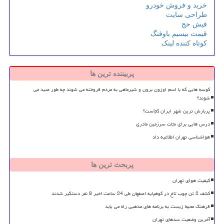
خرید و فروش خودرو
طراحی سایت
فیش حج
قیمت بیسیم باوفنگ
کوتاه کننده لینک
پربیننده ترین ها
کوسه هایی که با اسم اوزون برون و شیرماهی به مردم فروخته می شوند چه طور صید می
شوند؟
پربارش ترین شهر ایران کجاست؟
درس هایی برای نجات سرزمین مادری
هواشناسی تهران اطلاعیه داد
پربحث ترین ها
کیفیت هوای تهران
کشف 2 تن چوب تاغ در کوهپایه اصفهان طی 24 ساعت اخیر 8 نفر دستگیر شدند
فرهنگ محیط زیست به برنامه های مذهبی راه می یابد
آخرین وضعیت سدهای تهران