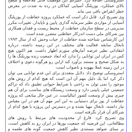
استروسكی اضافه كرد: علیرغم این موفقیت قابل ملاحظه و سطح
بالای عملكرد، یوزپلنگ آسیایی كماكان در رده به شدت در معرض
خطر انقراض باقی می ماند.
وی تصریح كرد: قابل ذكر است كه عملكرد پروژه حفاظت از یوزپلنگ
آسیایی از مواردی نظیر سرمایه گذاری پایین و ناپایدار، تغییرات مكرر
مدیریتی در سطح سازمان حفاظت از محیط زیست و فقدان همكاری
بین شركای ملی دست اندركار حفاظتی متضرر شده است.
این كارشناس شناخته شده حفاظت از حیات وحش كه از سال ۱۹۹۳
تابحال سابقه فعالیت های مختلف در این زمینه داشته، درباره
انتقاداتی نظیر عرضه آمارهای متورم اظهار داشت: هم اكنون هیچ
كس در ایران این توانایی را ندارد كه ابعاد جمعیت زنده یوزپلنگ ها را
به شكل صحیح و مستند برآورد كند ازاین رو هرگونه دعوی و اختلاف
در این زمینه عملا بیهوده و ناصواب است.
استروسكی توضیح داد: دلایل متعددی برای این عدم توانایی می توان
ذكر كرد اما یك دلیل مهم آن این است كه هیچ كدام از روش های
موجود را نمی توان به راحتی با شرایط حیوانی تطبیق داد كه تراكم
جمعیتی خیلی پایینی دارد و وسعت زیستگاه های مناسب برای آن هم
چیزی بیش از وسعت كشور ایتالیاست. در عین حال منابعی كه پروژه
حفاظت از یوز برای دستیابی به این امر مهم آن هم در این مقیاس
نیاز داشته، تابحال مهیا نشده و در دسترس این پروژه یا هیچ كدام از
شركای آن قرار نگرفته است.
وی تصریح كرد: فارغ از محدودیت های مرتبط با روش های
مطالعاتی، این فرضیه كه جمعیت یوزها در ایران رو به كاهش است،
بر مبنای شواهد مستندی نظیر كاهش جمعیت گونه های طعمه و