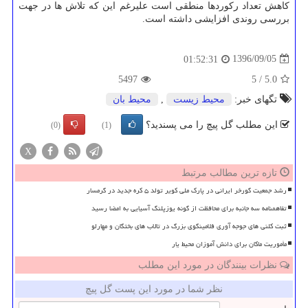
كاهش تعداد ركوردها منطقی است علیرغم این كه تلاش ها در جهت
بررسی روندی افزایشی داشته است.
1396/09/05
01:52:31
5497
5
/
5.0
تگهای خبر:
محیط زیست
,
محیط بان
این مطلب گل پیچ را می پسندید؟
(0)
(1)
X
تازه ترین مطالب مرتبط
رشد جمعیت گورخر ایرانی در پارک ملی کویر تولد ۵ کره جدید در گرمسار
تفاهمنامه سه جانبه برای محافظت از گونه یوزپلنگ آسیایی به امضا رسید
ثبت کلنی های جوجه آوری فلامینگوی بزرگ در تالاب های بختگان و مهارلو
مأموریت ماکان برای دانش آموزان محیط یار
نظرات بینندگان در مورد این مطلب
نظر شما در مورد این پست گل پیچ