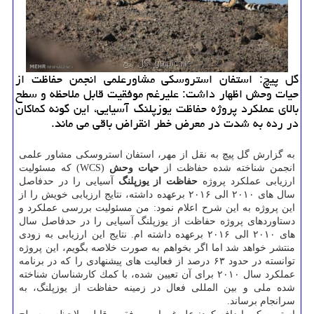
گل پیچ: استفان استروسكی مشاورعلمی انجمن حفاظت از
حیات وحش اظهار داشت: علیرغم موفقیت قابل ملاحظه و سطح
بالای عملكرد پروژه حفاظت یوزپلنگ آسیایی، این گونه كماكان
در رده به شدت در معرض خطر انقراض باقی می ماند.
به گزارش گل پیچ به نقل از مهر، استفان استروسكی مشاور علمی
انجمن شناخته شده حفاظت از
حیات وحش
(WCS) كه مسئولیت
ارزیابی عملكرد پروژه
حفاظت از یوزپلنگ
آسیایی را در حدفاصل
سال های ۲۰۱۰ الی ۲۰۱۶ برعهده داشته، نتایج ارزیابی خویش را از
این پروژه به این شرح اعلام نمود: من مسئولیت بررسی عملكرد و
دستاوردهای پروژه حفاظت از یوزپلنگ آسیایی را در حدفاصل سال
های ۲۰۱۰ الی ۲۰۱۶ برعهده داشته ام. نتایج این ارزیابی به زودی
منتشر خواهد شد اما اگر بخواهم به صورت خلاصه بگویم، این پروژه
توانسته در حدود ۶۳ درصد از فعالیت های پیشنهادی را كه در برنامه
عملكرد سال ۲۰۱۰ برای آن تعیین شده، با كمك كارشناسان شناخته
شده ملی و بین المللی فعال در زمینه حفاظت از یوزپلنگ، به
سرانجام برساند.