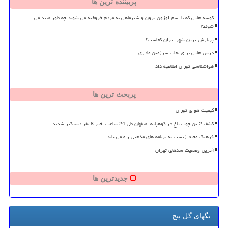
پربیننده ترین ها
کوسه هایی که با اسم اوزون برون و شیرماهی به مردم فروخته می شوند چه طور صید می
شوند؟
پربارش ترین شهر ایران کجاست؟
درس هایی برای نجات سرزمین مادری
هواشناسی تهران اطلاعیه داد
پربحث ترین ها
کیفیت هوای تهران
کشف 2 تن چوب تاغ در کوهپایه اصفهان طی 24 ساعت اخیر 8 نفر دستگیر شدند
فرهنگ محیط زیست به برنامه های مذهبی راه می یابد
آخرین وضعیت سدهای تهران
جدیدترین ها
تگهای گل پیچ