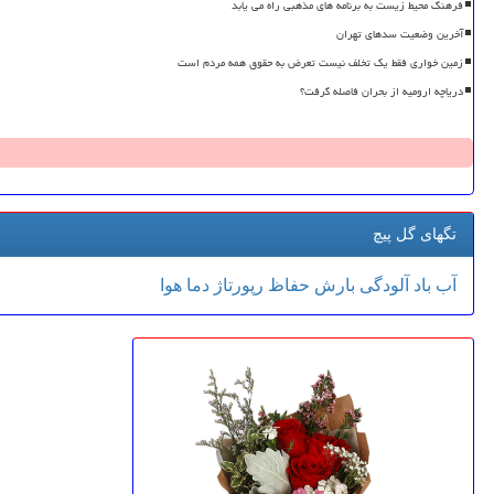
فرهنگ محیط زیست به برنامه های مذهبی راه می یابد
آخرین وضعیت سدهای تهران
زمین خواری فقط یک تخلف نیست تعرض به حقوق همه مردم است
دریاچه ارومیه از بحران فاصله گرفت؟
تگهای گل پیچ
آب
باد
آلودگی
بارش
حفاظ
رپورتاژ
دما
هوا