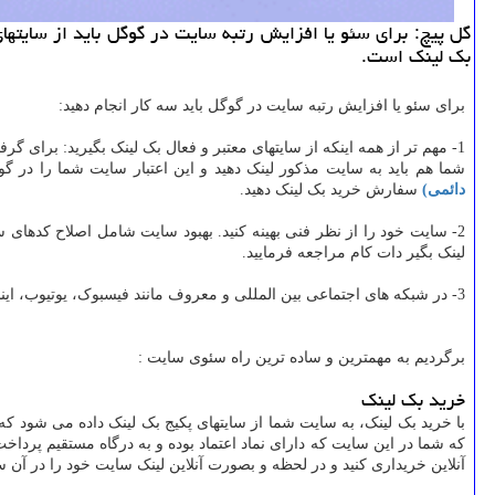
گل پیچ: برای سئو یا افزایش رتبه سایت در گوگل باید از سایتها
بك لینك است.
برای سئو یا افزایش رتبه سایت در گوگل باید سه کار انجام دهید:
1- مهم تر از همه اینکه از سایتهای معتبر و فعال بک لینک بگیرید: برای گرفتن بک لینک دو راه وجود دارد، راه ساده تر و سریعتر
شما هم باید به سایت مذکور لینک دهید و این اعتبار سایت شما را در گ
دائمی)
سفارش خرید بک لینک دهید.
2- سایت خود را از نظر فنی بهینه کنید. بهبود سایت شامل اصلاح کدهای سایت ،
لینک بگیر دات کام مراجعه فرمایید.
3- در شبکه های اجتماعی بین المللی و معروف مانند فیسبوک، یوتیوب، اینستاگرام و توئیتر برای سایتتان صفحه (یا کانال) ایجاد کنید و در سایتتان به صفحه شبکه اجتماعی لینک دهید.
برگردیم به مهمترین و ساده ترین راه سئوی سایت :
خرید بک لینک
با خرید بک لینک، به سایت شما از سایتهای پکیج بک لینک داده می شود 
که شما در این سایت که دارای نماد اعتماد بوده و به درگاه مستقیم پردا
آنلاین خریداری کنید و در لحظه و بصورت آنلاین لینک سایت خود را در آن سا