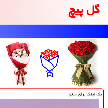
گل پیچ
بك لینك برای سئو