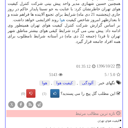
همچنین حسین شهبازی مدیر واحد پیش بینی شركت كنترل كیفیت
هوای تهران خاطرنشان كرد: با عنایت به جو نسبتا پایدار حاكم در روز
جاری (پنجشنبه 21 دی ماه) شرایط برای تجمع آلاینده ها فراهم شده و
تا بعدازظهر امروز شاخص كیفیت
هوا
روند افزایشی خواهد داشت.
بر اساس گزارش شركت كنترل كیفیت هوای تهران همینطور وی
ادامه داد: پیش بینی می گردد شرایط كیفی هوای بیشتر مناطق شهر
تهران تا فردا (جمعه 22 دی ماه) در آستانه شرایط نامطلوب برای
همه افراد جامعه قرار گیرد.
1396/10/22
01:35:12
5143
5
/
5.0
تگهای خبر:
آلودگی
,
كیفیت هوا
,
هوا
این مطلب گل پیچ را می پسندید؟
(0)
(1)
X
تازه ترین مطالب مرتبط
کیفیت هوای تهران