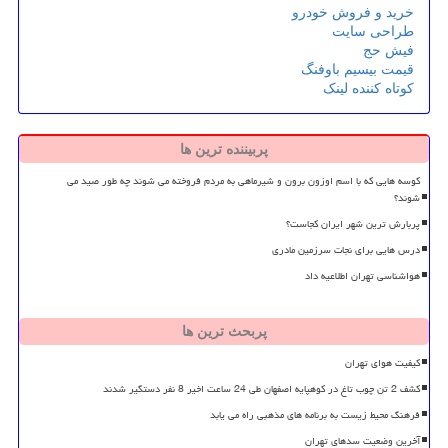
خرید و فروش خودرو
طراحی سایت
فیش حج
قیمت بیسیم باوفنگ
کوتاه کننده لینک
پربیننده ترین ها
کوسه هایی که با اسم اوزون برون و شیرماهی به مردم فروخته می شوند چه طور صید می
شوند؟
پربارش ترین شهر ایران کجاست؟
درس هایی برای نجات سرزمین مادری
هواشناسی تهران اطلاعیه داد
پربحث ترین ها
کیفیت هوای تهران
کشف 2 تن چوب تاغ در کوهپایه اصفهان طی 24 ساعت اخیر 8 نفر دستگیر شدند
فرهنگ محیط زیست به برنامه های مذهبی راه می یابد
آخرین وضعیت سدهای تهران