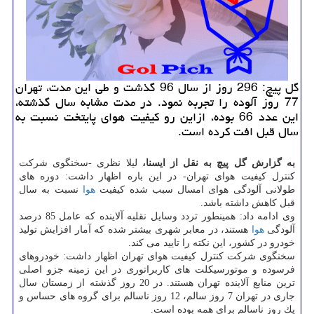
گل پیچ: 296 روز از سال 96 گذشت و طی این مدت، تهران
77 روز آلوده را تجربه نمود. در مدت مشابه سال گذشته،
این عدد 66 بوده، ازاین رو كیفیت هوای پایتخت نسبت به
سال قبل افت كرده است.
به گزارش گل پیچ به نقل از ایسنا،
لیلا نظری -سخنگوی شركت
كنترل كیفیت هوای تهران- در این باره اظهار داشت: دوره های
طولانی آلودگی هوای امسال سبب شده كیفیت
هوا
نسبت به سال
قبل كاهش داشته باشد.
وی ادامه داد: همینطور تردد وسایل نقلیه آلاینده كه عامل 85 درصد
آلودگی
هوا
هستند، در معابر شهری بیشتر شده كه آمار افزایش تولید
خودرو در كشور، این نكته را تایید می كند.
سخنگوی شركت كنترل كیفیت هوای تهران اظهار داشت: خودروهای
فرسوده و موتورسیكلت های كاربراتوری در این زمینه جزو اصلی
ترین منابع آلاینده تهران هستند. در 20 روز گذشته از زمستان سال
جاری در تهران 7 روز سالم، 12 روز ناسالم برای گروه های حساس و
یك روز ناسالم برای همه بوده است.