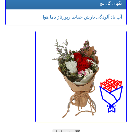
تگهای گل پیچ
آب
باد
آلودگی
بارش
حفاظ
رپورتاژ
دما
هوا