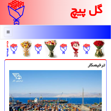
گل پیچ
منو
ترخیصكار