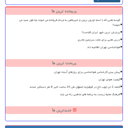
پربیننده ترین ها
کوسه هایی که با اسم اوزون برون و شیرماهی به مردم فروخته می شوند چه طور صید می
شوند؟
پربارش ترین شهر ایران کجاست؟
درس هایی برای نجات سرزمین مادری
هواشناسی تهران اطلاعیه داد
پربحث ترین ها
پیش بینی کارشناس هواشناسی برای روزهای آینده تهران
کیفیت هوای تهران
کشف 2 تن چوب تاغ در کوهپایه اصفهان طی 24 ساعت اخیر 8 نفر دستگیر شدند
فرهنگ محیط زیست به برنامه های مذهبی راه می یابد
جدیدترین ها