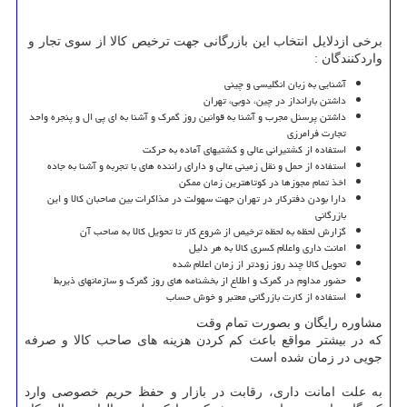
برخی ازدلایل انتخاب این بازرگانی جهت ترخیص کالا از سوی تجار و
واردکنندگان :
آشنایی به زبان انگلیسی و چینی
داشتن بارانداز در چین، دوبی، تهران
داشتن پرسنل مجرب و آشنا به قوانین روز گمرک و آشنا به ای پی ال و پنجره واحد
تجارت فرامرزی
استفاده از کشتیرانی عالی و کشتیهای آماده به حرکت
استفاده از حمل و نقل زمینی عالی و دارای راننده های با تجربه و آشنا به جاده
اخذ تمام مجوزها در کوتاهترین زمان ممکن
دارا بودن دفترکار در تهران جهت سهولت در مذاکرات بین صاحبان کالا و این
بازرگانی
گزارش لحظه به لحظه ترخیص از شروع کار تا تحویل کالا به صاحب آن
امانت داری واعلام کسری کالا به هر دلیل
تحویل کالا چند روز زودتر از زمان اعلام شده
حضور مداوم در گمرک و اطلاع از بخشنامه های روز گمرک و سازمانهای ذیربط
استفاده از کارت بازرگانی معتبر و خوش حساب
مشاوره رایگان و بصورت تمام وقت
که در بیشتر مواقع باعث کم کردن هزینه های صاحب کالا و صرفه
جویی در زمان شده است
به علت امانت داری، رقابت در بازار و حفظ حریم خصوصی وارد