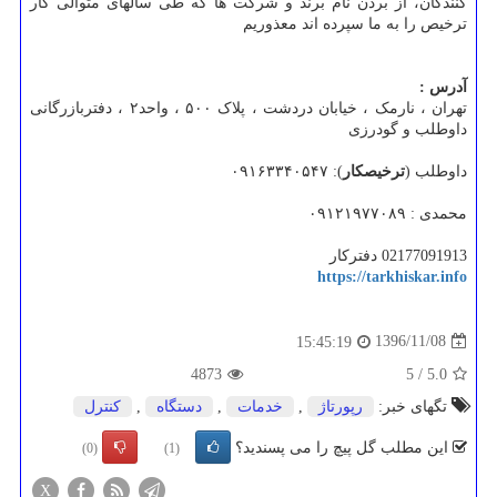
کنندگان، از بردن نام برند و شرکت ها که طی سالهای متوالی کار
ترخیص را به ما سپرده اند معذوریم
آدرس :
تهران ، نارمک ، خیابان دردشت ، پلاک ۵۰۰ ، واحد۲ ، دفتربازرگانی
داوطلب و گودرزی
داوطلب (
ترخیصکار
): ۰۹۱۶۳۳۴۰۵۴۷
محمدی : ۰۹۱۲۱۹۷۷۰۸۹
02177091913 دفترکار
https://tarkhiskar.info
1396/11/08
15:45:19
4873
5
/
5.0
تگهای خبر:
رپورتاژ
,
خدمات
,
دستگاه
,
كنترل
این مطلب گل پیچ را می پسندید؟
(0)
(1)
X