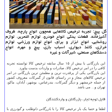
گل پیچ: تجربه ترخیص كالاهایی همچون انواع پارچه، ظروف
آشپزخانه، قطعات یدكی انواع خودرو، لوازم التحریر، لوازم
روشنایی، انواع ابزار و یراق، انواع لوازم ورزشی، لوازم
خرازی، كاغذ دیواری، اسباب بازی، پیچ و مهره، انواع
دستگاهای صنعتی، شیرآلات و غیره
این بازرگانی با بیش از ۱۵ سال سابقه ترخیص کالا توانسته تجربه
کافی را در امر ترخیص کالا، صادرات و واردات بدست بیاورد.
این بازرگانی یکی از پرقدرت ترین و مطمئن ترین بازرگانی در امر
ترخیص کالاهای مجاز و در راستای قانون از گمرکات معروف کشور
از جمله خرمشهر و دیگر گمرکات، بندرعباس، بوشهر، آبادان، ماکو،
تهران و... می باشد.
قابل توجه تجار، بازرگانان و واردکنندگان
لطفا و حتما یک بار ترخیص کالا را با
بازرگانی داوطلب و گودرزی
با