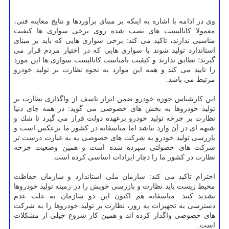
وی در ادامه با اشاره به اینكه بر مبنای برآوردها و نتایج معاینه فنی،
معمولا كاتالیست های نصب شده روی برخی سواری ها كیفیت
مناسبی ندارند، تاكید می كند: برخی سواری هایی كه باید بر مبنای
استاندارد تولید شوند با سواری هایی كه در اختیار مردم قرار می
گیرند؛ تطابق ندارند و كیفیت نامناسب كاتالیست سواری ها این مورد
را تایید می كند و همه این موارد به نحوه نظارت بر تولید خودرو
مرتبط می باشد.
این كارشناس حوزه خودرو ضمن ابراز تاسف از واگذاری نظارت بر
تولید خودروها به بخش های خصوصی می گوید: در همه جای دنیا
نظارت بر چرخه تولید خودرو برعهده دولت قرار می گیرد تا شك و
شبهه ای در آن وارد نباشد اما متاسفانه در كشور ما برعكس است و
بازرسی تولید خودرو به شركت های خصوصی یه به عبارت درست تر
شركت های خصولتی سپرده شده است و همین وضعیت چرخه
نظارت در كشور ما را دچار ایرادات اساسی كرده است.
احترام تاكید می كند: سازمان ملی استاندارد و سازمان حفاظت
محیط زیست باید نظارت و بازرسی خویش را در زمینه تولید خودروها
تشدید كنند. متاسفانه هم اكنون این دو سازمان به علت عدم
دسترسی به تجهیزات به روز، نظارت بر تولید خودروها را به شركت
های خصوصی واگذار كرده اند و همین كار شروع خیلی از مشكلات
است.