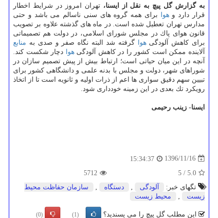
به گزارش گل پیچ به نقل از ایسنا،
تهران امروز در شرایط اخطار
قرار دارد و
هوا
برای همه گروه های سنی ناسالم می باشد و حتی
مدارس تهران تعطیل شده است. در ماه های گذشته علاوه بر تصویب
قانون هوای پاك در مجلس شورای اسلامی، در دولت هم تصمیماتی
برای كاهش آلودگی
هوا
گرفته شد البته نگاه صفر و صدی به
منابع
آلاینده ممكن است كشور را در كاهش آلودگی
هوا
دچار شكست كند.
آنچه در این میان حیاتی است؛ ارتباط بیش از پیش تصمیم سازان در
شوراهای شهر، دولت و مجلس با بدنه علمی و دانشگاهی كشور برای
تبیین سهم دقیق سواری ها اعم از ذرات اولیه و ثانویه است تا از اتخاذ
رویكرد تك بعدی در این زمینه خودداری شود.
ایسنا- زینب رحیمی
1396/11/16
15:34:37
5712
5
/
5.0
تگهای خبر:
آلودگی
,
دستگاه
,
سازمان حفاظت محیط
زیست
,
محیط زیست
این مطلب گل پیچ را می پسندید؟
(0)
(1)