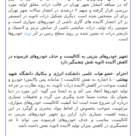
كه در سیاهه انتشار شهر تهران در قالب ذرات معلق اولیه مورد
بررسی قرار گرفته و سهم ۲ درصدی در انتشار سالانه شهر تهران
برای آن مشخص شده است. دیگری تشكیل ذرات ثانویه در اتمسفر
بر اثر انتشار آلاینده های گازی ناشی از خودروهای سواری است و
سومین راه تولید، ذرات سایشی ناشی از سایش ترمز و لاستیك و
بازنشر ذرات ته نشین شده بر روی سطح زمین بر اثر
تردد
خودروها
است.
تجهیز خودروهای بنزینی به كاتالیست و حذف خودروهای فرسوده در
كاهش آلاینده ثانویه نقش چشمگیر دارد
احترام -عضو هیات علمی دانشكده انرژی و مكانیك دانشگاه شهید
بهشتی -
با اشاره به نقش كاتالیست ( سامانه پس پالایش) خودرو و
كیفیت سوخت در كاهش آلاینده ذرات ثانویه، به روند نظارت بر چرخه
تولید خودروها انتقاد می كند و به ایسنا می گوید: این مورد در دنیا
بعنوان یك مبحث نسبتا جدید پیگیری می گردد و تحقیقات بسیاری
درباره آن شروع شده است اما كیفیت كاتالیست خودروهای سواری،
مرغوبیت سوخت بخصوص از لحاظ مواد تبخیری و گوگرد در این
زمینه اهمیت بسیاری دارد ازاین رو تجهیز خودروهای بنزینی به
كاتالیست مناسب و حذف خودروهای فرسوده می تواند تا حد
چشمگیری در كاهش میزان تولید آلاینده ثانویه نقش داشته باشد.