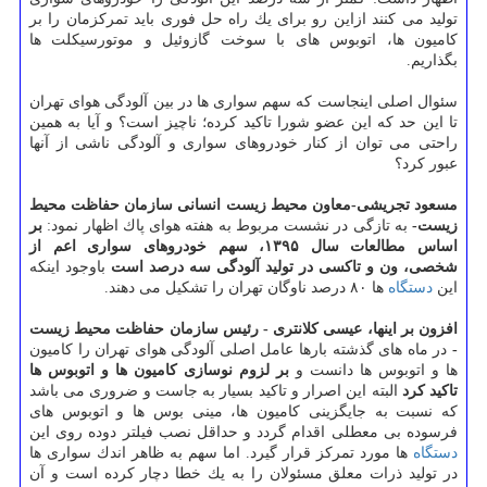
تولید می كنند ازاین رو برای یك راه حل فوری باید تمركزمان را بر
كامیون ها، اتوبوس های با سوخت گازوئیل و موتورسیكلت ها
بگذاریم.
سئوال اصلی اینجاست كه سهم سواری ها در بین آلودگی هوای تهران
تا این حد كه این عضو شورا تاكید كرده؛ ناچیز است؟ و آیا به همین
راحتی می توان از كنار خودروهای سواری و آلودگی ناشی از آنها
عبور كرد؟
مسعود تجریشی-معاون محیط زیست انسانی سازمان حفاظت محیط
زیست-
به تازگی در نشست مربوط به هفته هوای پاك اظهار نمود:
بر
اساس مطالعات سال ۱۳۹۵، سهم خودروهای سواری اعم از
شخصی، ون و تاكسی در تولید آلودگی سه درصد است
باوجود اینكه
این
دستگاه
ها ۸۰ درصد ناوگان تهران را تشكیل می دهند.
افزون بر اینها، عیسی كلانتری - رئیس سازمان حفاظت محیط زیست
-
در ماه های گذشته بارها عامل اصلی آلودگی هوای تهران را كامیون
ها و اتوبوس ها دانست و
بر لزوم نوسازی كامیون ها و اتوبوس ها
تاكید كرد
البته این اصرار و تاكید بسیار به جاست و ضروری می باشد
كه نسبت به جایگزینی كامیون ها، مینی بوس ها و اتوبوس های
فرسوده بی معطلی اقدام گردد و حداقل نصب فیلتر دوده روی این
دستگاه
ها مورد تمركز قرار گیرد. اما سهم به ظاهر اندك سواری ها
در تولید ذرات معلق مسئولان را به یك خطا دچار كرده است و آن