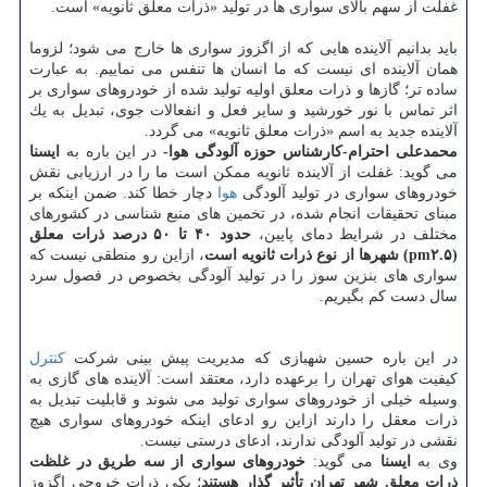
غفلت از سهم بالای سواری ها در تولید «ذرات معلق ثانویه» است.
باید بدانیم آلاینده هایی كه از اگزوز سواری ها خارج می شود؛ لزوما
همان آلاینده ای نیست كه ما انسان ها تنفس می نماییم. به عبارت
ساده تر؛ گازها و ذرات معلق اولیه تولید شده از خودروهای سواری بر
اثر تماس با نور خورشید و سایر فعل و انفعالات جوی، تبدیل به یك
آلاینده جدید به اسم «ذرات معلق ثانویه» می گردد.
محمدعلی احترام-كارشناس حوزه آلودگی هوا-
در این باره به
ایسنا
می گوید: غفلت از آلاینده ثانویه ممكن است ما را در ارزیابی نقش
خودروهای سواری در تولید آلودگی
هوا
دچار خطا كند. ضمن اینكه بر
مبنای تحقیقات انجام شده، در تخمین های منبع شناسی در كشورهای
مختلف در شرایط دمای پایین،
حدود ۴۰ تا ۵۰ درصد ذرات معلق
(pm۲.۵) شهرها از نوع ذرات ثانویه است
، ازاین رو منطقی نیست كه
سواری های بنزین سوز را در تولید آلودگی بخصوص در فصول سرد
سال دست كم بگیریم.
در این باره حسین شهبازی كه مدیریت پیش بینی شركت
كنترل
كیفیت هوای تهران را برعهده دارد، معتقد است: آلاینده های گازی به
وسیله خیلی از خودروهای سواری تولید می شوند و قابلیت تبدیل به
ذرات معقل را دارند ازاین رو ادعای اینكه خودروهای سواری هیچ
نقشی در تولید آلودگی ندارند، ادعای درستی نیست.
وی به
ایسنا
می گوید:
خودروهای سواری از سه طریق در غلظت
ذرات معلق شهر تهران تأثیر گذار هستند
؛ یكی ذرات خروجی اگزوز