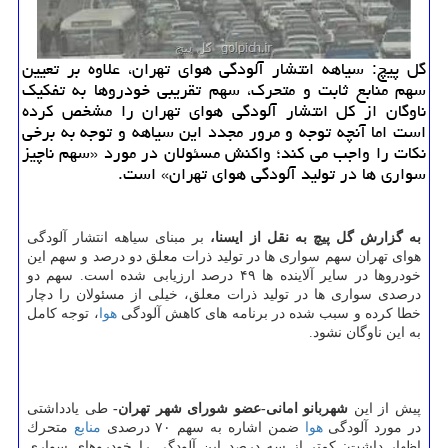
گل پیچ: سیاهه انتشار آلودگی هوای تهران، علاوه بر تعیین
سهم منابع ثابت و متحرك، سهم تقریبی خودروها به تفكیك
ناوگان از كل انتشار آلودگی هوای تهران را مشخص كرده
است اما آنچه توجه و مرور مجدد این سیاهه و توجه به برخی
نكات را واجب می كند؛ واكنش مسئولان در مورد «سهم ناچیز
سواری ها در تولید آلودگی هوای تهران» است.
به گزارش گل پیچ به نقل از ایسنا،
بر مبنای سیاهه انتشار آلودگی
هوای تهران سهم سواری ها در تولید ذرات معلق دو درصد و سهم این
خودروها در سایر آلاینده ها ۴۹ درصد ارزیابی شده است. سهم دو
درصدی سواری ها در تولید ذرات معلق، خیلی از مسئولان را دچار
خطا كرده و سبب شده در برنامه های كاهش آلودگی
هوا
، توجه كامل
به این ناوگان نشود.
پیش از این
شهربانو امانی-عضو شورای شهر تهران-
طی یادداشتی
در مورد آلودگی
هوا
ضمن اشاره به سهم ۷۰ درصدی
منابع
متحرك
اظهار داشت: كمتر از سه درصد این آلودگی را خودروهای سواری