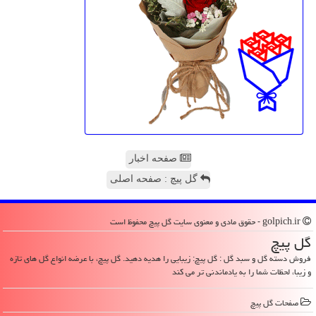
صفحه اخبار
گل پیچ : صفحه اصلی
golpich.ir - حقوق مادی و معنوی سایت گل پیچ محفوظ است
گل پیچ
فروش دسته گل و سبد گل : گل پیچ: زیبایی را هدیه دهید. گل پیچ، با عرضه انواع گل های تازه
و زیبا، لحظات شما را به یادماندنی تر می کند
صفحات گل پیچ