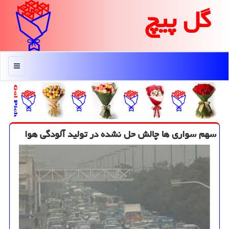
گل پیچ
منو
سهم سواری ها چالش حل نشده در تولید آلودگی هوا