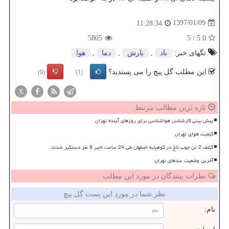
1397/01/09
11:28:34
5805
5
/
5.0
تگهای خبر:
باد
,
بارش
,
دما
,
هوا
این مطلب گل پیچ را می پسندید؟
(0)
(1)
X
تازه ترین مطالب مرتبط
پیش بینی کارشناس هواشناسی برای روزهای آینده تهران
کیفیت هوای تهران
کشف 2 تن چوب تاغ در کوهپایه اصفهان طی 24 ساعت اخیر 8 نفر دستگیر شدند
آخرین وضعیت سدهای تهران
نظرات بینندگان در مورد این مطلب
نظر شما در مورد این پست گل پیچ
نام: