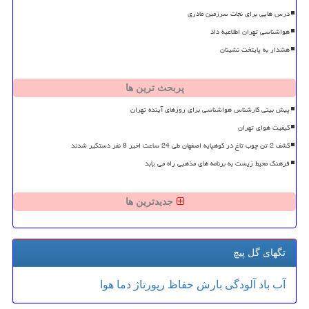
درس هایی برای نجات سرزمین مادری
هواشناسی تهران اطلاعیه داد
هشدار به پایتخت نشینان
پربحث ترین ها
پیش بینی کارشناس هواشناسی برای روزهای آینده تهران
کیفیت هوای تهران
کشف 2 تن چوب تاغ در کوهپایه اصفهان طی 24 ساعت اخیر 8 نفر دستگیر شدند
فرهنگ محیط زیست به برنامه های مذهبی راه می یابد
جدیدترین ها
تگهای گل پیچ
آب
باد
آلودگی
بارش
حفاظ
رپورتاژ
دما
هوا