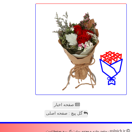
صفحه اخبار
گل پیچ : صفحه اصلی
golpich.ir - حقوق مادی و معنوی سایت گل پیچ محفوظ است