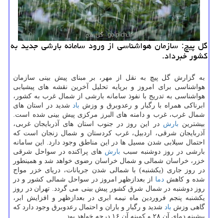
گل پیچ: سازمان هواشناسی از ورود سامانه بارشی جدید به
كشور خبرداد.
به گزارش گل پیچ به نقل از مهر، بر مبنای پیش بینی سازمان
هواشناسی برای امروز و برپایه تحلیل آخرین نقشه های پیشیابی
هواشناسی به تدریج با نفوذ سامانه بارشی از شمال غرب به كشور،
ابرناكی همراه با رگبار و رعدوبرق و وزش
باد
شدید در استان های
شمال غرب، غرب و دامنه های البرز مركزی پیش بینی شده است.
بیشترین
بارش
در این روز در جنوب استان های آذربایجان غربی،
آذربایجان شرقی، اردبیل، غرب كردستان و شمال زنجان است كه
احتمال سیلابی شدن مسیل ها در این مناطق وجود دارد. این سامانه
بارشی در روز دوشنبه سبب
بارش
های پراكنده در سواحل شرقی
خزر، خراسان شمالی و شمال خراسان رضوی خواهد شد و همینطور
در روز جاری (یكشنبه) با شمالی شدن جریانات، دریای خزر مواج
شده و كاهش
دما
از بعدازظهر امروز در سواحل شمالی كشور و در
روز دوشنبه در شمال شرق كشور پیش بینی می گردد. تهران در روز
یكشنبه پنجم فروردین ماه نیمه ابری در بعدازظهر و افزایش ابر،
گاهی وزش
باد
شدید و رگبار و باران و احتمال رعدوبرق وجود دارد كه
بیشینه دمای آن ۲۸ و كمینه آن ۱۶ درجه خواهد بود.